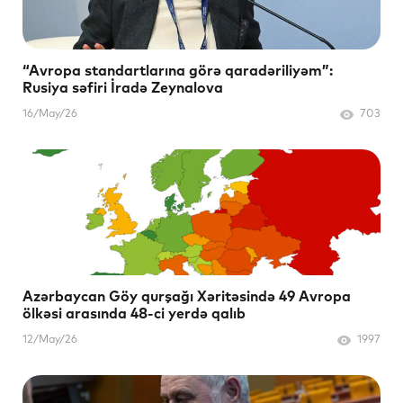
“Avropa standartlarına görə qaradəriliyəm”:
Rusiya səfiri İradə Zeynalova
16/May/26
703
Azərbaycan Göy qurşağı Xəritəsində 49 Avropa
ölkəsi arasında 48-ci yerdə qalıb
12/May/26
1997