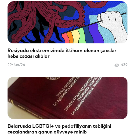
Rusiyada ekstremizimdə ittiham olunan şəxslər
həbs cəzası alıblar
29/Jun/26
439
Belarusda LGBTQİ+ və pedofiliyanın təbliğini
cəzalandıran qanun qüvvəyə minib