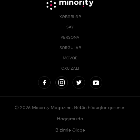
XƏBƏRLƏR
SAY
PERSONA
SORĞULAR
MÖVQE
OXU ZALI
© 2026 Minority Magazine. Bütün hüquqlar qorunur.
Haqqımızda
Bizimlə Əlaqə