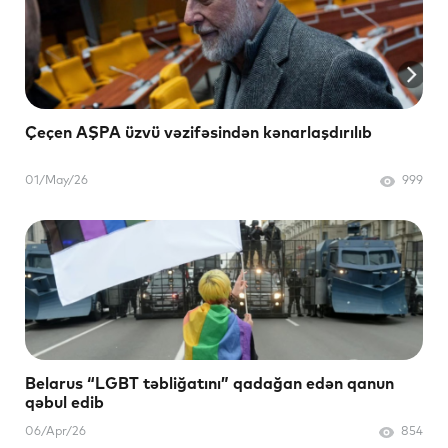
Çeçen AŞPA üzvü vəzifəsindən kənarlaşdırılıb
01/May/26
999
Belarus “LGBT təbliğatını” qadağan edən qanun
qəbul edib
06/Apr/26
854