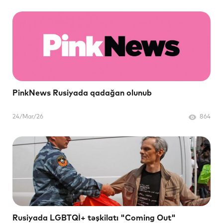
PinkNews Rusiyada qadağan olunub
24/Mar/26
864
Rusiyada LGBTQİ+ təşkilatı "Coming Out"