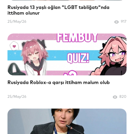
Rusiyada 13 yaşlı oğlan "LGBT təbliğatı"nda
ittiham olunur
25/May/26
917
Rusiyada Roblox-a qarşı ittiham məlum olub
25/May/26
820