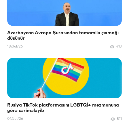
Azərbaycan Avropa Şurasından tamamilə çıxmağı
düşünür
18/Jul/26
413
Rusiya TikTok platformasını LGBTQİ+ məzmununa
görə cərimələyib
01/Jul/26
511