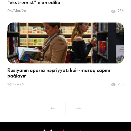
"ekstremist" elan edilib
04/Mar/26
956
Rusiyanın aparıcı nəşriyyatı kuir-maraq çapını
bağlayır
19/Jan/26
933