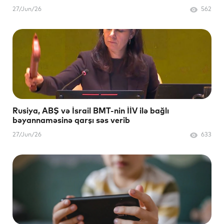
27/Jun/26
562
Rusiya, ABŞ və İsrail BMT-nin İİV ilə bağlı
bəyannaməsinə qarşı səs verib
27/Jun/26
633