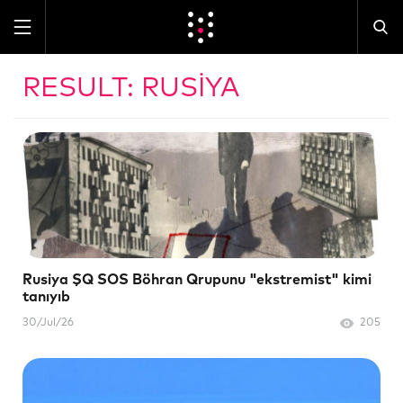
RESULT: RUSIYA
Rusiya ŞQ SOS Böhran Qrupunu "ekstremist" kimi
tanıyıb
30/Jul/26
205