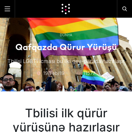
DÜNYA
Qafqazda Qürur Yürüşü
Tbilisi LGBTİ icması bu ilki gey-parada hazırlaşır
19/Feb/19
11577
Tbilisi ilk qürür
yürüşünə hazırlaşır