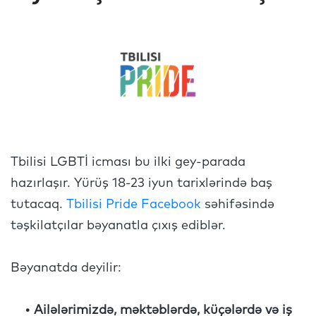
Tbilisi LGBTİ icması bu ilki gey-parada
hazırlaşır. Yürüş 18-23 iyun tarixlərində baş
tutacaq.
Tbilisi Pride Facebook
səhifəsində
təşkilatçılar bəyanatla çıxış ediblər.
Bəyanatda deyilir:
• Ailələrimizdə, məktəblərdə, küçələrdə və iş