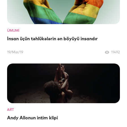
ÜMUMI
İnsan üçün təhlükələrin ən böyüyü insandır
19/Mar/19
11492
ART
Andy Allonun intim klipi