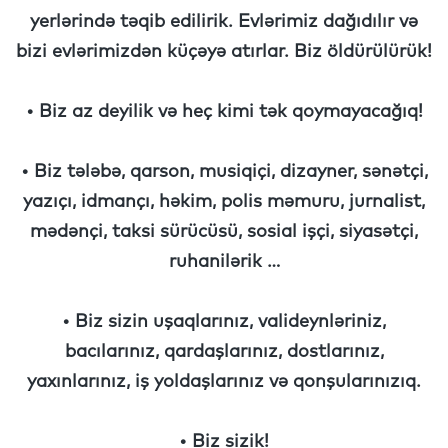
yerlərində təqib edilirik. Evlərimiz dağıdılır və
bizi evlərimizdən küçəyə atırlar. Biz öldürülürük!
• Biz az deyilik və heç kimi tək qoymayacağıq!
• Biz tələbə, qarson, musiqiçi, dizayner, sənətçi,
yazıçı, idmançı, həkim, polis məmuru, jurnalist,
mədənçi, taksi sürücüsü, sosial işçi, siyasətçi,
ruhanilərik …
• Biz sizin uşaqlarınız, valideynləriniz,
bacılarınız, qardaşlarınız, dostlarınız,
yaxınlarınız, iş yoldaşlarınız və qonşularınızıq.
• Biz sizik!