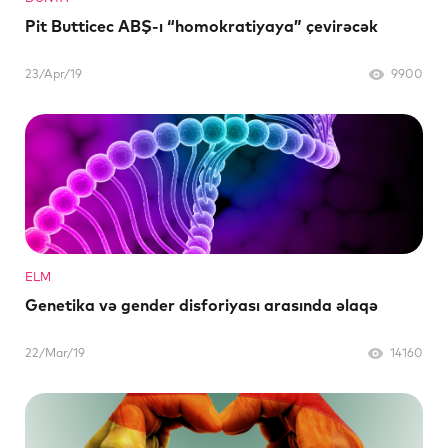
Pit Butticec ABŞ-ı “homokratiyaya” çevirəcək
23/Apr/19
9900
ELM
Genetika və gender disforiyası arasında əlaqə
22/Mar/19
14160