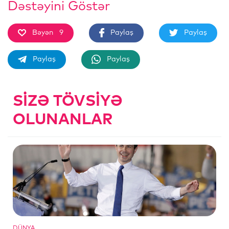
Dəstəyini Göstər
Bəyən
9
Paylaş
Paylaş
Paylaş
Paylaş
SIZƏ TÖVSIYƏ
OLUNANLAR
DÜNYA