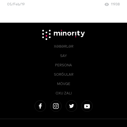
05/Feb/19
11938
XƏBƏRLƏR
SAY
PERSONA
SORĞULAR
MÖVQE
OXU ZALI