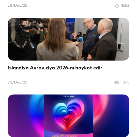
28/Dec/25
1653
İslandiya Avroviziya 2026-nı boykot edir
28/Dec/25
1865