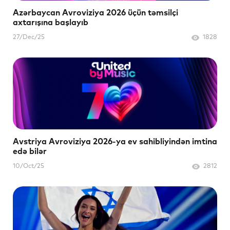
Azərbaycan Avroviziya 2026 üçün təmsilçi
axtarışına başlayıb
27/Dec/25
1828
Avstriya Avroviziya 2026-ya ev sahibliyindən imtina
edə bilər
10/Oct/25
2812