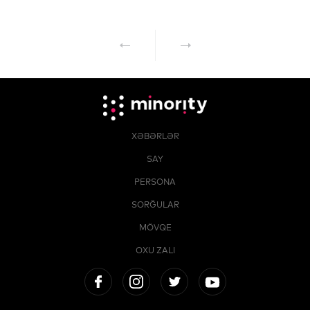
XƏBƏRLƏR
SAY
PERSONA
SORĞULAR
MÖVQE
OXU ZALI