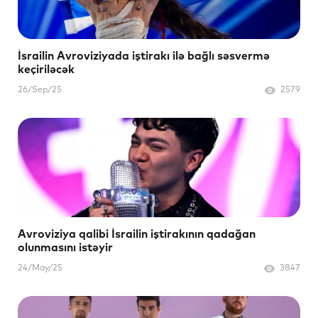
İsrailin Avroviziyada iştirakı ilə bağlı səsvermə
keçiriləcək
26/Sep/25
2579
Avroviziya qalibi İsrailin iştirakının qadağan
olunmasını istəyir
24/May/25
3847