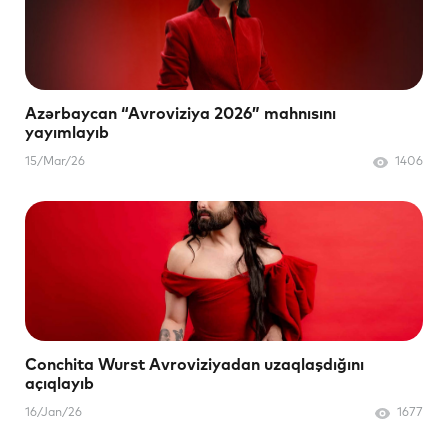
Azərbaycan “Avroviziya 2026” mahnısını
yayımlayıb
15/Mar/26
1406
Conchita Wurst Avroviziyadan uzaqlaşdığını
açıqlayıb
16/Jan/26
1677