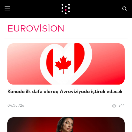
EUROVISION
Kanada ilk dəfə olaraq Avroviziyada iştirak edəcək
04/Jul/26
544