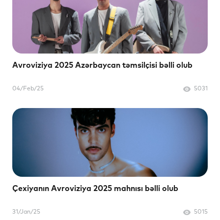
Avroviziya 2025 Azərbaycan təmsilçisi bəlli olub
04/Feb/25
5031
Çexiyanın Avroviziya 2025 mahnısı bəlli olub
31/Jan/25
5015