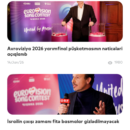
Avroviziya 2026 yarımfinal püşkatmasının nəticələri
açıqlanıb
14/Jan/26
1980
İsrailin çıxışı zamanı fitə basmalar gizlədilməyəcək