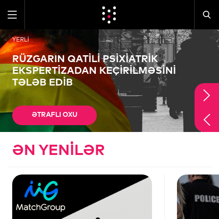
YERLI
RÜZGARIN QATILI PSIXIATRIK
EKSPERTIZADAN KEÇIRILMƏSINI
TƏLƏB EDIB
ƏTRAFLI OXU
ƏN YENILƏR