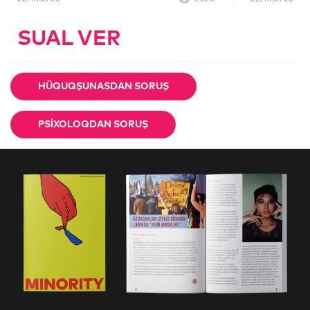
SUAL VER
HÜQUQŞUNASDAN SORUŞ
PSIXOLOQDAN SORUŞ