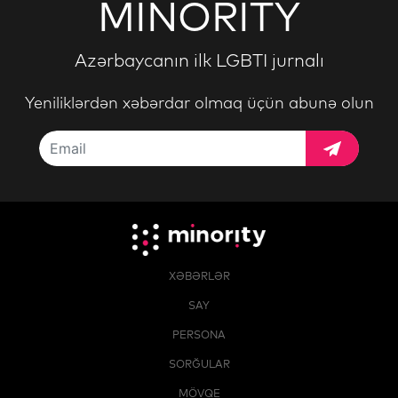
MINORITY
Azərbaycanın ilk LGBTI jurnalı
Yeniliklərdən xəbərdar olmaq üçün abunə olun
XƏBƏRLƏR
SAY
PERSONA
SORĞULAR
MÖVQE