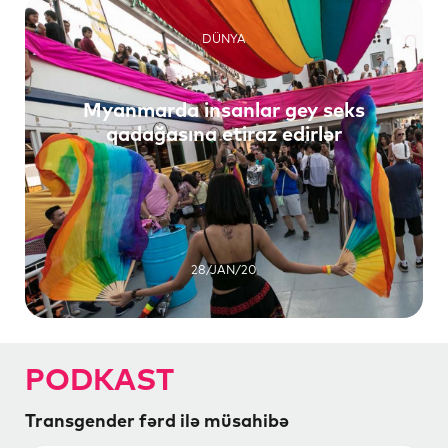
DÜNYA
Myanmarda insanlar gey seks
qadağasına etiraz edirlər
28/JAN/20
PODKAST
Transgender fərd ilə müsahibə