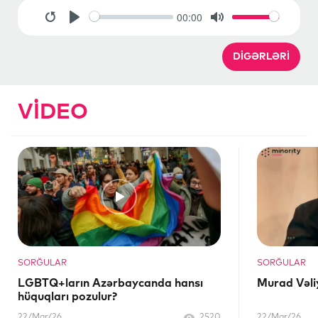
00:00
Restart
Play
Mute
DIGƏRLƏRI
VIDEO
SORĞULAR
SORĞULAR
LGBTQ+ların Azərbaycanda hansı
Murad Vəli
hüquqları pozulur?
22/Mar/26
2520
22/Mar/26