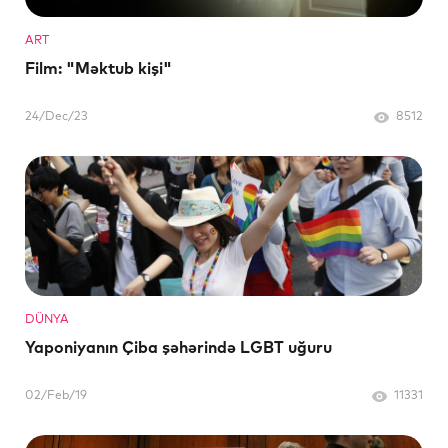
ART
Film: "Məktub kişi"
24/Dec/23
8512
DÜNYA
Yaponiyanın Çiba şəhərində LGBT uğuru
02/Feb/19
11331