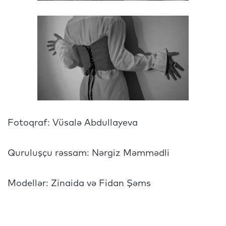
Fotoqraf: Vüsalə Abdullayeva
Quruluşçu rəssam: Nərgiz Məmmədli
Modellər: Zinaida və Fidan Şəms