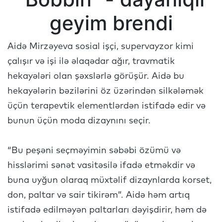
geyim brendi
Aidə Mirzəyeva sosial işçi, supervayzor kimi
çalışır və işi ilə əlaqədar ağır, travmatik
hekayələri olan şəxslərlə görüşür. Aidə bu
hekayələrin bəzilərini öz üzərindən silkələmək
üçün terapevtik elementlərdən istifadə edir və
bunun üçün moda dizaynını seçir.
“Bu peşəni seçməyimin səbəbi özümü və
hisslərimi sənət vasitəsilə ifadə etməkdir və
buna uyğun olaraq müxtəlif dizaynlarda korset,
don, paltar və sair tikirəm”. Aidə həm artıq
istifadə edilməyən paltarları dəyişdirir, həm də