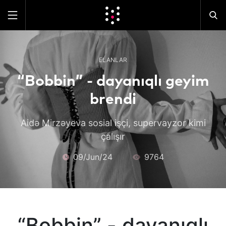
ELANLAR
“Bobbin” - dayanıqlı geyim
brendi
Aidə Mirzəyeva sosial işçi, supervayzor kimi
çalışır
09/Jun/24
9764
“Bobbin” - dayanıqlı