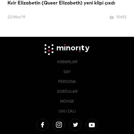
Kvir Elizabetin (Queer Elizabeth) yeni klipi çıxdı
22/Mar/19
10692
XƏBƏRLƏR
SAY
PERSONA
SORĞULAR
MÖVQE
OXU ZALI