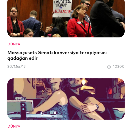
DÜNYA
Massaçusets Senatı konversiya terapiyasını
qadağan edir
30/Mar/19
10300
DÜNYA