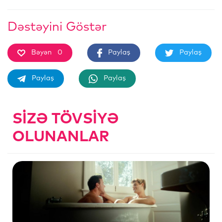
Dəstəyini Göstər
Bəyən
0
Paylaş
Paylaş
Paylaş
Paylaş
SIZƏ TÖVSIYƏ
OLUNANLAR