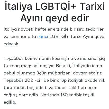
İtaliya LGBTQİ+ Tarixi
Ayını qeyd edir
İtaliya növbəti həftələr ərzində bir sıra tədbirlər
və seminarlarla
ikinci
LGBTQİ+ Tarixi Ayını qeyd
edəcək.
Təşəbbüs kuir icmanın keçmişinə və indisinə işıq
tutmaq məqsədi daşıyır. Belə ki, İtaliyada icma
qəbul olunmaq üçün mübarizəni davam etdirir.
Təşəbbüs 2021-ci ildə bir qrup italiyalı akademik
tərəfindən başladılıb və tədbir təklifləri üçün
çağırış dərc edib. Nəticədə 150 tədbir təşkil
edilib.