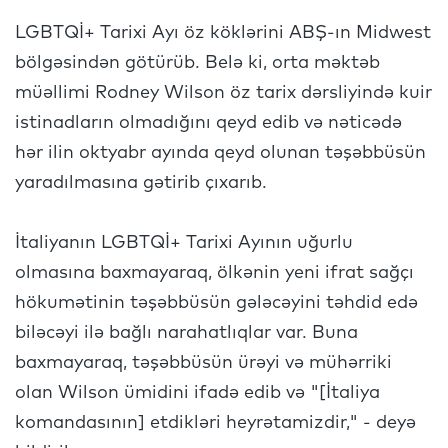
LGBTQİ+ Tarixi Ayı öz köklərini ABŞ-ın Midwest
bölgəsindən götürüb. Belə ki, orta məktəb
müəllimi Rodney Wilson öz tarix dərsliyində kuir
istinadların olmadığını qeyd edib və nəticədə
hər ilin oktyabr ayında qeyd olunan təşəbbüsün
yaradılmasına gətirib çıxarıb.
İtaliyanın LGBTQİ+ Tarixi Ayının uğurlu
olmasına baxmayaraq, ölkənin yeni ifrat sağçı
hökumətinin təşəbbüsün gələcəyini təhdid edə
biləcəyi ilə bağlı narahatlıqlar var. Buna
baxmayaraq, təşəbbüsün ürəyi və mühərriki
olan Wilson ümidini ifadə edib və "[İtaliya
komandasının] etdikləri heyrətamizdir," - deyə