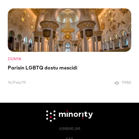
DÜNYA
Parisin LGBTQ dostu məscidi
14/Feb/19
11986
XƏBƏRLƏR