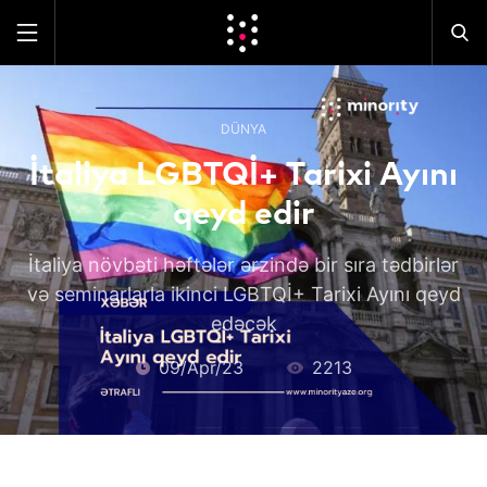
DÜNYA
İtaliya LGBTQİ+ Tarixi Ayını
qeyd edir
İtaliya növbəti həftələr ərzində bir sıra tədbirlər
və seminarlarla ikinci LGBTQİ+ Tarixi Ayını qeyd
edəcək
09/Apr/23
2213