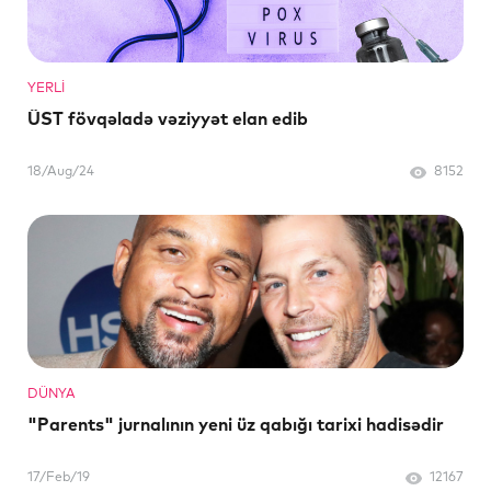
YERLI
ÜST fövqəladə vəziyyət elan edib
18/Aug/24
8152
DÜNYA
"Parents" jurnalının yeni üz qabığı tarixi hadisədir
17/Feb/19
12167