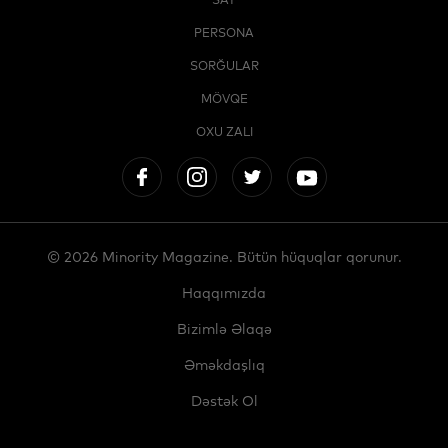
SAY
PERSONA
SORĞULAR
MÖVQE
OXU ZALI
© 2026 Minority Magazine. Bütün hüquqlar qorunur.
Haqqımızda
Bizimlə Əlaqə
Əməkdaşlıq
Dəstək Ol