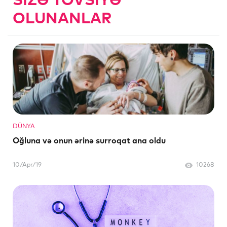
SIZƏ TÖVSIYƏ
OLUNANLAR
DÜNYA
Oğluna və onun ərinə surroqat ana oldu
10/Apr/19
10268