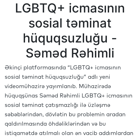
LGBTQ+ icmasının
sosial təminat
hüquqsuzluğu -
Səməd Rəhimli
Əkinçi platformasında “LGBTQ+ icmasının
sosial təminat hüquqsuzluğu” adlı yeni
videomühazirə yayımlanıb. Mühazirədə
hüquqşünas Səməd Rəhimli LGBTQ+ icmasının
sosial təminat çatışmazlığı ilə üzləşmə
səbəblərindən, dövlətin bu problemin aradan
qaldırılmasında öhdəliklərindən və bu
istiqamətdə atılmalı olan ən vacib addımlardan