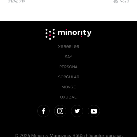
01/Apr/19
9620
XƏBƏRLƏR
SAY
PERSONA
SORĞULAR
MÖVQE
OXU ZALI
© 2026 Minority Magazine. Bütün hüquqlar qorunur.