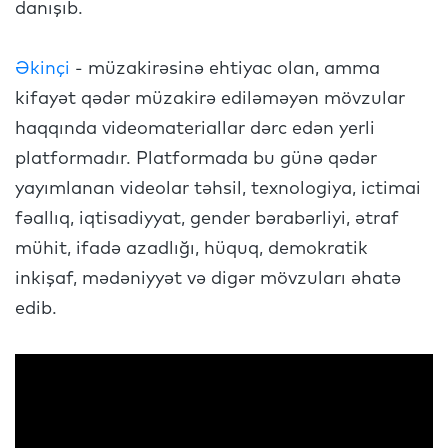
danışıb.
Əkinçi
- müzakirəsinə ehtiyac olan, amma
kifayət qədər müzakirə ediləməyən mövzular
haqqında videomateriallar dərc edən yerli
platformadır. Platformada bu günə qədər
yayımlanan videolar təhsil, texnologiya, ictimai
fəallıq, iqtisadiyyat, gender bərabərliyi, ətraf
mühit, ifadə azadlığı, hüquq, demokratik
inkişaf, mədəniyyət və digər mövzuları əhatə
edib.