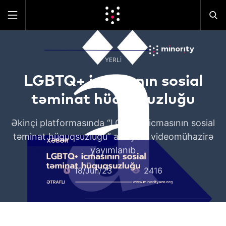
YERLI
LGBTQ+ icmasının sosial
təminat hüquqsuzluğu
Əkinçi platformasında “LGBTQ+ icmasının sosial
təminat hüquqsuzluğu” adlı yeni videomühazirə
yayımlanıb
18/Jun/23
2416