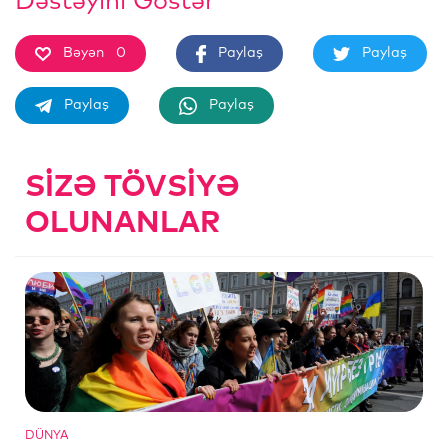
Dəstəyini Göstər
Bəyən
0
Paylaş
Paylaş
Paylaş
Paylaş
SIZƏ TÖVSIYƏ
OLUNANLAR
DÜNYA