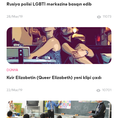
Rusiya polisi LGBTİ mərkəzinə basqın edib
28/Mar/19
11073
DÜNYA
Kvir Elizabetin (Queer Elizabeth) yeni klipi çıxdı
22/Mar/19
10701