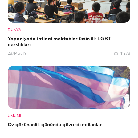
DÜNYA
Yaponiyada ibtidai məktəblər üçün ilk LGBT
dərslikləri
28/Mar/19
11278
ÜMUMI
Öz görünənlik günündə gözardı edilənlər