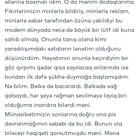
əllərinə baxmalı idim. O da mənim dodaqlarıma.
Fikirlərimizin minlərlə bildiriş, minlərlə reklam,
minlərlə xəbər tərəfindən özünə çəkildiyi bu
modern dünyada necə də böyük bir lütf idi buna
sahib olmaq. Onunla tanış olana kimi
yaradılışımdakı xətaların lənətim olduğunu
düşünürdüm. Həyatımın onunla keçirdiyim bir
göz qırpımı qədər qısa sayılacaq anlarında isə
bundan ilk dəfə şübhə duymağa başlamışdım.
Nə bilim. Bəlkə də bacarardı. Bəlkədə sağ
qalsaydı, hər şeyə rəğmən sevilməyə layiq biri
olduğuma inandıra bilərdi məni.
Münasibətimizin sonlarına doğru ona pis
davranmağımın səbəbi də bu idi. Bunun ola
biləcəyi həqiqəti qorxutmuşdu məni. Mənə