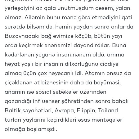
yerləşdiyini az qala unutmuşdum desəm, yalan
olmaz. Ailəmin bunu mənə görə etmədiyini qəti
surətdə bilsəm də, həmin yaydan sonra onlar da
Buzovnadakı bağ evimizə köçüb, bütün yayı
orda keçirmək ənənəmizi dayandırdılar. Buna
kədərlənən yeganə insan nənəm oldu, amma
həyat yaşlı bir insanın dilxorluğunu ciddiyə
almaq üçün çox həyəcanlı idi. Atamın onsuz da
çiçəklənən ət biznesinin daha da böyüməsi,
anamın isə sosial şəbəkələr üzərindən
qazandığı influenser şöhrətindən sonra bahalı
Baltik səyahətləri, Avropa, Flippin, Tailand
turları yaylarını keçirdikləri əsas məntəqələr
olmağa başlamışdı.