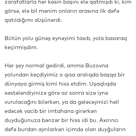
zarafatlarla hər kəsin başını elə qatmışdı ki, kim
görsə, elə bil mənim onların arasına ilk dəfə
qatıldığımı düşünərdi.
Bütün yolu günəş eynəyimi taxıb, yola baxaraq
keçirmişdim.
Hər şey normal gedirdi, amma Buzovna
yolundan keçdiyimiz o qısa aralıqda başqa bir
dünyaya girmiş kimi hiss etdim. Uşaqlıqda
xəstələndiyinizə görə az sonra sizə iynə
vurulacağını bilərkən, ya da gələcəyinizi həll
edəcək vacib bir imtahana girərkən
duyduğunuza bənzər bir hiss idi bu. Axırıncı
dəfə burdan ayrılarkən içimdə olan duyğuların