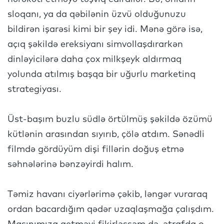
sloqanı, ya da qəbilənin üzvü olduğunuzu
bildirən işarəsi kimi bir şey idi. Mənə görə isə,
açıq şəkildə ereksiyanı simvollaşdırarkən
dinləyicilərə daha çox milkşeyk aldırmaq
yolunda atılmış başqa bir uğurlu marketinq
strategiyası.
Üst-başım buzlu südlə örtülmüş şəkildə özümü
kütlənin arasından sıyırıb, çölə atdım. Sənədli
filmdə gördüyüm dişi fillərin doğuş etmə
səhnələrinə bənzəyirdi halım.
Təmiz havanı ciyərlərimə çəkib, ləngər vuraraq
ordan bacardığım qədər uzaqlaşmağa çalışdım.