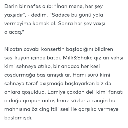
Dərin bir nəfəs alıb: “İnan mənə, hər şey
yaxşıdır”, - dedim. “Sadəcə bu günü yola
verməyimə kömək ol. Sonra hər şey yaxşı
olacaq.”
Nicatın cavabı konsertin başladığını bildirən
səs-küyün içində batdı. Milk&Shake qızları vəhşi
kimi səhnəyə atılıb, bir andaca hər kəsi
coşdurmağa başlamışdılar. Hamı sürü kimi
səhnəyə tərəf axışmağa başlayarkən biz də
onlara qoşulduq. Lamiyə çoxdan dəli kimi fanatı
olduğu qrupun anlaşılmaz sözlərlə zəngin bu
mahnısına öz cingiltili səsi ilə qarşılıq verməyə
başlamışdı.