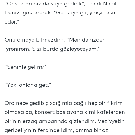
“Onsuz da biz də suya gedirik”, - dedi Nicat.
Dənizi göstərərək: “Gəl suya gir, yaxşı təsir
edər.”
Onu qınaya bilməzdim. “Mən dənizdən
iyrənirəm. Sizi burda gözləyəcəyəm.”
“Səninlə gəlim?”
“Yox, onlarla get.”
Ora necə gedib çıxdığımla bağlı heç bir fikrim
olmasa da, konsert başlayana kimi kafelərdən
birinin ərzaq ambarında gizləndim. Vəziyyətin
qəribəliyinin fərqində idim, amma bir az