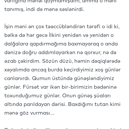
varlığına məhəl qoymamışdım, amma o məni
tanımış, indi də mənə səslənirdi.
İşin məni ən çox təəccübləndirən tərəfi o idi ki,
bəlkə də hər gecə İlkini yenidən və yenidən o
dalğalara qapdırmağıma baxmayaraq o anda
dənizə doğru addımlayarkən nə qorxur, nə də
əzab çəkirdim. Sözün düzü, həmin dəqiqlərədə
xəyalımda ancaq burda keçirdiyimiz xoş günlər
canlanırdı. Qumun üstündə günəşləndiyimiz
günlər. Fürsət var ikən bir-birimizin bədəninə
toxunduğumuz günlər. Onun günəş şüaları
altında parıldayan dərisi. Baxdığımı tutan kimi
mənə göz vurması...