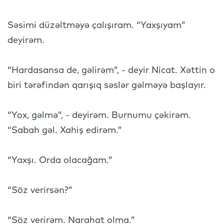
Səsimi düzəltməyə çalışıram. “Yaxşıyam”
deyirəm.
“Hardasansa de, gəlirəm”, - deyir Nicat. Xəttin o
biri tərəfindən qarışıq səslər gəlməyə başlayır.
“Yox, gəlmə”, - deyirəm. Burnumu çəkirəm.
“Sabah gəl. Xahiş edirəm.”
“Yaxşı. Orda olacağam.”
“Söz verirsən?”
“Söz verirəm. Narahat olma.”