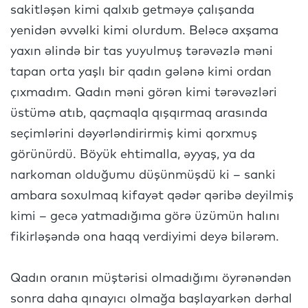
sakitləşən kimi qalxıb getməyə çalışanda
yenidən əvvəlki kimi olurdum. Beləcə axşama
yaxın əlində bir tas yuyulmuş tərəvəzlə məni
tapan orta yaşlı bir qadın gələnə kimi ordan
çıxmadım. Qadın məni görən kimi tərəvəzləri
üstümə atıb, qaçmaqla qışqırmaq arasında
seçimlərini dəyərləndirirmiş kimi qorxmuş
görünürdü. Böyük ehtimalla, əyyaş, ya da
narkoman olduğumu düşünmüşdü ki – sanki
ambara soxulmaq kifayət qədər qəribə deyilmiş
kimi – gecə yatmadığıma görə üzümün halını
fikirləşəndə ona haqq verdiyimi deyə bilərəm.
Qadın oranın müştərisi olmadığımı öyrənəndən
sonra daha qınayıcı olmağa başlayarkən dərhal