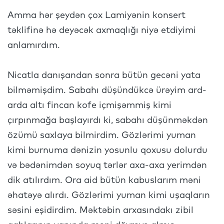
Amma hər şeydən çox Lamiyənin konsert
təklifinə hə deyəcək axmaqlığı niyə etdiyimi
anlamırdım.
Nicatla danışandan sonra bütün gecəni yata
bilməmişdim. Sabahı düşündükcə ürəyim ard-
arda altı fincan kofe içmişəmmiş kimi
çırpınmağa başlayırdı ki, sabahı düşünməkdən
özümü saxlaya bilmirdim. Gözlərimi yuman
kimi burnuma dənizin yosunlu qoxusu dolurdu
və bədənimdən soyuq tərlər axa-axa yerimdən
dik atılırdım. Ora aid bütün kabuslarım məni
əhatəyə alırdı. Gözlərimi yuman kimi uşaqların
səsini eşidirdim. Məktəbin arxasındakı zibil