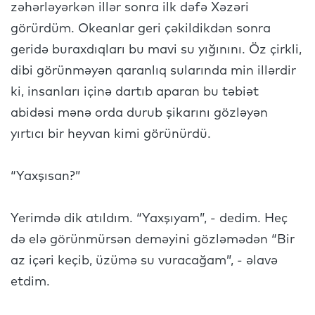
zəhərləyərkən illər sonra ilk dəfə Xəzəri
görürdüm. Okeanlar geri çəkildikdən sonra
geridə buraxdıqları bu mavi su yığınını. Öz çirkli,
dibi görünməyən qaranlıq sularında min illərdir
ki, insanları içinə dartıb aparan bu təbiət
abidəsi mənə orda durub şikarını gözləyən
yırtıcı bir heyvan kimi görünürdü.
“Yaxşısan?”
Yerimdə dik atıldım. “Yaxşıyam”, - dedim. Heç
də elə görünmürsən deməyini gözləmədən “Bir
az içəri keçib, üzümə su vuracağam”, - əlavə
etdim.