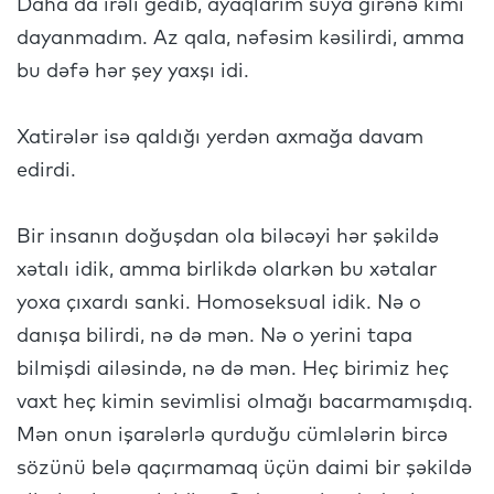
Daha da irəli gedib, ayaqlarım suya girənə kimi
dayanmadım. Az qala, nəfəsim kəsilirdi, amma
bu dəfə hər şey yaxşı idi.
Xatirələr isə qaldığı yerdən axmağa davam
edirdi.
Bir insanın doğuşdan ola biləcəyi hər şəkildə
xətalı idik, amma birlikdə olarkən bu xətalar
yoxa çıxardı sanki. Homoseksual idik. Nə o
danışa bilirdi, nə də mən. Nə o yerini tapa
bilmişdi ailəsində, nə də mən. Heç birimiz heç
vaxt heç kimin sevimlisi olmağı bacarmamışdıq.
Mən onun işarələrlə qurduğu cümlələrin bircə
sözünü belə qaçırmamaq üçün daimi bir şəkildə