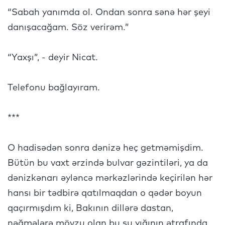
“Sabah yanımda ol. Ondan sonra sənə hər şeyi
danışacağam. Söz verirəm.”
“Yaxşı”, - deyir Nicat.
Telefonu bağlayıram.
***
O hadisədən sonra dənizə heç getməmişdim.
Bütün bu vaxt ərzində bulvar gəzintiləri, ya da
dənizkənarı əyləncə mərkəzlərində keçirilən hər
hansı bir tədbirə qatılmaqdan o qədər boyun
qaçırmışdım ki, Bakının dillərə dastan,
nəğmələrə mövzu olan bu su yığının ətrafında