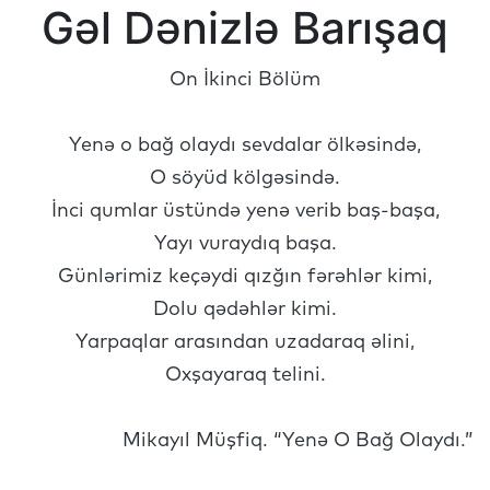
Gəl Dənizlə Barışaq
On İkinci Bölüm
Yenə o bağ olaydı sevdalar ölkəsində,
O söyüd kölgəsində.
İnci qumlar üstündə yenə verib baş-başa,
Yayı vuraydıq başa.
Günlərimiz keçəydi qızğın fərəhlər kimi,
Dolu qədəhlər kimi.
Yarpaqlar arasından uzadaraq əlini,
Oxşayaraq telini.
Mikayıl Müşfiq. “Yenə O Bağ Olaydı.”