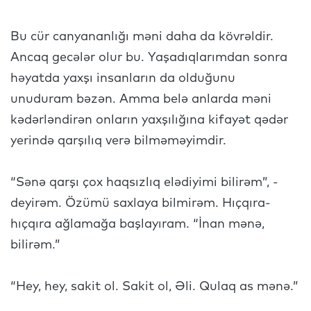
Bu cür canyananlığı məni daha da kövrəldir.
Ancaq gecələr olur bu. Yaşadıqlarımdan sonra
həyatda yaxşı insanların da olduğunu
unuduram bəzən. Amma belə anlarda məni
kədərləndirən onların yaxşılığına kifayət qədər
yerində qarşılıq verə bilməməyimdir.
“Sənə qarşı çox haqsızlıq elədiyimi bilirəm”, -
deyirəm. Özümü saxlaya bilmirəm. Hıçqıra-
hıçqıra ağlamağa başlayıram. “İnan mənə,
bilirəm.”
“Hey, hey, sakit ol. Sakit ol, Əli. Qulaq as mənə.”