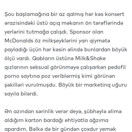
Şou başlamağına bir az qalmış hər kəs konsert
ərazisindəki üstü açıq məkanın ön tərəflərində
yerlərini tutmağa çalışdı. Sponsor olan
McDonalds öz milkşeyklərini yarı qiymətə
payladığı üçün hər kəsin əlində bunlardan böyük
ölçü vardı. Qabların üstünə Milk&Shake
qızlarının seksual görünməyə çalışarkən pedofil
porno saytına poz veriblərmiş kimi görünən
şəkilləri vurulmuşdu. Böyük bir marketinq uğuru
sayıla bilərdi.
Ən azından sərinlik verər deyə, şübhəylə əlimə
aldığım karton bardağı ehtiyatla ağzıma
apardım. Bəlkə də bir gündən çoxdur yemək