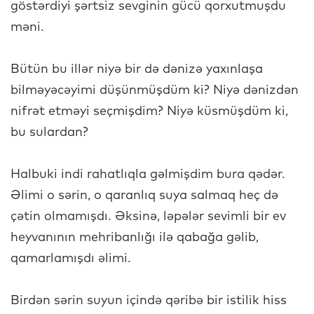
göstərdiyi şərtsiz sevginin gücü qorxutmuşdu
məni.
Bütün bu illər niyə bir də dənizə yaxınlaşa
bilməyəcəyimi düşünmüşdüm ki? Niyə dənizdən
nifrət etməyi seçmişdim? Niyə küsmüşdüm ki,
bu sulardan?
Halbuki indi rahatlıqla gəlmişdim bura qədər.
Əlimi o sərin, o qaranlıq suya salmaq heç də
çətin olmamışdı. Əksinə, ləpələr sevimli bir ev
heyvanının mehribanlığı ilə qabağa gəlib,
qamarlamışdı əlimi.
Birdən sərin suyun içində qəribə bir istilik hiss