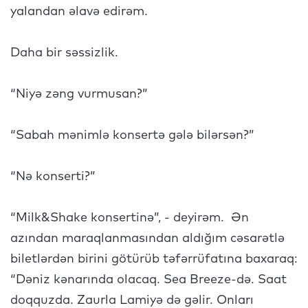
yalandan əlavə edirəm.
Daha bir səssizlik.
“Niyə zəng vurmusan?”
“Sabah mənimlə konsertə gələ bilərsən?”
“Nə konserti?”
“Milk&Shake konsertinə”, - deyirəm. Ən
azından maraqlanmasından aldığım cəsarətlə
biletlərdən birini götürüb təfərrüfatına baxaraq:
“Dəniz kənarında olacaq. Sea Breeze-də. Saat
doqquzda. Zaurla Lamiyə də gəlir. Onları