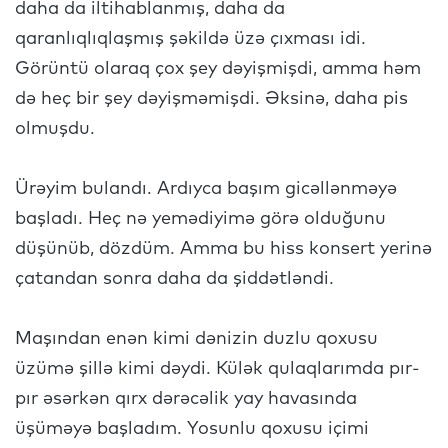
daha da iltihablanmış, daha da
qaranlıqlıqlaşmış şəkildə üzə çıxması idi.
Görüntü olaraq çox şey dəyişmişdi, amma həm
də heç bir şey dəyişməmişdi. Əksinə, daha pis
olmuşdu.
Ürəyim bulandı. Ardıyca başım gicəllənməyə
başladı. Heç nə yemədiyimə görə olduğunu
düşünüb, dözdüm. Amma bu hiss konsert yerinə
çatandan sonra daha da şiddətləndi.
Maşından enən kimi dənizin duzlu qoxusu
üzümə şillə kimi dəydi. Külək qulaqlarımda pır-
pır əsərkən qırx dərəcəlik yay havasında
üşüməyə başladım. Yosunlu qoxusu içimi