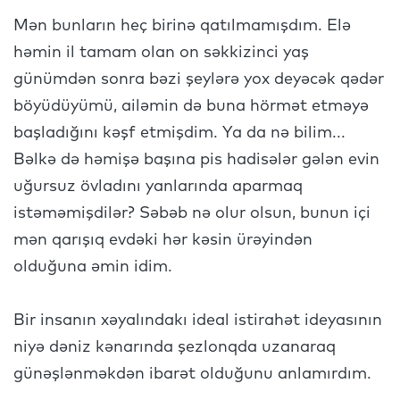
Mən bunların heç birinə qatılmamışdım. Elə
həmin il tamam olan on səkkizinci yaş
günümdən sonra bəzi şeylərə yox deyəcək qədər
böyüdüyümü, ailəmin də buna hörmət etməyə
başladığını kəşf etmişdim. Ya da nə bilim...
Bəlkə də həmişə başına pis hadisələr gələn evin
uğursuz övladını yanlarında aparmaq
istəməmişdilər? Səbəb nə olur olsun, bunun içi
mən qarışıq evdəki hər kəsin ürəyindən
olduğuna əmin idim.
Bir insanın xəyalındakı ideal istirahət ideyasının
niyə dəniz kənarında şezlonqda uzanaraq
günəşlənməkdən ibarət olduğunu anlamırdım.