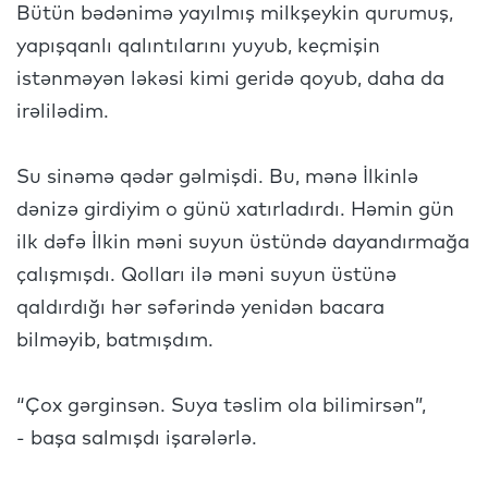
Bütün bədənimə yayılmış milkşeykin qurumuş,
yapışqanlı qalıntılarını yuyub, keçmişin
istənməyən ləkəsi kimi geridə qoyub, daha da
irəlilədim.
Su sinəmə qədər gəlmişdi. Bu, mənə İlkinlə
dənizə girdiyim o günü xatırladırdı. Həmin gün
ilk dəfə İlkin məni suyun üstündə dayandırmağa
çalışmışdı. Qolları ilə məni suyun üstünə
qaldırdığı hər səfərində yenidən bacara
bilməyib, batmışdım.
“Çox gərginsən. Suya təslim ola bilimirsən”,
- başa salmışdı işarələrlə.