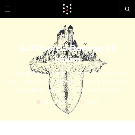
ÜMUMI
Gəl Dənizlə Barışaq XII
bölüm
Bu yaz bir başqa yazdır, bu yaz daha da xoşdur,
Vay o qəlbə ki, boşdur! Hər üfüqdə bir həvəs, hər
bucaqda bir umud, İnsanlar daha mə'sud
22/Aug/23
2296