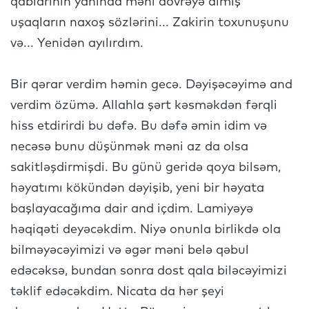
qablarının yanında məni dövrəyə almış
uşaqların naxoş sözlərini... Zakirin toxunuşunu
və... Yenidən ayılırdım.
Bir qərar verdim həmin gecə. Dəyişəcəyimə and
verdim özümə. Allahla şərt kəsməkdən fərqli
hiss etdirirdi bu dəfə. Bu dəfə əmin idim və
necəsə bunu düşünmək məni az da olsa
sakitləşdirmişdi. Bu günü geridə qoya bilsəm,
həyatımı kökündən dəyişib, yeni bir həyata
başlayacağıma dair and içdim. Lamiyəyə
həqiqəti deyəcəkdim. Niyə onunla birlikdə ola
bilməyəcəyimizi və əgər məni belə qəbul
edəcəksə, bundan sonra dost qala biləcəyimizi
təklif edəcəkdim. Nicata da hər şeyi