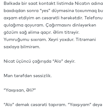
Bəlkədə bir saat kontakt listimdə Nicatın adına
baxdıqdan sonra “yes” düyməsinə toxunmaq bu
axşam etdiyim ən cəsarətli hərəkətdir. Telefonu
qulağıma qoyuram. Çağırmasını dinləyərkən
gözüm sağ əlimə qaçır. Əlim titrəyir.
Yumruğumu sıxıram. Xeyri yoxdur. Titrəməni
saxlaya bilmirəm.
Nicat üçüncü çağırışda “Alo” deyir.
Mən tərəfdən səssizlik.
“Yaxşısan, Əli?”
“Alo” demək cəsarəti tapıram. “Yaxşıyam” deyə