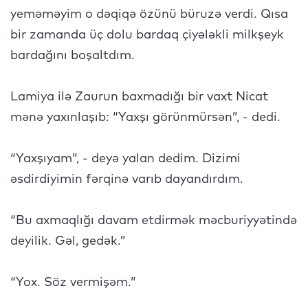
yeməməyim o dəqiqə özünü büruzə verdi. Qısa
bir zamanda üç dolu bardaq çiyələkli milkşeyk
bardağını boşaltdım.
Lamiya ilə Zaurun baxmadığı bir vaxt Nicat
mənə yaxınlaşıb: “Yaxşı görünmürsən”, - dedi.
“Yaxşıyam”, - deyə yalan dedim. Dizimi
əsdirdiyimin fərqinə varıb dayandırdım.
“Bu axmaqlığı davam etdirmək məcburiyyətində
deyilik. Gəl, gedək.”
“Yox. Söz vermişəm.”