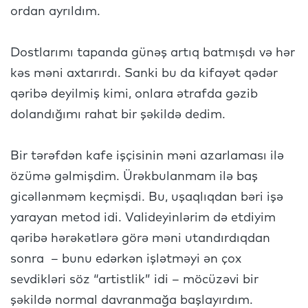
ordan ayrıldım.
Dostlarımı tapanda günəş artıq batmışdı və hər
kəs məni axtarırdı. Sanki bu da kifayət qədər
qəribə deyilmiş kimi, onlara ətrafda gəzib
dolandığımı rahat bir şəkildə dedim.
Bir tərəfdən kafe işçisinin məni azarlaması ilə
özümə gəlmişdim. Ürəkbulanmam ilə baş
gicəllənməm keçmişdi. Bu, uşaqlıqdan bəri işə
yarayan metod idi. Valideyinlərim də etdiyim
qəribə hərəkətlərə görə məni utandırdıqdan
sonra – bunu edərkən işlətməyi ən çox
sevdikləri söz “artistlik” idi – möcüzəvi bir
şəkildə normal davranmağa başlayırdım.