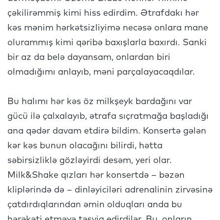
çəkilirəmmiş kimi hiss edirdim. Ətrafdakı hər
kəs mənim hərkətsizliyimə necəsə onlara mane
olurammış kimi qəribə baxışlarla baxırdı. Sanki
bir az da belə dayansam, onlardan biri
olmadığımı anlayıb, məni parçalayacaqdılar.
Bu halımı hər kəs öz milkşeyk bardağını var
gücü ilə çalxalayıb, ətrafa sıçratmağa başladığı
ana qədər davam etdirə bildim. Konsertə gələn
kər kəs bunun olacağını bilirdi, hətta
səbirsizliklə gözləyirdi desəm, yeri olar.
Milk&Shake qızları hər konsertdə – bəzən
kliplərində də – dinləyiciləri adrenalinin zirvəsinə
çatdırdıqlarından əmin olduqları anda bu
hərəkəti etməyə təşviq edirdilər. Bu, onların