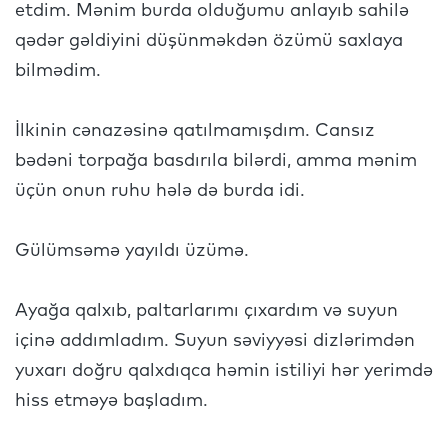
etdim. Mənim burda olduğumu anlayıb sahilə
qədər gəldiyini düşünməkdən özümü saxlaya
bilmədim.
İlkinin cənazəsinə qatılmamışdım. Cansız
bədəni torpağa basdırıla bilərdi, amma mənim
üçün onun ruhu hələ də burda idi.
Gülümsəmə yayıldı üzümə.
Ayağa qalxıb, paltarlarımı çıxardım və suyun
içinə addımladım. Suyun səviyyəsi dizlərimdən
yuxarı doğru qalxdıqca həmin istiliyi hər yerimdə
hiss etməyə başladım.