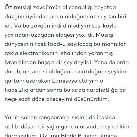
Öz musiqi zövqümün alicənablığı həyatda
düzgünlüyündən əmin olduğum az şeydən biri
idi. Və bu zövqün indi dinlədiyim səs-küylə
yaxından-uzaqdan əlaqəsi yox idi. Musiqi
dünyasının fast food-u sayılacaq bu mahnılar
rokla elektronikanın ishalından yaranmış
iyrənclikdən başqa bir şey deyildi. Yenə də orda
durub, neçəncisi olduğunu unutduğum şeykimi
qurtumlayarakən Lamiyəyə etdiyim o
haqsızlıqlardan sonra bu xırda narahatlığa bir
neçə saat dözə biləcəyimi düşünürdüm.
Yanıb sönən rəngbərəng işıqlar, dəlicəsinə
atılıb-düşən bir yığın gəncin arsında heykəl kimi
durmuşdum. Özümü Blade Runner filminə