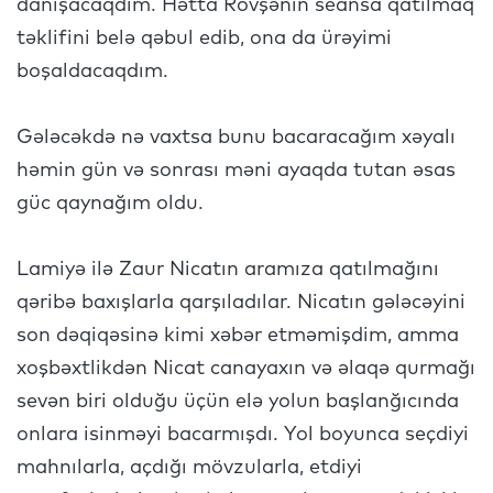
danışacaqdım. Hətta Rövşənin seansa qatılmaq
təklifini belə qəbul edib, ona da ürəyimi
boşaldacaqdım.
Gələcəkdə nə vaxtsa bunu bacaracağım xəyalı
həmin gün və sonrası məni ayaqda tutan əsas
güc qaynağım oldu.
Lamiyə ilə Zaur Nicatın aramıza qatılmağını
qəribə baxışlarla qarşıladılar. Nicatın gələcəyini
son dəqiqəsinə kimi xəbər etməmişdim, amma
xoşbəxtlikdən Nicat canayaxın və əlaqə qurmağı
sevən biri olduğu üçün elə yolun başlanğıcında
onlara isinməyi bacarmışdı. Yol boyunca seçdiyi
mahnılarla, açdığı mövzularla, etdiyi