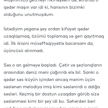
Maşınımıza getməyi fikirləşsəm də, ətrafda o
qədər maşın var idi ki, hansının bizimki
olduğunu unutmuşdum.
İstədiyim yeganə şey ordan kifayət qədər
uzaqlaşmaq, özümü toplamaq və geri qayıtmaq
idi. İlk ikisini müvəffəqiyyətlə bacarsam da,
üçüncüsü alınmadı.
Səs o an gəlməyə başladı. Çətir və şezlonqların
arasından dəniz məni çağırırdı elə bil. Sanki o
qədər səs-küyün içindən ancaq mənim üçün
səslənən melodiya imiş kimi səslənirdi o dalğa
səsləri. Keçmiş bir dostun uzaqdan görüb sizə
səslənməsi kimi bir şey idi bu. Səhərdən bəri