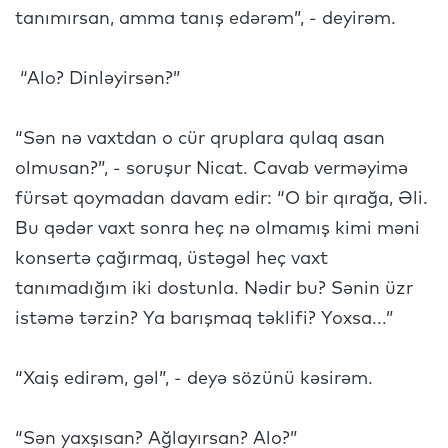
tanımırsan, amma tanış edərəm”, - deyirəm.
“Alo? Dinləyirsən?”
“Sən nə vaxtdan o cür qruplara qulaq asan
olmusan?”, - soruşur Nicat. Cavab verməyimə
fürsət qoymadan davam edir: “O bir qırağa, Əli.
Bu qədər vaxt sonra heç nə olmamış kimi məni
konsertə çağırmaq, üstəgəl heç vaxt
tanımadığım iki dostunla. Nədir bu? Sənin üzr
istəmə tərzin? Ya barışmaq təklifi? Yoxsa...”
“Xaiş edirəm, gəl”, - deyə sözünü kəsirəm.
“Sən yaxşısan? Ağlayırsan? Alo?”