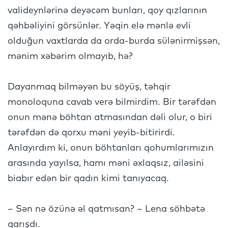
valideynlərinə deyəcəm bunları, qoy qızlarının
qəhbəliyini görsünlər. Yəqin elə mənlə evli
olduğun vaxtlarda da orda-burda sülənirmişsən,
mənim xəbərim olmayıb, hə?
Dayanmaq bilməyən bu söyüş, təhqir
monoloquna cavab verə bilmirdim. Bir tərəfdən
onun mənə böhtan atmasından dəli olur, o biri
tərəfdən də qorxu məni yeyib-bitirirdi.
Anlayırdım ki, onun böhtanları qohumlarımızın
arasında yayılsa, hamı məni əxlaqsız, ailəsini
biabır edən bir qadın kimi tanıyacaq.
– Sən nə özünə əl qatmısan? – Lena söhbətə
qarışdı.