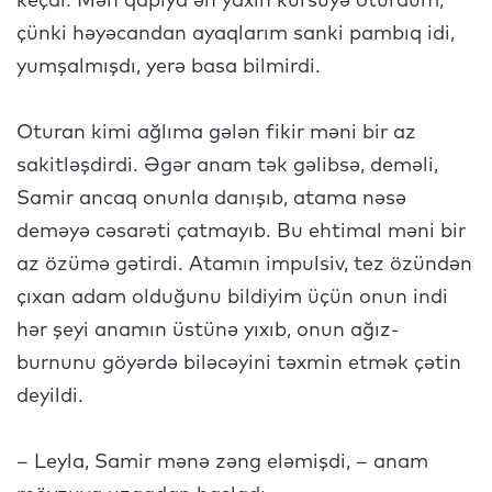
keçdi. Mən qapıya ən yaxın kürsüyə oturdum,
çünki həyəcandan ayaqlarım sanki pambıq idi,
yumşalmışdı, yerə basa bilmirdi.
Oturan kimi ağlıma gələn fikir məni bir az
sakitləşdirdi. Əgər anam tək gəlibsə, deməli,
Samir ancaq onunla danışıb, atama nəsə
deməyə cəsarəti çatmayıb. Bu ehtimal məni bir
az özümə gətirdi. Atamın impulsiv, tez özündən
çıxan adam olduğunu bildiyim üçün onun indi
hər şeyi anamın üstünə yıxıb, onun ağız-
burnunu göyərdə biləcəyini təxmin etmək çətin
deyildi.
– Leyla, Samir mənə zəng eləmişdi, – anam