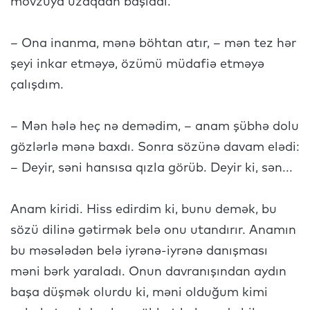
mövzuya uzaqdan başladı.
– Ona inanma, mənə böhtan atır, – mən tez hər
şeyi inkar etməyə, özümü müdafiə etməyə
çalışdım.
– Mən hələ heç nə demədim, – anam şübhə dolu
gözlərlə mənə baxdı. Sonra sözünə davam elədi:
– Deyir, səni hansısa qızla görüb. Deyir ki, sən...
Anam kiridi. Hiss edirdim ki, bunu demək, bu
sözü dilinə gətirmək belə onu utandırır. Anamın
bu məsələdən belə iyrənə-iyrənə danışması
məni bərk yaraladı. Onun davranışından aydın
başa düşmək olurdu ki, məni olduğum kimi