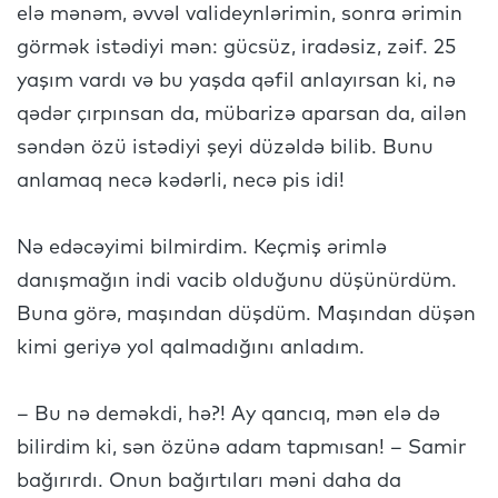
elə mənəm, əvvəl valideynlərimin, sonra ərimin
görmək istədiyi mən: gücsüz, iradəsiz, zəif. 25
yaşım vardı və bu yaşda qəfil anlayırsan ki, nə
qədər çırpınsan da, mübarizə aparsan da, ailən
səndən özü istədiyi şeyi düzəldə bilib. Bunu
anlamaq necə kədərli, necə pis idi!
Nə edəcəyimi bilmirdim. Keçmiş ərimlə
danışmağın indi vacib olduğunu düşünürdüm.
Buna görə, maşından düşdüm. Maşından düşən
kimi geriyə yol qalmadığını anladım.
– Bu nə deməkdi, hə?! Ay qancıq, mən elə də
bilirdim ki, sən özünə adam tapmısan! – Samir
bağırırdı. Onun bağırtıları məni daha da