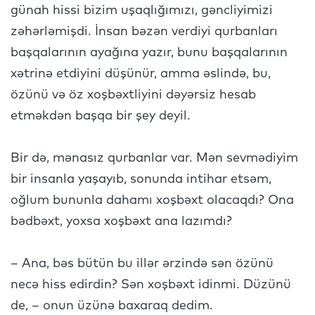
günah hissi bizim uşaqlığımızı, gəncliyimizi
zəhərləmişdi. İnsan bəzən verdiyi qurbanları
başqalarının ayağına yazır, bunu başqalarının
xətrinə etdiyini düşünür, amma əslində, bu,
özünü və öz xoşbəxtliyini dəyərsiz hesab
etməkdən başqa bir şey deyil.
Bir də, mənasız qurbanlar var. Mən sevmədiyim
bir insanla yaşayıb, sonunda intihar etsəm,
oğlum bununla dahamı xoşbəxt olacaqdı? Ona
bədbəxt, yoxsa xoşbəxt ana lazımdı?
– Ana, bəs bütün bu illər ərzində sən özünü
necə hiss edirdin? Sən xoşbəxt idinmi. Düzünü
de, – onun üzünə baxaraq dedim.