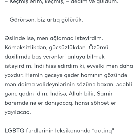
– Keçmiş ərim, keçmiş, – dedim və güldüm.
– Görürsən, biz artıq gülürük.
Əslində isə, mən ağlamaq istəyirdim.
Köməksizlikdən, gücsüzlükdən. Özümü,
daxilimdə baş verənləri anlaya bilmək
istəyirdim. İndi hiss edirdim ki, əvvəlki mən daha
yoxdur. Həmin gecəyə qədər hamının gözündə
mən daima valideynlərinin sözünə baxan, ədəbli
gənc qadın idim. İndisə, Allah bilir, Samir
barəmdə nələr danışacaq, hansı söhbətlər
yayılacaq.
LGBTQ fərdlərinin leksikonunda “autinq”