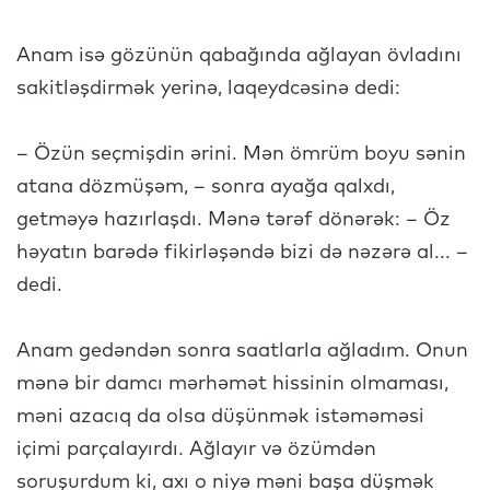
Anam isə gözünün qabağında ağlayan övladını
sakitləşdirmək yerinə, laqeydcəsinə dedi:
– Özün seçmişdin ərini. Mən ömrüm boyu sənin
atana dözmüşəm, – sonra ayağa qalxdı,
getməyə hazırlaşdı. Mənə tərəf dönərək: – Öz
həyatın barədə fikirləşəndə bizi də nəzərə al... –
dedi.
Anam gedəndən sonra saatlarla ağladım. Onun
mənə bir damcı mərhəmət hissinin olmaması,
məni azacıq da olsa düşünmək istəməməsi
içimi parçalayırdı. Ağlayır və özümdən
soruşurdum ki, axı o niyə məni başa düşmək