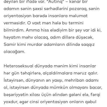
deyilən bir ifadə var. “Autinq” – kənar bir
adamın sənin şəxsi sərhədlərini pozaraq, sənin
oriyentasiyan barədə insanlara məlumat
verməsidir. O vaxt mən hələ bu termini
bilmirdim. Amma hiss elədiyim bir şey var idi ki,
həyatım məhv olacaq, adım dillərə düşəcək,
Samir kimi murdar adamların dilində saqqız
olacağam.
Heteroseksual dünyada mənim kimi insanlar
hər gün təhqirlərə, alçaldılmalara məruz qalır.
İstəyirsən, dünyanın ən yaxşı, mehriban adamı
ol, istəyirsən dünyada mümkün olmayanı bacar,
bəşəriyyətin xilası üçün əlindən gələni elə, fərqi
yoxdur, əgər cinsi oriyentasiyan onların qəbul