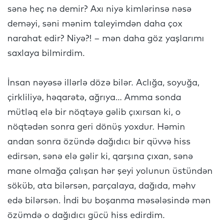
sənə heç nə demir? Axı niyə kimlərinsə nəsə
deməyi, səni mənim taleyimdən daha çox
narahat edir? Niyə?! – mən daha göz yaşlarımı
saxlaya bilmirdim.
İnsan nəyəsə illərlə dözə bilər. Aclığa, soyuğa,
çirkliliyə, həqarətə, ağrıya… Amma sonda
mütləq elə bir nöqtəyə gəlib çıxırsan ki, o
nöqtədən sonra geri dönüş yoxdur. Həmin
andan sonra özündə dağıdıcı bir qüvvə hiss
edirsən, sənə elə gəlir ki, qarşına çıxan, sənə
mane olmağa çalışan hər şeyi yolunun üstündən
söküb, ata bilərsən, parçalaya, dağıda, məhv
edə bilərsən. İndi bu boşanma məsələsində mən
özümdə o dağıdıcı gücü hiss edirdim.