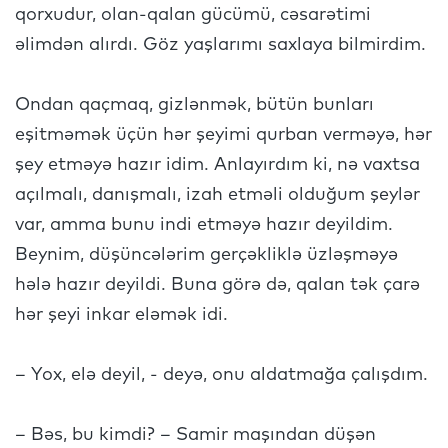
qorxudur, olan-qalan gücümü, cəsarətimi
əlimdən alırdı. Göz yaşlarımı saxlaya bilmirdim.
Ondan qaçmaq, gizlənmək, bütün bunları
eşitməmək üçün hər şeyimi qurban verməyə, hər
şey etməyə hazır idim. Anlayırdım ki, nə vaxtsa
açılmalı, danışmalı, izah etməli olduğum şeylər
var, amma bunu indi etməyə hazır deyildim.
Beynim, düşüncələrim gerçəkliklə üzləşməyə
hələ hazır deyildi. Buna görə də, qalan tək çarə
hər şeyi inkar eləmək idi.
– Yox, elə deyil, - deyə, onu aldatmağa çalışdım.
– Bəs, bu kimdi? – Samir maşından düşən