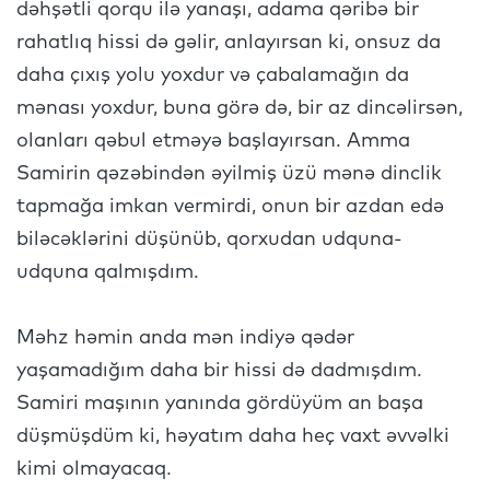
dəhşətli qorqu ilə yanaşı, adama qəribə bir
rahatlıq hissi də gəlir, anlayırsan ki, onsuz da
daha çıxış yolu yoxdur və çabalamağın da
mənası yoxdur, buna görə də, bir az dincəlirsən,
olanları qəbul etməyə başlayırsan. Amma
Samirin qəzəbindən əyilmiş üzü mənə dinclik
tapmağa imkan vermirdi, onun bir azdan edə
biləcəklərini düşünüb, qorxudan udquna-
udquna qalmışdım.
Məhz həmin anda mən indiyə qədər
yaşamadığım daha bir hissi də dadmışdım.
Samiri maşının yanında gördüyüm an başa
düşmüşdüm ki, həyatım daha heç vaxt əvvəlki
kimi olmayacaq.