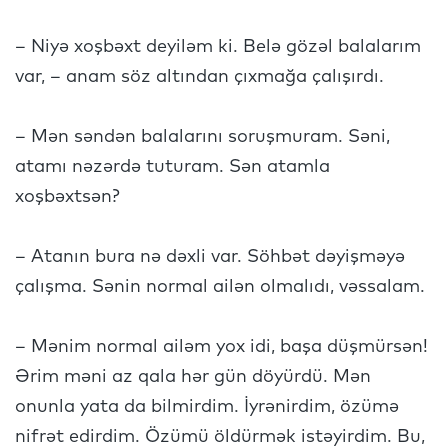
– Niyə xoşbəxt deyiləm ki. Belə gözəl balalarım
var, – anam söz altından çıxmağa çalışırdı.
– Mən səndən balalarını soruşmuram. Səni,
atamı nəzərdə tuturam. Sən atamla
xoşbəxtsən?
– Atanın bura nə dəxli var. Söhbət dəyişməyə
çalışma. Sənin normal ailən olmalıdı, vəssalam.
– Mənim normal ailəm yox idi, başa düşmürsən!
Ərim məni az qala hər gün döyürdü. Mən
onunla yata da bilmirdim. İyrənirdim, özümə
nifrət edirdim. Özümü öldürmək istəyirdim. Bu,