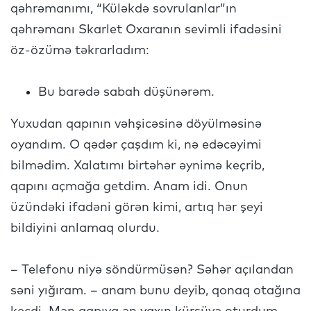
qəhrəmanımı, “Küləkdə sovrulanlar”ın
qəhrəmanı Skarlet Oxaranın sevimli ifadəsini
öz-özümə təkrarladım:
Bu barədə sabah düşünərəm.
Yuxudan qapının vəhşicəsinə döyülməsinə
oyandım. O qədər çaşdım ki, nə edəcəyimi
bilmədim. Xalatımı birtəhər əynimə keçrib,
qapını açmağa getdim. Anam idi. Onun
üzündəki ifadəni görən kimi, artıq hər şeyi
bildiyini anlamaq olurdu.
– Telefonu niyə söndürmüsən? Səhər açılandan
səni yığıram. – anam bunu deyib, qonaq otağına