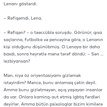
Lenanı göstərdi.
– Rəfiqəmdi, Lena.
– Rəfiqən? – o təəccüblə soruşdu. Görünür, qısa
saçlarına, futbolka və pencəyinə görə, o Lenanın
kişi olduğunu düşünübmüş. O Lenaya bir daha
baxdı, sonra heyrətlə mənə tərəf döndü: – Sən …
lezbiyansan?
Mən, niyə öz oriyentasiyamı gizləmək
istəyirdim? Məncə, bunu anlamaq çətin deyil.
Amma bunu gizlətməyən, açıq yaşayan insanlar
da var. Onlara kaminq-aut etmiş lgbtq fərdləri
deyirlər. Amma bütün psixoloqlar bizim kimilərə