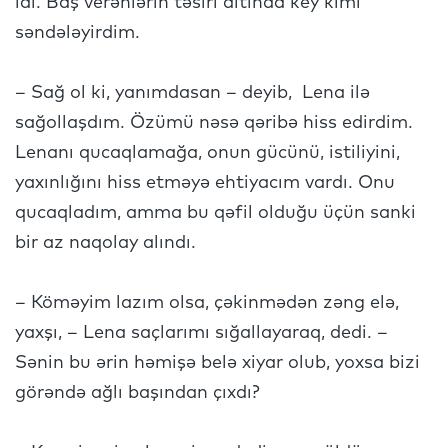
idi. Baş verənlərin təsiri altında key kimi
səndələyirdim.
– Sağ ol ki, yanımdasan – deyib, Lena ilə
sağollaşdım. Özümü nəsə qəribə hiss edirdim.
Lenanı qucaqlamağa, onun gücünü, istiliyini,
yaxınlığını hiss etməyə ehtiyacım vardı. Onu
qucaqladım, amma bu qəfil olduğu üçün sanki
bir az naqolay alındı.
– Köməyim lazım olsa, çəkinmədən zəng elə,
yaxşı, – Lena saçlarımı sığallayaraq, dedi. –
Sənin bu ərin həmişə belə xiyar olub, yoxsa bizi
görəndə ağlı başından çıxdı?