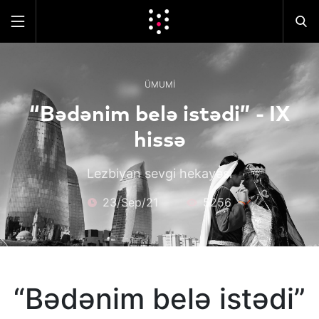
ÜMUMI
“Bədənim belə istədi” - IX
hissə
Lezbiyan sevgi hekayəsi
23/Sep/21
5256
“Bədənim belə istədi”