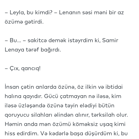
– Leyla, bu kimdi? – Lenanın səsi məni bir az
özümə gətirdi.
– Bu… – sakitcə demək istəyrdim ki, Samir
Lenaya tərəf bağırdı.
– Çıx, qancıq!
İnsan çətin anlarda özünə, öz ilkin və ibtidai
halına qayıdır. Gücü çatmayan nə iləsə, kim
iləsə üzləşəndə özünə təyin elədiyi bütün
qoruyucu silahları əlindən alınır, tərksilah olur.
Həmin anda mən özümü köməksiz uşaq kimi
hiss edirdim. Və kədərlə başa düşürdüm ki, bu