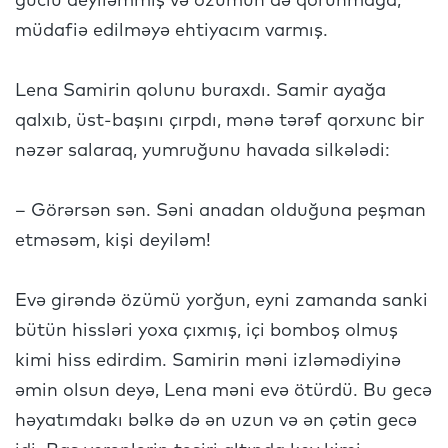
güclü deyiləmmiş və özümün də qorunmağa,
müdafiə edilməyə ehtiyacım varmış.
Lena Samirin qolunu buraxdı. Samir ayağa
qalxıb, üst-başını çırpdı, mənə tərəf qorxunc bir
nəzər salaraq, yumruğunu havada silkələdi:
– Görərsən sən. Səni anadan olduğuna peşman
etməsəm, kişi deyiləm!
Evə girəndə özümü yorğun, eyni zamanda sanki
bütün hissləri yoxa çıxmış, içi bomboş olmuş
kimi hiss edirdim. Samirin məni izləmədiyinə
əmin olsun deyə, Lena məni evə ötürdü. Bu gecə
həyatımdakı bəlkə də ən uzun və ən çətin gecə