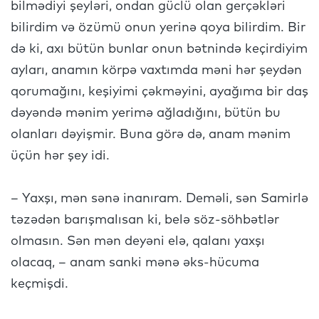
bilmədiyi şeyləri, ondan güclü olan gerçəkləri
bilirdim və özümü onun yerinə qoya bilirdim. Bir
də ki, axı bütün bunlar onun bətnində keçirdiyim
ayları, anamın körpə vaxtımda məni hər şeydən
qorumağını, keşiyimi çəkməyini, ayağıma bir daş
dəyəndə mənim yerimə ağladığını, bütün bu
olanları dəyişmir. Buna görə də, anam mənim
üçün hər şey idi.
– Yaxşı, mən sənə inanıram. Deməli, sən Samirlə
təzədən barışmalısan ki, belə söz-söhbətlər
olmasın. Sən mən deyəni elə, qalanı yaxşı
olacaq, – anam sanki mənə əks-hücuma
keçmişdi.