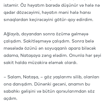
istəmir. Öz həyatım barədə düşünür və hələ nə
qədər dözəcəyimi, həyatın məni hələ hansı
sınaqlardan keçirəcəyini götür-qoy edirdim.
Ağlayıb, doyandan sonra özümə gəlməyə
çalışdım. Sakitləşməyə çalışdım. Sonra belə
məsələdə özünü ən soyuqqanlı apara biləcək
adama, Nataşaya zəng elədim. Onunla hər şeyi
sakit halda müzakirə eləmək olardı.
– Salam, Nataşa, – göz yaşlarımı silib, olanları
ona danışdım. Dünənki gecəni, anamın bu
sabahkı gəlişini və bütün qorxularımdan söz
açdım.