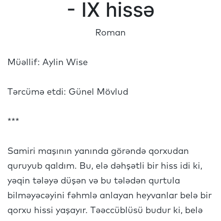
- IX hissə
Roman
Müəllif: Aylin Wise
Tərcümə etdi: Günel Mövlud
***
Samiri maşının yanında görəndə qorxudan
quruyub qaldım. Bu, elə dəhşətli bir hiss idi ki,
yəqin tələyə düşən və bu tələdən qurtula
bilməyəcəyini fəhmlə anlayan heyvanlar belə bir
qorxu hissi yaşayır. Təəccüblüsü budur ki, belə