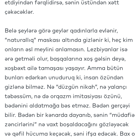
etdiyindən fərqlidirsə, sənin üstündən xətt
çəkəcəklər.
Belə şeylərə görə geylər qadınlarla evlənir,
“naturallıq” maskası altında gizlənir ki, heç kim
onların əsl meylini anlamasın. Lezbiyanlar isə
ərə getməli olur, başqalarına xoş gəlsin deyə,
xoşbəxt ailə tamaşası yaşayır. Amma bütün
bunları edərkən unuduruq ki, insan özündən
gizlənə bilməz. Nə “düzgün nikah”, nə yalançı
təbəssüm, nə də orqazm imitasiyası özünü,
bədənini aldatmağa bəs etməz. Bədən gerçəyi
bilir. Bədən bir kənarda dayanıb, sənin “müdafiə
zəncirlərini” nə vaxt boşaldacağını gözləyəcək
və qəfil hücuma keçəcək, səni ifşa edəcək. Bax o