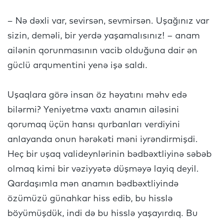
– Nə dəxli var, sevirsən, sevmirsən. Uşağınız var
sizin, deməli, bir yerdə yaşamalısınız! – anam
ailənin qorunmasının vacib olduğuna dair ən
güclü arqumentini yenə işə saldı.
Uşaqlara görə insan öz həyatını məhv edə
bilərmi? Yeniyetmə vaxtı anamın ailəsini
qorumaq üçün hansı qurbanları verdiyini
anlayanda onun hərəkəti məni iyrəndirmişdi.
Heç bir uşaq valideynlərinin bədbəxtliyinə səbəb
olmaq kimi bir vəziyyətə düşməyə layiq deyil.
Qardaşımla mən anamın bədbəxtliyində
özümüzü günahkar hiss edib, bu hisslə
böyümüşdük, indi də bu hisslə yaşayırdıq. Bu