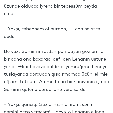
üzündə olduqca iyrənc bir təbəssüm peyda
oldu.
– Yaxşı, cəhənnəm ol burdan, – Lena sakitcə
dedi.
Bu vaxt Samir nifrətdən parıldayan gözləri ilə
bir daha ona baxaraq, qəfildən Lenanın üstünə
yeridi. Əlini havaya qaldırıb, yumruğunu Lenaya
tuşlayanda qorxudan qışqırmamaq üçün, əlimlə
ağzımı tutdum. Amma Lena bir saniyənin içində
Samirin qolunu burub, onu yerə sərdi.
– Yaxşı, qancıq. Gözlə, mən bilirəm, sənin
dərsini necə verəcəm! – deyə, o Lenanın əlində