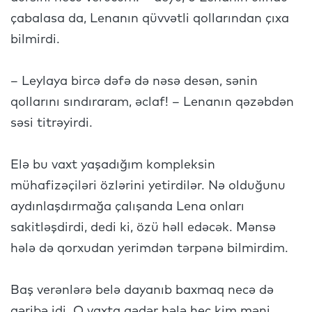
çabalasa da, Lenanın qüvvətli qollarından çıxa
bilmirdi.
– Leylaya bircə dəfə də nəsə desən, sənin
qollarını sındıraram, əclaf! – Lenanın qəzəbdən
səsi titrəyirdi.
Elə bu vaxt yaşadığım kompleksin
mühafizəçiləri özlərini yetirdilər. Nə olduğunu
aydınlaşdırmağa çalışanda Lena onları
sakitləşdirdi, dedi ki, özü həll edəcək. Mənsə
hələ də qorxudan yerimdən tərpənə bilmirdim.
Baş verənlərə belə dayanıb baxmaq necə də
qəribə idi. O vaxta qədər hələ heç kim məni