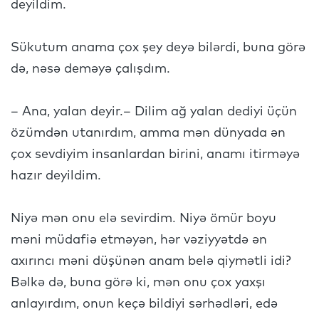
deyildim.
Sükutum anama çox şey deyə bilərdi, buna görə
də, nəsə deməyə çalışdım.
– Ana, yalan deyir.– Dilim ağ yalan dediyi üçün
özümdən utanırdım, amma mən dünyada ən
çox sevdiyim insanlardan birini, anamı itirməyə
hazır deyildim.
Niyə mən onu elə sevirdim. Niyə ömür boyu
məni müdafiə etməyən, hər vəziyyətdə ən
axırıncı məni düşünən anam belə qiymətli idi?
Bəlkə də, buna görə ki, mən onu çox yaxşı
anlayırdım, onun keçə bildiyi sərhədləri, edə