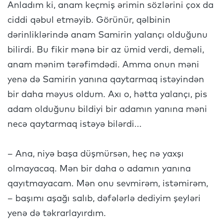
Anladım ki, anam keçmiş ərimin sözlərini çox da
ciddi qəbul etməyib. Görünür, qəlbinin
dərinliklərində anam Samirin yalançı olduğunu
bilirdi. Bu fikir mənə bir az ümid verdi, deməli,
anam mənim tərəfimdədi. Amma onun məni
yenə də Samirin yanına qaytarmaq istəyindən
bir daha məyus oldum. Axı o, hətta yalançı, pis
adam olduğunu bildiyi bir adamın yanına məni
necə qaytarmaq istəyə bilərdi...
– Ana, niyə başa düşmürsən, heç nə yaxşı
olmayacaq. Mən bir daha o adamın yanına
qayıtmayacam. Mən onu sevmirəm, istəmirəm,
– başımı aşağı salıb, dəfələrlə dediyim şeyləri
yenə də təkrarlayırdım.