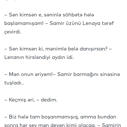
– Sən kimsən e, səninlə söhbətə hələ
başlamamışam! – Samir üzünü Lenaya tərəf
çevirdi.
– Sən kimsən ki, mənimlə belə danışırsan? –
Lenanın hirsləndiyi aydın idi.
– Mən onun əriyəm!– Samir barmağını sinəsinə
tuşladı..
– Keçmiş əri, – dedim.
– Biz hələ tam boşanmamışıq, amma bundan
sonra hər şey mən deyən kimi olacaq, – Samirin