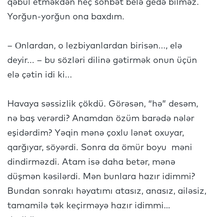
qəbul etməkdən heç söhbət belə gedə bilməz.
Yorğun-yorğun ona baxdım.
– Оnlardan, o lezbiyanlardan birisən..., elə
deyir... – bu sözləri dilinə gətirmək onun üçün
elə çətin idi ki...
Havaya səssizlik çökdü. Görəsən, “hə” desəm,
nə baş verərdi? Anamdan özüm barədə nələr
eşidərdim? Yəqin mənə çoxlu lənət oxuyar,
qarğıyar, söyərdi. Sonra da ömür boyu məni
dindirməzdi. Atam isə daha betər, mənə
düşmən kəsilərdi. Mən bunlara hazır idimmi?
Bundan sonrakı həyatımı atasız, anasız, ailəsiz,
tamamilə tək keçirməyə hazır idimmi…