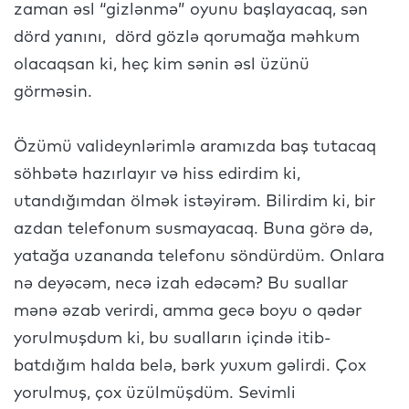
zaman əsl “gizlənmə” oyunu başlayacaq, sən
dörd yanını, dörd gözlə qorumağa məhkum
olacaqsan ki, heç kim sənin əsl üzünü
görməsin.
Özümü valideynlərimlə aramızda baş tutacaq
söhbətə hazırlayır və hiss edirdim ki,
utandığımdan ölmək istəyirəm. Bilirdim ki, bir
azdan telefonum susmayacaq. Buna görə də,
yatağa uzananda telefonu söndürdüm. Onlara
nə deyəcəm, necə izah edəcəm? Bu suallar
mənə əzab verirdi, amma gecə boyu o qədər
yorulmuşdum ki, bu sualların içində itib-
batdığım halda belə, bərk yuxum gəlirdi. Çox
yorulmuş, çox üzülmüşdüm. Sevimli