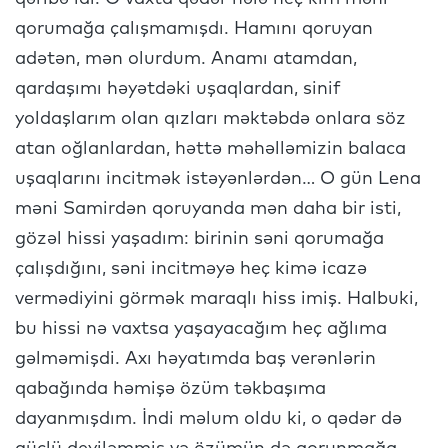
qorumağa çalışmamışdı. Hamını qoruyan
adətən, mən olurdum. Anamı atamdan,
qardaşımı həyətdəki uşaqlardan, sinif
yoldaşlarım olan qızları məktəbdə onlara söz
atan oğlanlardan, həttə məhəlləmizin balaca
uşaqlarını incitmək istəyənlərdən… O gün Lena
məni Samirdən qoruyanda mən daha bir isti,
gözəl hissi yaşadım: birinin səni qorumağa
çalışdığını, səni incitməyə heç kimə icazə
vermədiyini görmək maraqlı hiss imiş. Halbuki,
bu hissi nə vaxtsa yaşayacağım heç ağlıma
gəlməmişdi. Axı həyatımda baş verənlərin
qabağında həmişə özüm təkbaşıma
dayanmışdım. İndi məlum oldu ki, o qədər də