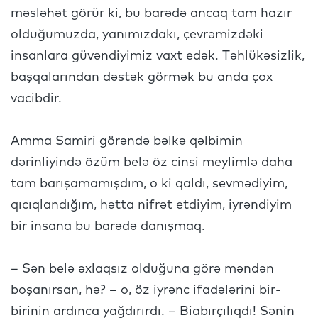
məsləhət görür ki, bu barədə ancaq tam hazır
olduğumuzda, yanımızdakı, çevrəmizdəki
insanlara güvəndiyimiz vaxt edək. Təhlükəsizlik,
başqalarından dəstək görmək bu anda çox
vacibdir.
Amma Samiri görəndə bəlkə qəlbimin
dərinliyində özüm belə öz cinsi meylimlə daha
tam barışamamışdım, o ki qaldı, sevmədiyim,
qıcıqlandığım, hətta nifrət etdiyim, iyrəndiyim
bir insana bu barədə danışmaq.
– Sən belə əxlaqsız olduğuna görə məndən
boşanırsan, hə? – o, öz iyrənc ifadələrini bir-
birinin ardınca yağdırırdı. – Biabırçılıqdı! Sənin