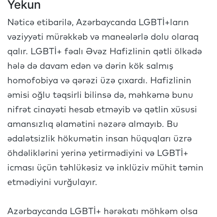
Yekun
Nəticə etibarilə, Azərbaycanda LGBTİ+ların
vəziyyəti mürəkkəb və maneələrlə dolu olaraq
qalır. LGBTİ+ fəalı Əvəz Hafizlinin qətli ölkədə
hələ də davam edən və dərin kök salmış
homofobiya və qərəzi üzə çıxardı. Hafizlinin
əmisi oğlu təqsirli bilinsə də, məhkəmə bunu
nifrət cinayəti hesab etməyib və qətlin xüsusi
amansızlıq əlamətini nəzərə almayıb. Bu
ədalətsizlik hökumətin insan hüquqları üzrə
öhdəliklərini yerinə yetirmədiyini və LGBTİ+
icması üçün təhlükəsiz və inklüziv mühit təmin
etmədiyini vurğulayır.
Azərbaycanda LGBTİ+ hərəkatı möhkəm olsa