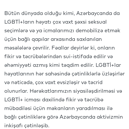
Bütün dünyada olduğu kimi, Azərbaycanda da
LGBTİ+ların həyatı çox vaxt şəxsi seksual
seçimlərə və ya icmalarımızı demobilizə etmək
üçün bağlı qapılar arxasında saxlanılan
məsələlərə çevrilir. Fəallar deyirlər ki, onların
fikir və təcrübələrindən sui-istifadə edilir və
əhəmiyyəti azmış kimi təqdim edilir. LGBTİ+lar
həyatlarının hər sahəsində çətinliklərlə üzləşirlər
və nəticədə, çox vaxt evsizləşir və təcrid
olunurlar. Hərəkatlarımızın siyasiləşdirilməsi və
LGBTİ+ icması daxilində fikir və təcrübə
mübadiləsi üçün məkanların yaradılması ilə
bağlı çətinliklərə görə Azərbaycanda aktivizmin
inkişafı çətinləşib.