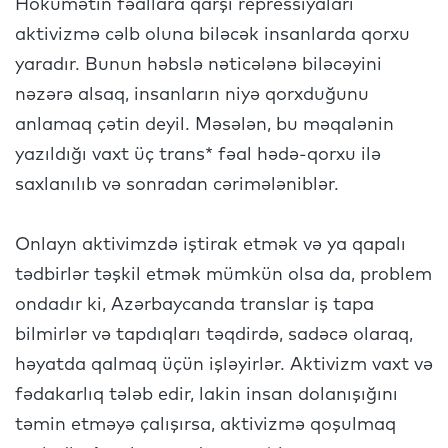
Hökumətin fəallara qarşı repressiyaları
aktivizmə cəlb oluna biləcək insanlarda qorxu
yaradır. Bunun həbslə nəticələnə biləcəyini
nəzərə alsaq, insanların niyə qorxduğunu
anlamaq çətin deyil. Məsələn, bu məqalənin
yazıldığı vaxt üç trans* fəal hədə-qorxu ilə
saxlanılıb və sonradan cərimələniblər.
Onlayn aktivimzdə iştirak etmək və ya qapalı
tədbirlər təşkil etmək mümkün olsa da, problem
ondadır ki, Azərbaycanda translar iş tapa
bilmirlər və tapdıqları təqdirdə, sadəcə olaraq,
həyatda qalmaq üçün işləyirlər. Aktivizm vaxt və
fədakarlıq tələb edir, lakin insan dolanışığını
təmin etməyə çalışırsa, aktivizmə qoşulmaq