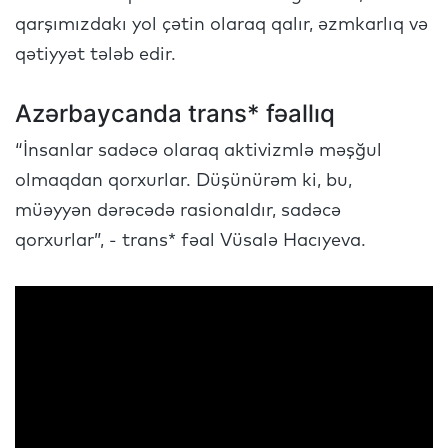
qarşımızdakı yol çətin olaraq qalır, əzmkarlıq və
qətiyyət tələb edir.
Azərbaycanda trans* fəallıq
“İnsanlar sadəcə olaraq aktivizmlə məşğul
olmaqdan qorxurlar. Düşünürəm ki, bu,
müəyyən dərəcədə rasionaldır, sadəcə
qorxurlar”, - trans* fəal Vüsalə Hacıyeva.