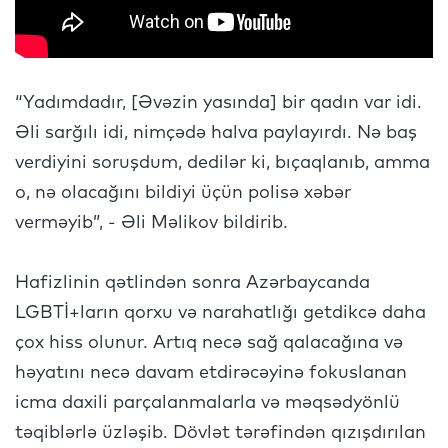
“Yadımdadır, [Əvəzin yasında] bir qadın var idi.
Əli sarğılı idi, nimçədə halva paylayırdı. Nə baş
verdiyini soruşdum, dedilər ki, bıçaqlanıb, amma
o, nə olacağını bildiyi üçün polisə xəbər
verməyib”, - Əli Məlikov bildirib.
Hafizlinin qətlindən sonra Azərbaycanda
LGBTİ+ların qorxu və narahatlığı getdikcə daha
çox hiss olunur. Artıq necə sağ qalacağına və
həyatını necə davam etdirəcəyinə fokuslanan
icma daxili parçalanmalarla və məqsədyönlü
təqiblərlə üzləşib. Dövlət tərəfindən qızışdırılan