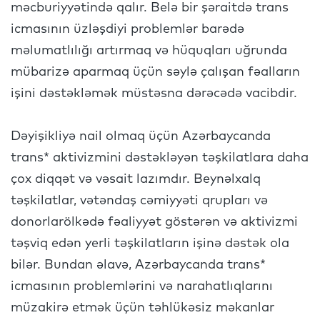
məcburiyyətində qalır. Belə bir şəraitdə trans
icmasının üzləşdiyi problemlər barədə
məlumatlılığı artırmaq və hüquqları uğrunda
mübarizə aparmaq üçün səylə çalışan fəalların
işini dəstəkləmək müstəsna dərəcədə vacibdir.
Dəyişikliyə nail olmaq üçün Azərbaycanda
trans* aktivizmini dəstəkləyən təşkilatlara daha
çox diqqət və vəsait lazımdır. Beynəlxalq
təşkilatlar, vətəndaş cəmiyyəti qrupları və
donorlarölkədə fəaliyyət göstərən və aktivizmi
təşviq edən yerli təşkilatların işinə dəstək ola
bilər. Bundan əlavə, Azərbaycanda trans*
icmasının problemlərini və narahatlıqlarını
müzakirə etmək üçün təhlükəsiz məkanlar