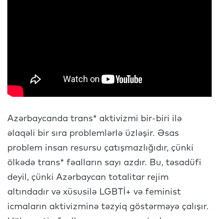
Azərbaycanda trans* aktivizmi bir-biri ilə
əlaqəli bir sıra problemlərlə üzləşir. Əsas
problem insan resursu çatışmazlığıdır, çünki
ölkədə trans* fəalların sayı azdır. Bu, təsadüfi
deyil, çünki Azərbaycan totalitar rejim
altındadır və xüsusilə LGBTİ+ və feminist
icmaların aktivizminə təzyiq göstərməyə çalışır.