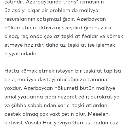
çətindir. Azərbaycanda trans* icmasının
üzləşdiyi digər bir problem də maliyyə
resurslarının çatışmazlığıdır. Azərbaycan
hökumətinin aktivizmi sıxışdırdığını nəzərə
alsaq, regionda çox az təşkilat fəaldır və kömək
etməyə hazırdır, daha az təşkilat isə işləmək
niyyətindədir.
Hətta kömək etmək istəyən bir təşkilat tapılsa
belə, maliyyə dəstəyi alacağınıza zəmanət
yoxdur. Azərbaycan hökuməti bütün maliyyə
əməliyyatlarına ciddi nəzarət edir; bürokratiya
və şübhə səbəbindən xarici təşkilatlardan
dəstək almaq çox vaxt çətin olur. Məsələn,
aktivist Vüsalə Hacıyevaya Gürcüstandan cüzi