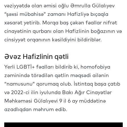
vəziyyətdə olan əmisi oğlu Əmrulla Gülalıyev
“şəxsi mübahisə” zamanı Hafizliyə bıçaqla
xəsarət yetirib. Morqa baş çəkən fəallar nifrət
cinayətinin qurbanı olan Hafizlinin boğazının və
cinsiyyət orqanının kəsildiyini bildiriblər.
Əvəz Hafizlinin qətli
Yerli LGBTİ+ fəalları bildirib ki, homofobiya
zəminində törədilən qətlin məqsədi ailənin
“namusunu” qorumaq olub. İstintaq başa çatıb
və 2022-ci ilin iyulunda Bakı Ağır Cinayətlər
Məhkəməsi Gülalıyevi 9 il 6 ay müddətinə
azadlıqdan məhrum edib.