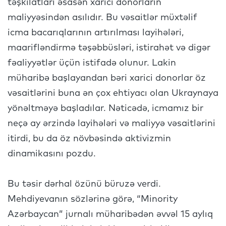
təşkilatları əsasən xarici donorların
maliyyəsindən asılıdır. Bu vəsaitlər müxtəlif
icma bacarıqlarının artırılması layihələri,
maarifləndirmə təşəbbüsləri, istirahət və digər
fəaliyyətlər üçün istifadə olunur. Lakin
müharibə başlayandan bəri xarici donorlar öz
vəsaitlərini buna ən çox ehtiyacı olan Ukraynaya
yönəltməyə başladılar. Nəticədə, icmamız bir
neçə ay ərzində layihələri və maliyyə vəsaitlərini
itirdi, bu da öz növbəsində aktivizmin
dinamikasını pozdu.
Bu təsir dərhal özünü büruzə verdi.
Mehdiyevanın sözlərinə görə, “Minority
Azərbaycan” jurnalı müharibədən əvvəl 15 aylıq