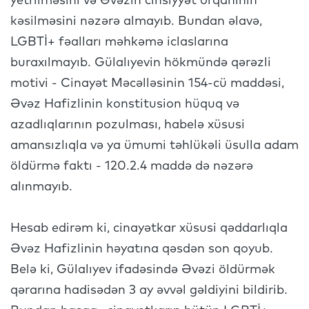
yetrilməsini və Əvəzin cinsiyyət orqanının
kəsilməsini nəzərə almayıb. Bundan əlavə,
LGBTİ+ fəalları məhkəmə iclaslarına
buraxılmayıb. Gülalıyevin hökmündə qərəzli
motivi - Cinayət Məcəlləsinin 154-cü maddəsi,
Əvəz Hafizlinin konstitusion hüquq və
azadlıqlarının pozulması, habelə xüsusi
amansızlıqla və ya ümumi təhlükəli üsulla adam
öldürmə faktı - 120.2.4 maddə də nəzərə
alınmayıb.
Hesab edirəm ki, cinayətkar xüsusi qəddarlıqla
Əvəz Hafizlinin həyatına qəsdən son qoyub.
Belə ki, Gülalıyev ifadəsində Əvəzi öldürmək
qərarına hadisədən 3 ay əvvəl gəldiyini bildirib.