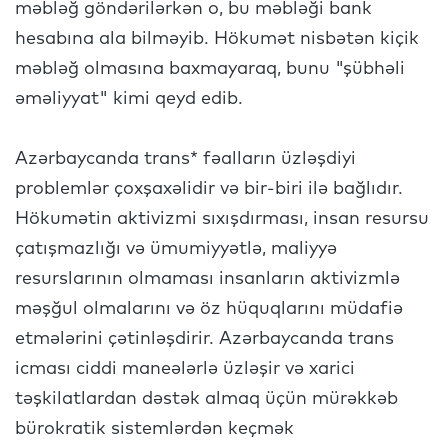
məbləğ göndərilərkən o, bu məbləği bank
hesabına ala bilməyib. Hökumət nisbətən kiçik
məbləğ olmasına baxmayaraq, bunu "şübhəli
əməliyyat" kimi qeyd edib.
Azərbaycanda trans* fəalların üzləşdiyi
problemlər çoxşaxəlidir və bir-biri ilə bağlıdır.
Hökumətin aktivizmi sıxışdırması, insan resursu
çatışmazlığı və ümumiyyətlə, maliyyə
resurslarının olmaması insanların aktivizmlə
məşğul olmalarını və öz hüquqlarını müdafiə
etmələrini çətinləşdirir. Azərbaycanda trans
icması ciddi maneələrlə üzləşir və xarici
təşkilatlardan dəstək almaq üçün mürəkkəb
bürokratik sistemlərdən keçmək