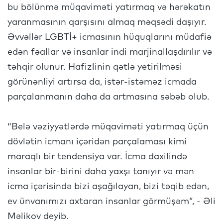
bu bölünmə müqaviməti yatırmaq və hərəkatın
yaranmasının qarşısını almaq məqsədi daşıyır.
Əvvəllər LGBTİ+ icmasının hüquqlarını müdafiə
edən fəallar və insanlar indi marjinallaşdırılır və
təhqir olunur. Hafizlinin qətlə yetirilməsi
görünənliyi artırsa da, istər-istəməz icmada
parçalanmanın daha da artmasına səbəb olub.
“Belə vəziyyətlərdə müqaviməti yatırmaq üçün
dövlətin icmanı içəridən parçalaması kimi
maraqlı bir tendensiya var. İcma daxilində
insanlar bir-birini daha yaxşı tanıyır və mən
icma içərisində bizi aşağılayan, bizi təqib edən,
ev ünvanımızı axtaran insanlar görmüşəm”, - Əli
Məlikov deyib.