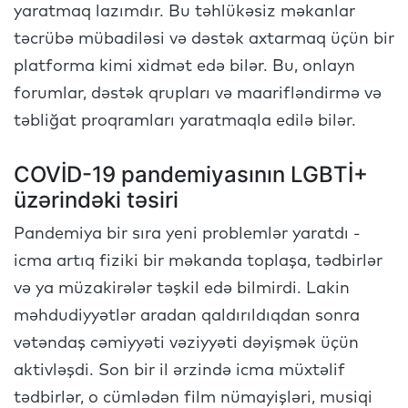
yaratmaq lazımdır. Bu təhlükəsiz məkanlar
təcrübə mübadiləsi və dəstək axtarmaq üçün bir
platforma kimi xidmət edə bilər. Bu, onlayn
forumlar, dəstək qrupları və maarifləndirmə və
təbliğat proqramları yaratmaqla edilə bilər.
COVİD-19 pandemiyasının LGBTİ+
üzərindəki təsiri
Pandemiya bir sıra yeni problemlər yaratdı -
icma artıq fiziki bir məkanda toplaşa, tədbirlər
və ya müzakirələr təşkil edə bilmirdi. Lakin
məhdudiyyətlər aradan qaldırıldıqdan sonra
vətəndaş cəmiyyəti vəziyyəti dəyişmək üçün
aktivləşdi. Son bir il ərzində icma müxtəlif
tədbirlər, o cümlədən film nümayişləri, musiqi