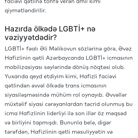
faciəvi qətlinə töhfə verən amil kimi
qiymətləndirilir.
Hazırda ölkədə LGBTİ+ nə
vəziyyətdədir?
LGBTİ+ fəalı Əli Məlikovun sözlərinə görə, Əvəz
Hafizlinin qətli Azərbaycanda LGBTİ+ icmasının
mobilizasiyası səylərində dönüş nöqtəsi olub.
Yuxarıda qeyd etdiyim kimi, Hafizli faciəvi
qətlindən əvvəl ölkədə trans icmasının
siyasiləşməsində mühüm rol oynayıb. Əvvəllər
müxtəlif siyasi cərəyanlardan təcrid olunmuş bu
icma Hafizlinin liderliyi ilə son illər öz məqsəd
və birliyini tapmışdı. Bununla belə, digər
tərəfdən, Hafizlinin qətli məsuliyyətin və