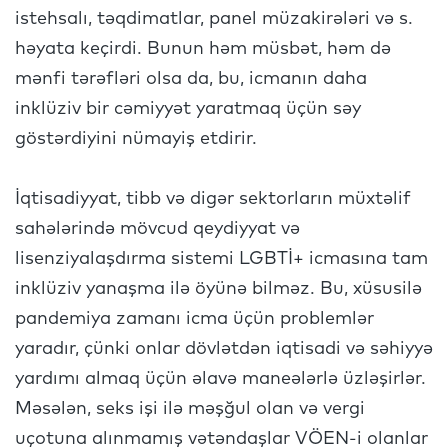
istehsalı, təqdimatlar, panel müzakirələri və s.
həyata keçirdi. Bunun həm müsbət, həm də
mənfi tərəfləri olsa da, bu, icmanın daha
inklüziv bir cəmiyyət yaratmaq üçün səy
göstərdiyini nümayiş etdirir.
İqtisadiyyat, tibb və digər sektorların müxtəlif
sahələrində mövcud qeydiyyat və
lisenziyalaşdırma sistemi LGBTİ+ icmasına tam
inklüziv yanaşma ilə öyünə bilməz. Bu, xüsusilə
pandemiya zamanı icma üçün problemlər
yaradır, çünki onlar dövlətdən iqtisadi və səhiyyə
yardımı almaq üçün əlavə maneələrlə üzləşirlər.
Məsələn, seks işi ilə məşğul olan və vergi
uçotuna alınmamış vətəndaşlar VÖEN-i olanlar