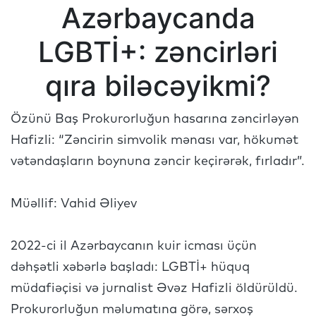
Azərbaycanda
LGBTİ+: zəncirləri
qıra biləcəyikmi?
Özünü Baş Prokurorluğun hasarına zəncirləyən
Hafizli: “Zəncirin simvolik mənası var, hökumət
vətəndaşların boynuna zəncir keçirərək, fırladır”.
Müəllif: Vahid Əliyev
2022-ci il Azərbaycanın kuir icması üçün
dəhşətli xəbərlə başladı: LGBTİ+ hüquq
müdafiəçisi və jurnalist Əvəz Hafizli öldürüldü.
Prokurorluğun məlumatına görə, sərxoş