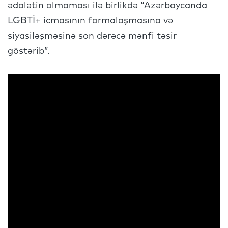
ədalətin olmaması ilə birlikdə “Azərbaycanda
LGBTİ+ icmasının formalaşmasına və
siyasiləşməsinə son dərəcə mənfi təsir
göstərib”.