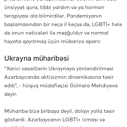
ünsiyyət qura, tibbi yardım və ya hormon
terapiyası ala bilmirdilər. Pandemiyanın
başlamasından bir neçə il keçsə də, LGBTİ+ hələ
də onun nəticələri ilə məşğuldur və normal
həyata qayıtmaq üçün mübarizə aparır.
Ukrayna müharibəsi
“Xarici vəsaitlərin Ukraynaya yönləndirilməsi
Azərbaycanda aktivizmin dinamikasına təsir
edib”, - hüquq müdafiəçisi Gülnara Mehdiyeva
deyir.
Müharibə bizə birbaşa deyil, dolayı yolla təsir
göstərdi. Azərbaycanın LGBTİ+ icması və