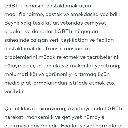
LGBTİ+ icmasını dəstəkləmək üçün
maarifləndirmə, dəstək və əməkdaşlıq vacibdir.
Beynəlxalq təşkilatlar, vətəndaş cəmiyyəti
qrupları və donorlar LGBTİ+ hüquqları
sahəsində çalışan yerli təşkilatları və fəalları
dəstəkləməlidir. Trans icmasının öz
problemlərini müzakirə etmək və təcrübələrini
bölüşmək üçün təhlükəsiz məkanlar yaratmaq,
məlumatlılığı və görünənliyi artırmaq üçün
media platformalarından istifadə etmək çox
vacibdir.
Çətinliklərə baxmayaraq, Azərbaycanda LGBTİ+
hərəkatı möhkəmlik və qətiyyət nümayiş
etdirməyə davam edir. Fəallar sosial normalara