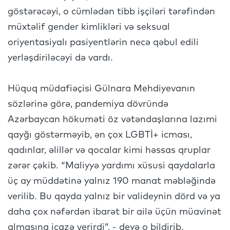
göstərəcəyi, o cümlədən tibb işçiləri tərəfindən
müxtəlif gender kimlikləri və seksual
oriyentasiyalı pasiyentlərin necə qəbul edili
yerləşdiriləcəyi də vardı.
Hüquq müdafiəçisi Gülnara Mehdiyevanın
sözlərinə görə, pandemiya dövründə
Azərbaycan hökuməti öz vətəndaşlarına lazımi
qayğı göstərməyib, ən çox LGBTİ+ icması,
qadınlar, əlillər və qocalar kimi həssas qruplar
zərər çəkib. “Maliyyə yardımı xüsusi qaydalarla
üç ay müddətinə yalnız 190 manat məbləğində
verilib. Bu qayda yalnız bir valideynin dörd və ya
daha çox nəfərdən ibarət bir ailə üçün müavinət
almasına icazə verirdi”, - deyə o bildirib.