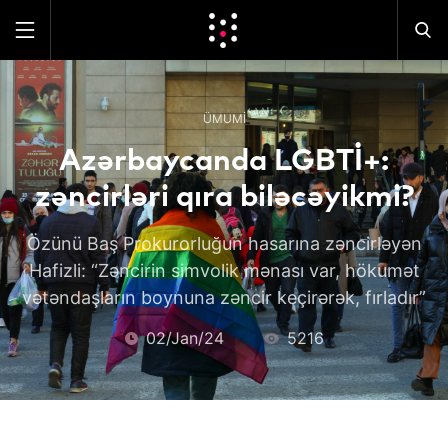
ÜMUMI
Azərbaycanda LGBTİ+:
zəncirləri qıra biləcəyikmi?
Özünü Baş Prokurorluğun hasarına zəncirləyən
Hafizli: “Zəncirin simvolik mənası var, hökumət
vətəndaşların boynuna zəncir keçirərək, fırladır”
02/Jan/24
5216