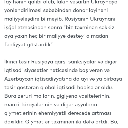
layihənin qalibi olub, lakin vəsaitin Ukraynaya
yönləndirilməsi səbəbindən donor layihəni
maliyyələşdirə bilməyib. Rusiyanın Ukraynanı
işğal etməsindən sonra “biz təxminən səkkiz
aya yaxın heç bir maliyyə dəstəyi olmadan
fəaliyyət göstərdik”.
İkinci təsir Rusiyaya qarşı sanksiyalar və digər
iqtisadi siyasətlər nəticəsində baş verən və
Azərbaycan iqtisadiyyatına dolayı və ya birbaşa
təsir göstərən qlobal iqtisadi hadisələr oldu.
Bura zəruri malların, gigiyena vasitələrinin,
mənzil kirayələrinin və digər əşyaların
qiymətlərinin əhəmiyyətli dərəcədə artması
daxildir. Qiymətlər təxminən iki dəfə artdı. Bu,