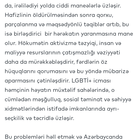
da, irəlilədiyi yolda ciddi maneələrlə üzləşir.
Hafizlinin öldürülməsindən sonra qorxu,
parçalanma və məqsədyönlü təqiblər artıb, bu
isə birləşdirici bir hərəkatın yaranmasına mane
olur. Hökumətin aktivizmə təzyiqi, insan və
maliyyə resurslarının çatışmazlığı vəziyyəti
daha da mürəkkəbləşdirir, fərdlərin öz
hüquqlarını qorumasını və bu yöndə mübarizə
aparmasını çətinləşdirir. LGBTİ+ icması
həmçinin həyatın müxtəlif sahələrində, o
cümlədən məşğulluq, sosial təminat və səhiyyə
xidmətlərindən istifadə imkanlarında ayrı-
seçkilik və təcridlə üzləşir.
Bu problemləri həll etmək və Azərbaycanda