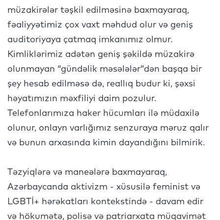
müzakirələr təşkil edilməsinə baxmayaraq,
fəaliyyətimiz çox vaxt məhdud olur və geniş
auditoriyaya çatmaq imkanımız olmur.
Kimliklərimiz adətən geniş şəkildə müzakirə
olunmayan “gündəlik məsələlər”dən başqa bir
şey hesab edilməsə də, reallıq budur ki, şəxsi
həyatımızın məxfiliyi daim pozulur.
Telefonlarımıza haker hücumları ilə müdaxilə
olunur, onlayn varlığımız senzuraya məruz qalır
və bunun arxasında kimin dayandığını bilmirik.
Təzyiqlərə və maneələrə baxmayaraq,
Azərbaycanda aktivizm - xüsusilə feminist və
LGBTİ+ hərəkatları kontekstində - davam edir
və hökumətə, polisə və patriarxata müqavimət