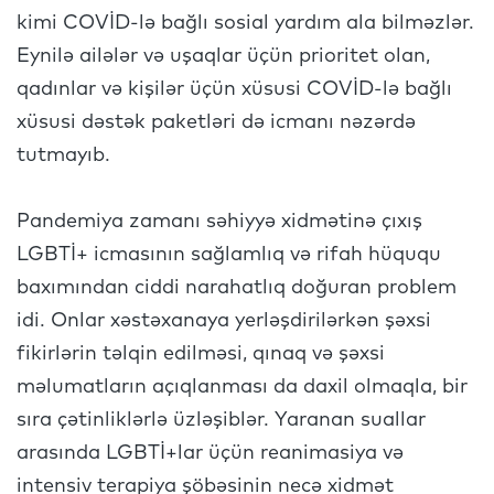
kimi COVİD-lə bağlı sosial yardım ala bilməzlər.
Eynilə ailələr və uşaqlar üçün prioritet olan,
qadınlar və kişilər üçün xüsusi COVİD-lə bağlı
xüsusi dəstək paketləri də icmanı nəzərdə
tutmayıb.
Pandemiya zamanı səhiyyə xidmətinə çıxış
LGBTİ+ icmasının sağlamlıq və rifah hüququ
baxımından ciddi narahatlıq doğuran problem
idi. Onlar xəstəxanaya yerləşdirilərkən şəxsi
fikirlərin təlqin edilməsi, qınaq və şəxsi
məlumatların açıqlanması da daxil olmaqla, bir
sıra çətinliklərlə üzləşiblər. Yaranan suallar
arasında LGBTİ+lar üçün reanimasiya və
intensiv terapiya şöbəsinin necə xidmət