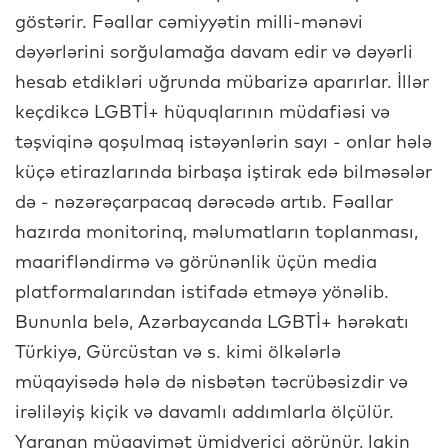
göstərir. Fəallar cəmiyyətin milli-mənəvi
dəyərlərini sorğulamağa davam edir və dəyərli
hesab etdikləri uğrunda mübarizə aparırlar. İllər
keçdikcə LGBTİ+ hüquqlarının müdafiəsi və
təşviqinə qoşulmaq istəyənlərin sayı - onlar hələ
küçə etirazlarında birbaşa iştirak edə bilməsələr
də - nəzərəçarpacaq dərəcədə artıb. Fəallar
hazırda monitorinq, məlumatların toplanması,
maarifləndirmə və görünənlik üçün media
platformalarından istifadə etməyə yönəlib.
Bununla belə, Azərbaycanda LGBTİ+ hərəkatı
Türkiyə, Gürcüstan və s. kimi ölkələrlə
müqayisədə hələ də nisbətən təcrübəsizdir və
irəliləyiş kiçik və davamlı addımlarla ölçülür.
Yaranan müqavimət ümidverici görünür, lakin