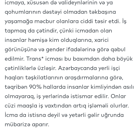
icmaya, xüsusən də valideynlərinin və ya
qohumlarının dəstəyi olmadan təkbaşına
yaşamağa məcbur olanlara ciddi təsir etdi. İş
tapmaq da çətindir, çünki icmadan olan
insanlar həmişə kim olduqlarına, xarici
görünüşünə və gender ifadələrinə görə qəbul
edilmir. Trans* icması bu baxımdan daha böyük
çətinliklərlə üzləşir. Azərbaycanda yerli işçi
haqları təşkilatlarının araşdırmalarına görə,
təqribən 90% hallarda insanlar kimliyindən asılı
olmayaraq, iş yerlərində istismar edilir. Onlar
cüzi maaşla iş vaxtından artıq işləməli olurlar.
İcma da istisna deyil və yetərli gəlir uğrunda
mübarizə aparır.