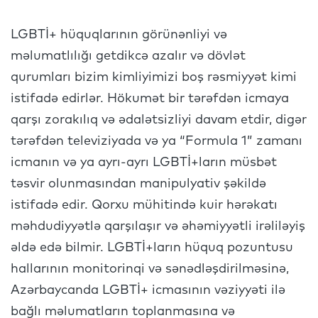
LGBTİ+ hüquqlarının görünənliyi və
məlumatlılığı getdikcə azalır və dövlət
qurumları bizim kimliyimizi boş rəsmiyyət kimi
istifadə edirlər. Hökumət bir tərəfdən icmaya
qarşı zorakılıq və ədalətsizliyi davam etdir, digər
tərəfdən televiziyada və ya “Formula 1” zamanı
icmanın və ya ayrı-ayrı LGBTİ+ların müsbət
təsvir olunmasından manipulyativ şəkildə
istifadə edir. Qorxu mühitində kuir hərəkatı
məhdudiyyətlə qarşılaşır və əhəmiyyətli irəliləyiş
əldə edə bilmir. LGBTİ+ların hüquq pozuntusu
hallarının monitorinqi və sənədləşdirilməsinə,
Azərbaycanda LGBTİ+ icmasının vəziyyəti ilə
bağlı məlumatların toplanmasına və