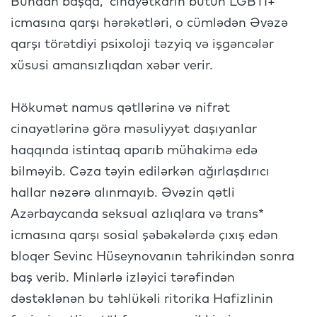
Bundan başqa, cinayətkarın bütün LGBTİ+
icmasına qarşı hərəkətləri, o cümlədən Əvəzə
qarşı törətdiyi psixoloji təzyiq və işgəncələr
xüsusi amansızlıqdan xəbər verir.
Hökumət namus qətllərinə və nifrət
cinayətlərinə görə məsuliyyət daşıyanlar
haqqında istintaq aparıb mühakimə edə
bilməyib. Cəza təyin edilərkən ağırlaşdırıcı
hallar nəzərə alınmayıb. Əvəzin qətli
Azərbaycanda seksual azlıqlara və trans*
icmasına qarşı sosial şəbəkələrdə çıxış edən
bloqer Sevinc Hüseynovanın təhrikindən sonra
baş verib. Minlərlə izləyici tərəfindən
dəstəklənən bu təhlükəli ritorika Hafizlinin