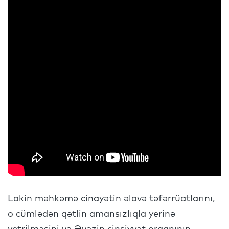
Lakin məhkəmə cinayətin əlavə təfərrüatlarını,
o cümlədən qətlin amansızlıqla yerinə