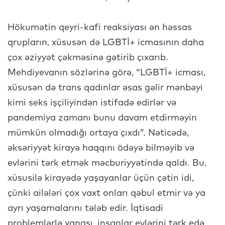
Hökumətin qeyri-kafi reaksiyası ən həssas
qrupların, xüsusən də LGBTİ+ icmasının daha
çox əziyyət çəkməsinə gətirib çıxarıb.
Mehdiyevanın sözlərinə görə, “LGBTİ+ icması,
xüsusən də trans qadınlar əsas gəlir mənbəyi
kimi seks işçiliyindən istifadə edirlər və
pandemiya zamanı bunu davam etdirməyin
mümkün olmadığı ortaya çıxdı”. Nəticədə,
əksəriyyət kirayə haqqını ödəyə bilməyib və
evlərini tərk etmək məcburiyyətində qaldı. Bu,
xüsusilə kirayədə yaşayanlar üçün çətin idi,
çünki ailələri çox vaxt onları qəbul etmir və ya
ayrı yaşamalarını tələb edir. İqtisadi
problemlərlə yanaşı, insanlar evlərini tərk edə,