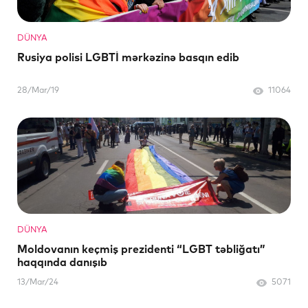
DÜNYA
Rusiya polisi LGBTİ mərkəzinə basqın edib
28/Mar/19
11064
DÜNYA
Moldovanın keçmiş prezidenti “LGBT təbliğatı”
haqqında danışıb
13/Mar/24
5071