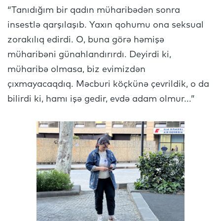
“Tanıdığım bir qadın müharibədən sonra
insestlə qarşılaşıb. Yaxın qohumu ona seksual
zorakılıq edirdi. O, buna görə həmişə
müharibəni günahlandırırdı. Deyirdi ki,
müharibə olmasa, biz evimizdən
çıxmayacaqdıq. Məcburi köçkünə çevrildik, o da
bilirdi ki, hamı işə gedir, evdə adam olmur...”