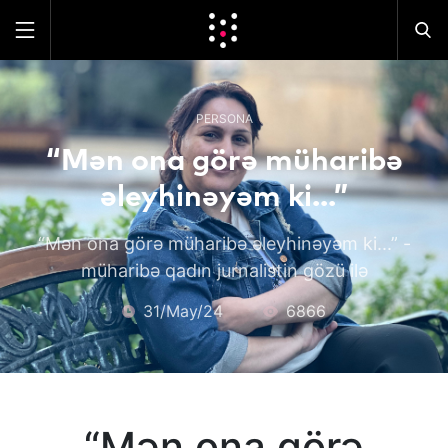
PERSONA
“Mən ona görə müharibə
əleyhinəyəm ki...”
“Mən ona görə müharibə əleyhinəyəm ki...” -
müharibə qadın jurnalistin gözü ilə
31/May/24
6866
“Mən ona görə