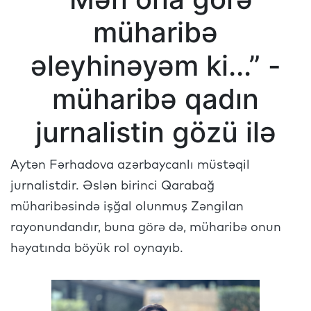
müharibə
əleyhinəyəm ki...” -
müharibə qadın
jurnalistin gözü ilə
Aytən Fərhadova azərbaycanlı müstəqil
jurnalistdir. Əslən birinci Qarabağ
müharibəsində işğal olunmuş Zəngilan
rayonundandır, buna görə də, müharibə onun
həyatında böyük rol oynayıb.