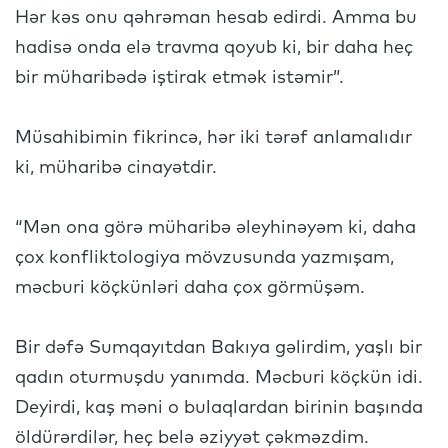
Hər kəs onu qəhrəman hesab edirdi. Amma bu
hadisə onda elə travma qoyub ki, bir daha heç
bir müharibədə iştirak etmək istəmir”.
Müsahibimin fikrincə, hər iki tərəf anlamalıdır
ki, müharibə cinayətdir.
“Mən ona görə müharibə əleyhinəyəm ki, daha
çox konfliktologiya mövzusunda yazmışam,
məcburi köçkünləri daha çox görmüşəm.
Bir dəfə Sumqayıtdan Bakıya gəlirdim, yaşlı bir
qadın oturmuşdu yanımda. Məcburi köçkün idi.
Deyirdi, kaş məni o bulaqlardan birinin başında
öldürərdilər, heç belə əziyyət çəkməzdim.