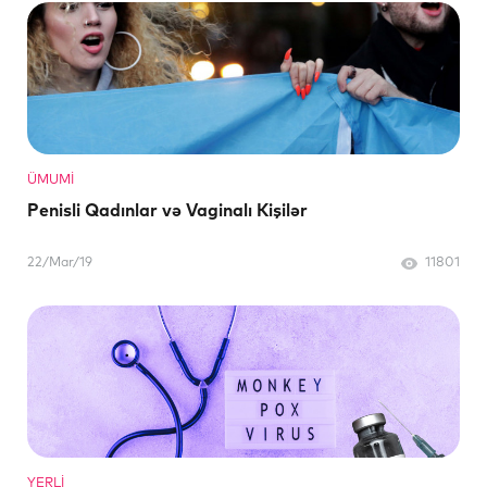
ÜMUMI
Penisli Qadınlar və Vaginalı Kişilər
22/Mar/19
11801
YERLI