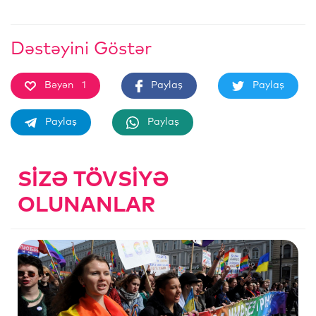
Dəstəyini Göstər
Bəyən
1
Paylaş
Paylaş
Paylaş
Paylaş
SIZƏ TÖVSIYƏ
OLUNANLAR