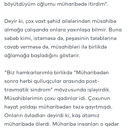
böyütdüyüm oğlumu müharibədə itirdim”.
Deyir ki, çox vaxt şəhid ailələrindən müsahibə
almağa çalışanda onlara yaxınlaşa bilmir. Buna
səbəb kimi, istəməsə də, peşəsinin tələblərinə
cavab verməsə də, müsahibləri ilə birlikdə
ağlamağa başladığını göstərir.
"Biz həmkarlarımla birlikdə “Müharibədən
sonra hərbi qulluqçular arasında post-
travmatik sindrom” mövzusunda işləyirdik.
Müsahiblərimin çoxu qadınlar idi. Çoxunun
həyat yoldaşı müharibədən təzə qayıtmışdı.
Onların övladları deyirdi ki, kaş atamız
müharibədə ölərdi. Müharibə insanları o qədər