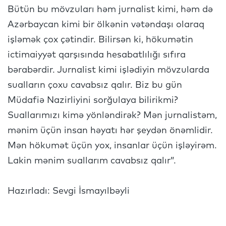
Bütün bu mövzuları həm jurnalist kimi, həm də
Azərbaycan kimi bir ölkənin vətəndaşı olaraq
işləmək çox çətindir. Bilirsən ki, hökumətin
ictimaiyyət qarşısında hesabatlılığı sıfıra
bərabərdir. Jurnalist kimi işlədiyin mövzularda
sualların çoxu cavabsız qalır. Biz bu gün
Müdafiə Nazirliyini sorğulaya bilirikmi?
Suallarımızı kimə yönləndirək? Mən jurnalistəm,
mənim üçün insan həyatı hər şeydən önəmlidir.
Mən hökumət üçün yox, insanlar üçün işləyirəm.
Lakin mənim suallarım cavabsız qalır”.
Hazırladı: Sevgi İsmayılbəyli