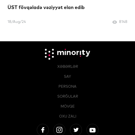
ÜST fövqəladə vəziyyət elan edib
18/Aug/24
8148
XƏBƏRLƏR
SAY
PERSONA
SORĞULAR
MÖVQE
OXU ZALI