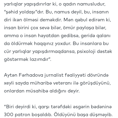
yarlıqlar yapışdırırlar ki, o qadın namusludur,
“şəhid yoldaşı”dır. Bu, namus deyil, bu, insanın
diri ikən ölməsi deməkdir. Mən qəbul edirəm ki,
insan birini çox sevə bilər, ömür paylaşa bilər,
amma o insan həyatdan gedibsə, geridə qalanı
da öldürmək haqqınız yoxdur. Bu insanlara bu
cür yarlıqlar yapışdırmaqdansa, psixoloji dəstək
göstərmək lazımdır”.
Aytən Fərhadova jurnalist fəaliyyəti dövründə
xeyli sayda müharibə veteranı ilə görüşdüyünü,
onlardan müsahibə aldığını deyir.
“Biri deyirdi ki, qarşı tərəfdəki əsgərin bədəninə
300 patron boşaldıb. Öldüyünü başa düşməyib.