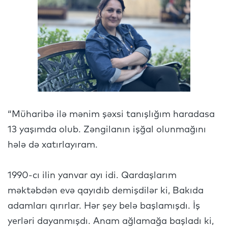
“Müharibə ilə mənim şəxsi tanışlığım haradasa
13 yaşımda olub. Zəngilanın işğal olunmağını
hələ də xatırlayıram.
1990-cı ilin yanvar ayı idi. Qardaşlarım
məktəbdən evə qayıdıb demişdilər ki, Bakıda
adamları qırırlar. Hər şey belə başlamışdı. İş
yerləri dayanmışdı. Anam ağlamağa başladı ki,