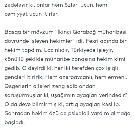
zədələyir ki, onlar həm özləri üçün, həm
cəmiyyət üçün itirlər.
Başqa bir mövzum “İkinci Qarabağ müharibəsi
dövründə işləyən həkimlər” idi. Fəxri adında bir
həkim tapdım. Laçınlıdır, Türkiyədə işləyir,
könüllü şəkildə müharibə zonasına həkim kimi
gedib. O deyirdi ki, hər iki tərəfdən çox işıqlı
gəncləri itiririk. Həm azərbaycanlı, həm erməni.
Əsgərlərin ailələri zəng edib ondan
soruşurmuşlar ki, uşağımın ayaqları yerindədir?
O da deyə bilmirmiş ki, artıq ayaqları kəsilib.
Sonradan həkim özü də psixoloji yardım almağa
başladı.