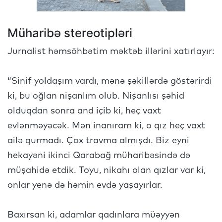
Müharibə stereotipləri
Jurnalist həmsöhbətim məktəb illərini xatırlayır:
“Sinif yoldaşım vardı, mənə şəkillərdə göstərirdi
ki, bu oğlan nişanlım olub. Nişanlısı şəhid
olduqdan sonra and içib ki, heç vaxt
evlənməyəcək. Mən inanıram ki, o qız heç vaxt
ailə qurmadı. Çox travma almışdı. Biz eyni
hekayəni ikinci Qarabağ müharibəsində də
müşahidə etdik. Toyu, nikahı olan qızlar var ki,
onlar yenə də həmin evdə yaşayırlar.
Baxırsan ki, adamlar qadınlara müəyyən