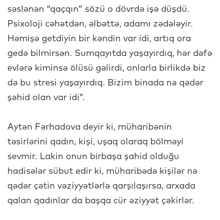
səslənən “qaçqın” sözü o dövrdə işə düşdü.
Psixoloji cəhətdən, əlbəttə, adamı zədələyir.
Həmişə getdiyin bir kəndin var idi, artıq ora
gedə bilmirsən. Sumqayıtda yaşayırdıq, hər dəfə
evlərə kiminsə ölüsü gəlirdi, onlarla birlikdə biz
də bu stresi yaşayırdıq. Bizim binada nə qədər
şəhid olan var idi”.
Aytən Fərhadova deyir ki, müharibənin
təsirlərini qadın, kişi, uşaq olaraq bölməyi
sevmir. Lakin onun birbaşa şahid olduğu
hadisələr sübut edir ki, müharibədə kişilər nə
qədər çətin vəziyyətlərlə qarşılaşırsa, arxada
qalan qadınlar da başqa cür əziyyət çəkirlər.