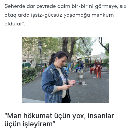
Şəhərdə dar çevrədə daim bir-birini görməyə, sıx
otaqlarda işsiz-gücsüz yaşamağa məhkum
oldular”.
“Mən hökumət üçün yox, insanlar
üçün işləyirəm”