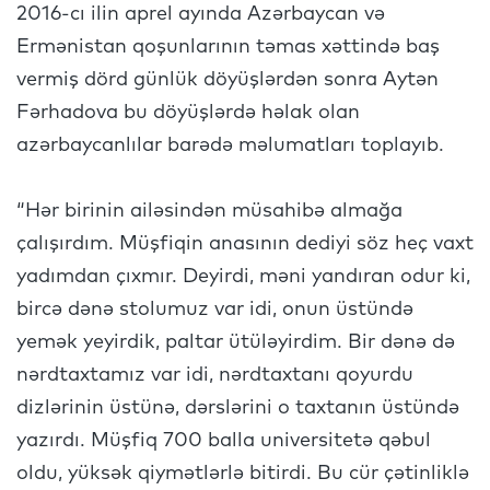
2016-cı ilin aprel ayında Azərbaycan və
Ermənistan qoşunlarının təmas xəttində baş
vermiş dörd günlük döyüşlərdən sonra Aytən
Fərhadova bu döyüşlərdə həlak olan
azərbaycanlılar barədə məlumatları toplayıb.
“Hər birinin ailəsindən müsahibə almağa
çalışırdım. Müşfiqin anasının dediyi söz heç vaxt
yadımdan çıxmır. Deyirdi, məni yandıran odur ki,
bircə dənə stolumuz var idi, onun üstündə
yemək yeyirdik, paltar ütüləyirdim. Bir dənə də
nərdtaxtamız var idi, nərdtaxtanı qoyurdu
dizlərinin üstünə, dərslərini o taxtanın üstündə
yazırdı. Müşfiq 700 balla universitetə qəbul
oldu, yüksək qiymətlərlə bitirdi. Bu cür çətinliklə