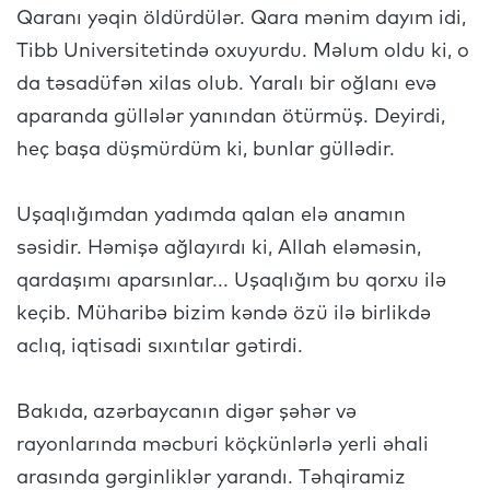
Qaranı yəqin öldürdülər. Qara mənim dayım idi,
Tibb Universitetində oxuyurdu. Məlum oldu ki, o
da təsadüfən xilas olub. Yaralı bir oğlanı evə
aparanda güllələr yanından ötürmüş. Deyirdi,
heç başa düşmürdüm ki, bunlar güllədir.
Uşaqlığımdan yadımda qalan elə anamın
səsidir. Həmişə ağlayırdı ki, Allah eləməsin,
qardaşımı aparsınlar... Uşaqlığım bu qorxu ilə
keçib. Müharibə bizim kəndə özü ilə birlikdə
aclıq, iqtisadi sıxıntılar gətirdi.
Bakıda, azərbaycanın digər şəhər və
rayonlarında məcburi köçkünlərlə yerli əhali
arasında gərginliklər yarandı. Təhqiramiz