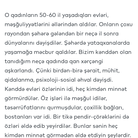
O qadınların 50-60 il yaşadıqları evləri,
məşğuliyyətlərini əllərindən aldılar. Onların çoxu
rayondan şəhərə gələndən bir neçə il sonra
dünyalarını dəyişdilər. Şəhərdə yataqxanalarda
yaşamağa məcbur qaldılar. Bizim kənddən olan
tanıdığım neçə qadında qan xərçəngi
aşkarlandı. Çünki birdən-birə şərait, mühit,
qidalanma, psixoloji-sosial əhval dəyişdi.
Kənddə evləri özlərinin idi, heç kimdən minnət
görmürdülər. Öz işləri ilə məşğul idilər,
təsərrüfatlarını qurmuşdular, çoxillik bağları,
bostanları var idi. Bir tikə pendir-çörəklərini də
özləri əldə edib yeyirdilər. Bunlar sənin heç
kimdən minnət görmədən əldə etdiyin şeylərdir.