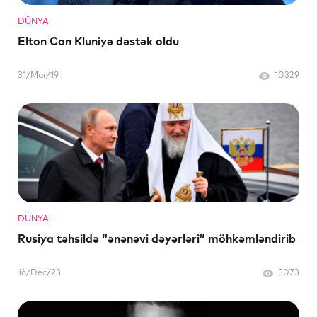
DÜNYA
Elton Con Kluniyə dəstək oldu
31/Mar/19
10329
DÜNYA
Rusiya təhsildə “ənənəvi dəyərləri” möhkəmləndirib
16/Dec/23
5073