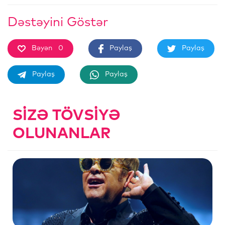
Dəstəyini Göstər
Bəyən
0
Paylaş
Paylaş
Paylaş
Paylaş
SIZƏ TÖVSIYƏ
OLUNANLAR