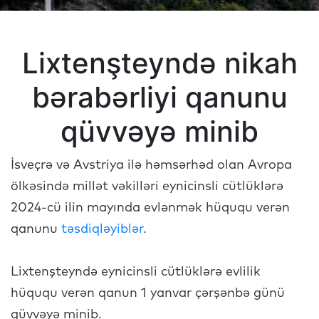
Lixtenşteyndə nikah
bərabərliyi qanunu
qüvvəyə minib
İsveçrə və Avstriya ilə həmsərhəd olan Avropa
ölkəsində millət vəkilləri eynicinsli cütlüklərə
2024-cü ilin mayında evlənmək hüququ verən
qanunu
təsdiqləyiblər
.
Lixtenşteyndə eynicinsli cütlüklərə evlilik
hüququ verən qanun 1 yanvar çərşənbə günü
qüvvəyə minib.