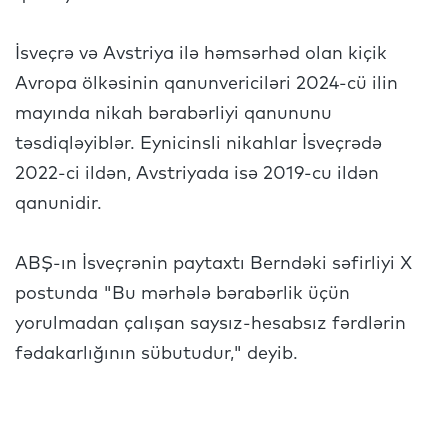
İsveçrə və Avstriya ilə həmsərhəd olan kiçik
Avropa ölkəsinin qanunvericiləri 2024-cü ilin
mayında nikah bərabərliyi qanununu
təsdiqləyiblər. Eynicinsli nikahlar İsveçrədə
2022-ci ildən, Avstriyada isə 2019-cu ildən
qanunidir.
ABŞ-ın İsveçrənin paytaxtı Berndəki səfirliyi X
postunda "Bu mərhələ bərabərlik üçün
yorulmadan çalışan saysız-hesabsız fərdlərin
fədakarlığının sübutudur," deyib.