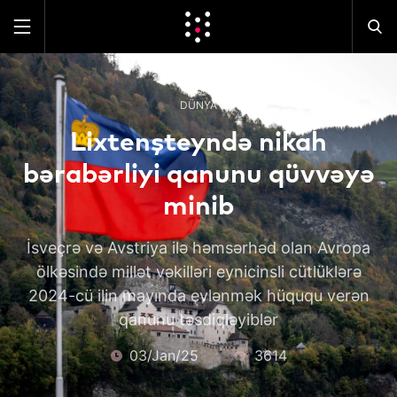
DÜNYA
Lixtenşteyndə nikah
bərabərliyi qanunu qüvvəyə
minib
İsveçrə və Avstriya ilə həmsərhəd olan Avropa
ölkəsində millət vəkilləri eynicinsli cütlüklərə
2024-cü ilin mayında evlənmək hüququ verən
qanunu təsdiqləyiblər
03/Jan/25
3614