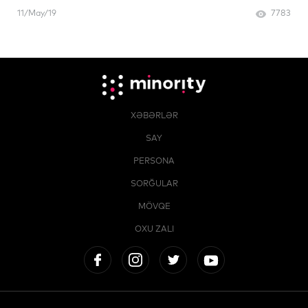
11/May/19
7783
XƏBƏRLƏR
SAY
PERSONA
SORĞULAR
MÖVQE
OXU ZALI