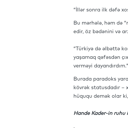
“İllər sonra ilk dəfə 
Bu mərhələ, həm də “rə
edir, öz bədənini və ar
“Türkiyə də əlbəttə k
yaşamaq qəfəsdən çıxa
verməyi dayandırdım.
Burada paradoks yaran
kövrək statusdadır – x
hüququ demək olar ki,
Hande Kader-in ruhu il