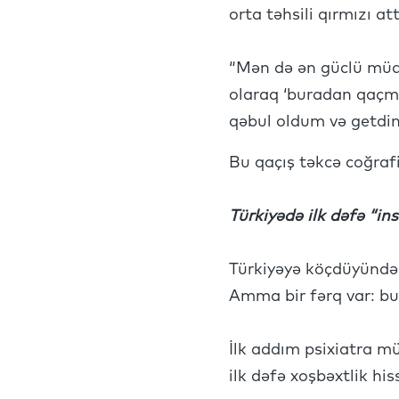
orta təhsili qırmızı at
“Mən də ən güclü müd
olaraq ‘buradan qaçma
qəbul oldum və getdim
Bu qaçış təkcə coğrafi
Türkiyədə ilk dəfə “i
Türkiyəyə köçdüyündə o
Amma bir fərq var: bu
İlk addım psixiatra mü
ilk dəfə xoşbəxtlik hiss