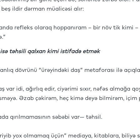
 beş ildir dərman müalicəsi alır:
şanda refleks olaraq hoppanıram – bir növ tik kimi 
ə.”
sə təhsili qalxan kimi istifadə etmək
nlıq dövrünü “ürəyindəki daş” metaforası ilə açıqla
ş var idi, ağırlıq edir, ciyərimi sıxır, nəfəs almağa
sməyə. Əzab çəkirəm, heç kimə deyə bilmirəm, içim p
a qırılmamasının səbəbi var— təhsil.
əriyib yox olmamaq üçün” mediaya, kitablara, biliyə s