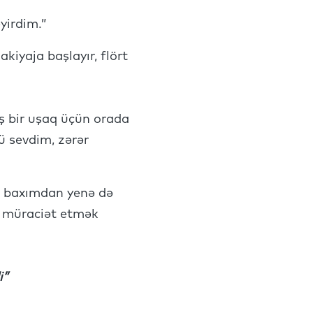
yirdim.”
kiyaja başlayır, flört
ş bir uşaq üçün orada
ü sevdim, zərər
qi baxımdan yenə də
də müraciət etmək
i”