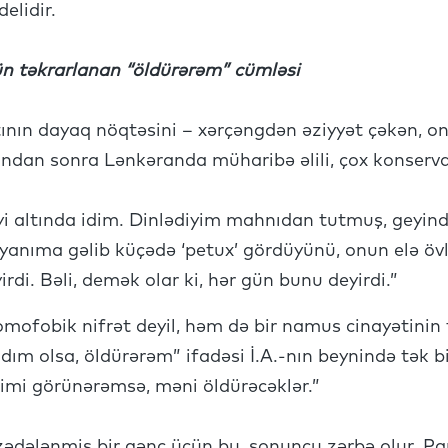
elidir.
gün təkrarlanan “öldürərəm” cümləsi
atının dayaq nöqtəsini – xərçəngdən əziyyət çəkən, o
Bundan sonra Lənkəranda müharibə əlili, çox konservati
iyi altında idim. Dinlədiyim mahnıdan tutmuş, geyind
 yanıma gəlib küçədə ‘petux’ gördüyünü, onun elə övl
rdi. Bəli, demək olar ki, hər gün bunu deyirdi.”
ofobik nifrət deyil, həm də bir namus cinayətinin te
dım olsa, öldürərəm” ifadəsi İ.A.-nın beynində tək bir
mi görünərəmsə, məni öldürəcəklər.”
 zədələnmiş bir gənc üçün bu, sonuncu zərbə olur. Pan