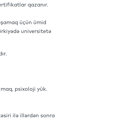
ertifikatlar qazanır.
yaşamaq üçün ümid
rkiyədə universitetə
ır.
maq, psixoloji yük.
siri ilə illərdən sonra