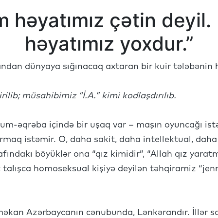
m həyatımız çətin deyil.
həyatımız yoxdur.”
ndan dünyaya sığınacaq axtaran bir kuir tələbənin 
rilib; müsahibimiz “İ.A.” kimi kodlaşdırılıb.
um-əqrəba içində bir uşaq var – maşın oyuncağı ist
maq istəmir. O, daha sakit, daha intellektual, daha 
fındakı böyüklər ona “qız kimidir”, “Allah qız yarat
; talışca homoseksual kişiyə deyilən təhqiramiz “jen
əkan Azərbaycanın cənubunda, Lənkərandır. İllər so