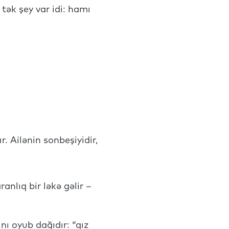
tək şey var idi: hamı
r. Ailənin sonbeşiyidir,
nlıq bir ləkə gəlir –
nı oyub dağıdır: “qız