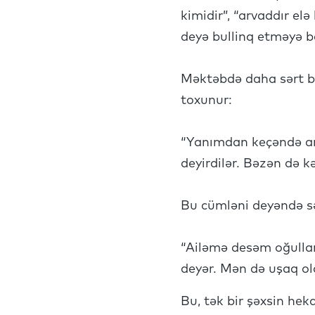
kimidir”, “arvaddır elə
deyə bullinq etməyə baş
Məktəbdə daha sərt bir
toxunur:
“Yanımdan keçəndə arxa
deyirdilər. Bəzən də k
Bu cümləni deyəndə səs
“Ailəmə desəm oğulları
deyər. Mən də uşaq ol
Bu, tək bir şəxsin hek