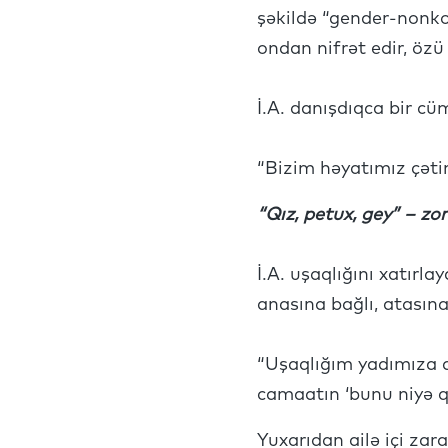
şəkildə “gender-nonko
ondan nifrət edir, öz
İ.A. danışdıqca bir cü
“Bizim həyatımız çətin
“Qız, petux, gey” – zorb
İ.A. uşaqlığını xatırla
anasına bağlı, atasın
“Uşaqlığım yadımıza dü
camaatın ‘bunu niyə q
Yuxarıdan ailə içi zar