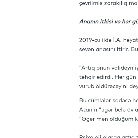
çevrilmiş zorakılıq mod
Ananın itkisi və hər 
2019-cu ildə İ.A. həy
sevən anasını itirir. 
“Artıq onun valideynl
təhqir edirdi. Hər gün
vurub öldürəcəyini deyi
Bu cümlələr sadəcə hom
Atanın “əgər belə övla
“Əgər mən olduğum ki
Psixoloji olaraq artıq