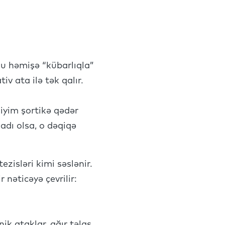
nu həmişə “kübarlıqla”
v ata ilə tək qalır.
iyim şortikə qədər
adı olsa, o dəqiqə
zisləri kimi səslənir.
 nəticəyə çevrilir:
ik ataklar, ağır təlaş,