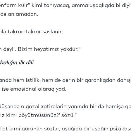
nform kuir” kimi tanıyacaq, amma uşaqlıqda bildiyi 
ü də anlamadan.
mlə təkrar-təkrar səslənir:
 deyil. Bizim həyatımız yoxdur.”
alığın ilk dili
yanda həm istilik, həm də dərin bir qaranlıqdan danışı
a isə emosional olaraq yad.
şəndə o gözəl xatirələrin yanında bir də həmişə qara
ız kimi böyütmüsünüz?’ sözü.”
afat kimi görünən sözlər, aşağıda bir uşağın psixikası