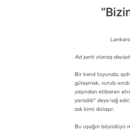
“Bizi
Lənkəra
Ad şərti olaraq dəyişdi
Bir kənd toyunda, qoh
güləşmək, vurub-sındır
yaşından etibarən ətra
yaradıb” deyə lağ edir
adı kimi dolaşır.
Bu uşağın böyüdüyü m