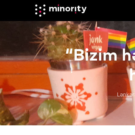
“Bizim h
Lənkər