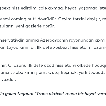
xoşbəxt hiss edirdim, çölə çıxmaq, həyatı yaşamaq istə
smi coming out” dövrüdür. Geyim tərzini dəyişir, ma
zularını yeni gözlərlə görür.
onservativdir, amma Azərbaycanın rayonundan çıxmı
n toyuq kimi idi. İlk dəfə xoşbəxt hiss etdim, özüm
”
ır. O, özünü ilk dəfə azad hiss etdiyi ölkədə hüqu
arici tələbə kimi işləmək, staj keçmək, yerli təqaü
 yoxdur.
ə gələn təqaüd: “Trans aktivist mənə bir həyat verd