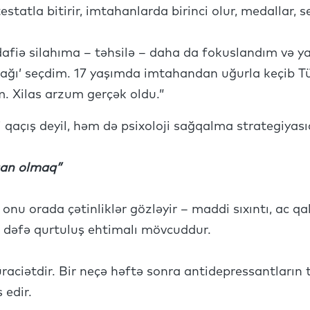
testatla bitirir, imtahanlarda birinci olur, medallar, s
afiə silahıma – təhsilə – daha da fokuslandım və 
ğı’ seçdim. 17 yaşımda imtahandan uğurla keçib Tü
. Xilas arzum gerçək oldu.”
 qaçış deyil, həm də psixoloji sağqalma strategiyasıd
nsan olmaq”
nu orada çətinliklər gözləyir – maddi sıxıntı, ac qal
 dəfə qurtuluş ehtimalı mövcuddur.
raciətdir. Bir neçə həftə sonra antidepressantların tə
 edir.