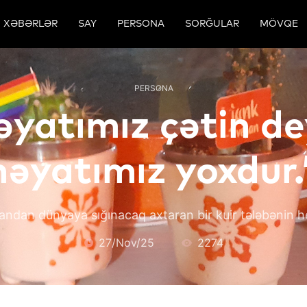
XƏBƏRLƏR
SAY
PERSONA
SORĞULAR
MÖVQE
PERSONA
əyatımız çətin dey
həyatımız yoxdur.
andan dünyaya sığınacaq axtaran bir kuir tələbənin h
27/Nov/25
2274