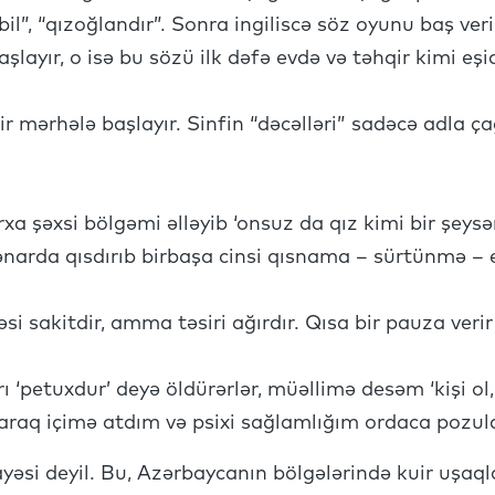
 bil”, “qızoğlandır”. Sonra ingiliscə söz oyunu baş ver
layır, o isə bu sözü ilk dəfə evdə və təhqir kimi eşid
 mərhələ başlayır. Sinfin “dəcəlləri” sadəcə adla ç
 şəxsi bölgəmi əlləyib ‘onsuz da qız kimi bir şeysə
ənarda qısdırıb birbaşa cinsi qısnama – sürtünmə – e
i sakitdir, amma təsiri ağırdır. Qısa bir pauza veri
 ‘petuxdur’ deyə öldürərlər, müəllimə desəm ‘kişi ol,
araq içimə atdım və psixi sağlamlığım ordaca pozul
ayəsi deyil. Bu, Azərbaycanın bölgələrində kuir uşa