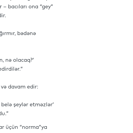
ir – bacıları ona “gey”
ir.
ağırmır, bədənə
n, nə olacaq?’
dirdilər.”
r və davam edir:
 belə şeylər etməzlər’
du.”
qlar üçün “norma”ya