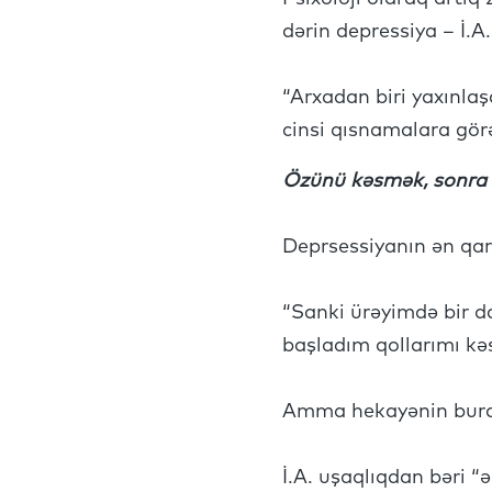
dərin depressiya – İ.A.
“Arxadan biri yaxınla
cinsi qısnamalara gör
Özünü kəsmək, sonra i
Deprsessiyanın ən qara
“Sanki ürəyimdə bir da
başladım qollarımı kə
Amma hekayənin burad
İ.A. uşaqlıqdan bəri “