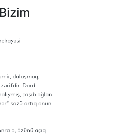
 Bizim
hekayəsi
əmir, dalaşmaq,
zərifdir. Dörd
malıymış, çaşıb oğlan
nər” sözü artıq onun
nra o, özünü açıq