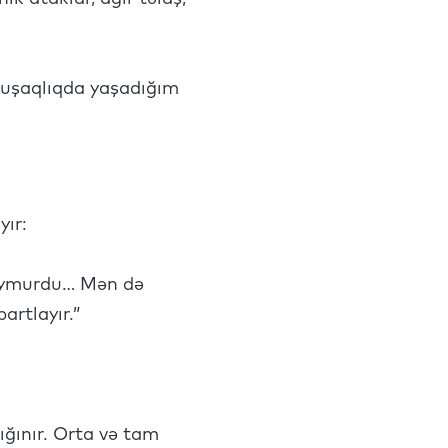
– uşaqlıqda yaşadığım
yır:
 qoymurdu… Mən də
artlayır.”
ığınır. Orta və tam