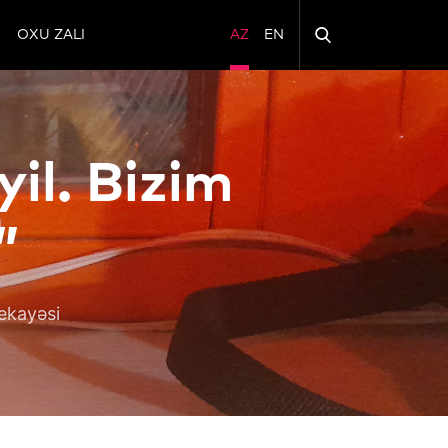
OXU ZALI
AZ
EN
il. Bizim
”
ekayəsi