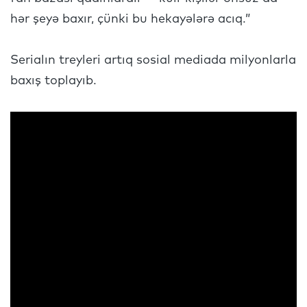
hər şeyə baxır, çünki bu hekayələrə acıq.”
Serialın treyleri artıq sosial mediada milyonlarla
baxış toplayıb.