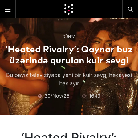
DÜNYA
‘Heated Rivalry’: Qaynar buz
üzərində qurulan kuir sevgi
Bu payız televiziyada yeni bir kuir sevgi hekayəsi
başlayır
30/Nov/25
1643
‘Heated Rivalry’: