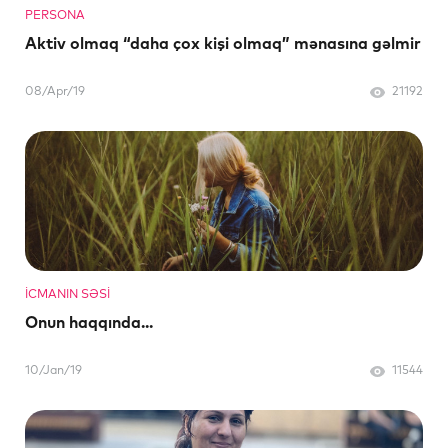
PERSONA
Aktiv olmaq “daha çox kişi olmaq” mənasına gəlmir
08/Apr/19
21192
İCMANIN SƏSI
Onun haqqında...
10/Jan/19
11544