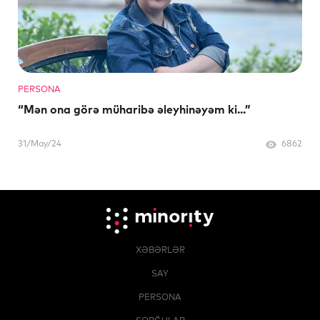
PERSONA
“Mən ona görə müharibə əleyhinəyəm ki...”
31/May/24
6862
XƏBƏRLƏR
SAY
PERSONA