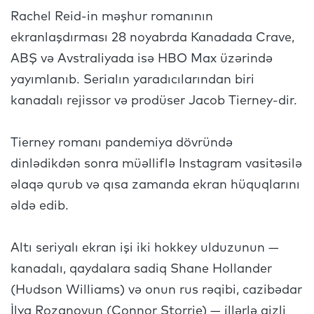
Rachel Reid-in məşhur romanının
ekranlaşdırması 28 noyabrda Kanadada Crave,
ABŞ və Avstraliyada isə HBO Max üzərində
yayımlanıb. Serialın yaradıcılarından biri
kanadalı rejissor və prodüser Jacob Tierney-dir.
Tierney romanı pandemiya dövründə
dinlədikdən sonra müəlliflə Instagram vasitəsilə
əlaqə qurub və qısa zamanda ekran hüquqlarını
əldə edib.
Altı seriyalı ekran işi iki hokkey ulduzunun —
kanadalı, qaydalara sadiq Shane Hollander
(Hudson Williams) və onun rus rəqibi, cazibədar
İlya Rozanovun (Connor Storrie) — illərlə gizli