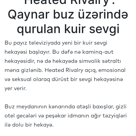
Qaynar buz üzərində
qurulan kuir sevgi
Bu payız televiziyada yeni bir kuir sevgi
hekayəsi başlayır. Bu dəfə nə kaminq-aut
hekayəsidir, nə də hekayədə simvolik sətraltı
məna gizlənib. Heated Rivalry açıq, emosional
və seksual olaraq dürüst bir sevgi hekayəsinə
yer verir.
Buz meydanının kənarında atəşli baxışlar, gizli
otel gecələri və peşəkar idmanın ağır təzyiqləri
ilə dolu bir hekayə.