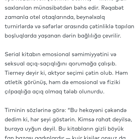
saxlanılan münasibətdən bəhs edir. Rəqabət
zamanla otel otaqlarında, beynəlxalq
turnirlərdə və səfərlər arasında çətinliklə tapılan
boşluqlarda yaşanan dərin bağlılığa çevrilir.
Serial kitabın emosional səmimiyyətini və
seksual açıq-saçıqlığını qorumağa çalışıb.
Tierney deyir ki, aktyor seçimi çətin olub. Həm
atletik görünüş, həm də emosional və fiziki
çılpaqlığa açıq olmaq tələb olunurdu.
Tirninin sözlərinə görə: “Bu hekayəni çəkəndə
dedim ki, hər şeyi göstərin. Kimsə rahat deyilsə,
buraya uyğun deyil. Bu kitabların gizli böyük
fan bazası qadınlardır — kuir kişilər onsuz da