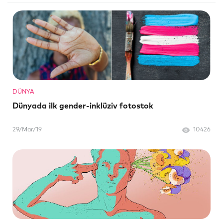
DÜNYA
Dünyada ilk gender-inklüziv fotostok
29/Mar/19
10426