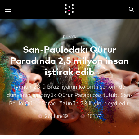
DÜNYA
San-Paulodakı Qürur
Paradında 2,5 milyon insan
iştirak edib
İyunun 23-ü Braziliyanın koloritli şəhərində
dünyanın ən böyük Qürur Paradı baş tutub. San-
Paulo Qürur Paradı özünün 23 illiyini qeyd edir.
26/Jun/19
10137