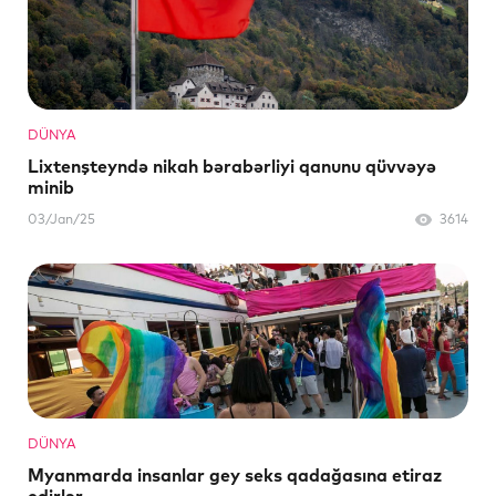
DÜNYA
Lixtenşteyndə nikah bərabərliyi qanunu qüvvəyə
minib
03/Jan/25
3614
DÜNYA
Myanmarda insanlar gey seks qadağasına etiraz