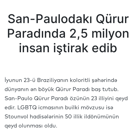
San-Paulodakı Qürur
Paradında 2,5 milyon
insan iştirak edib
İyunun 23-ü Braziliyanın koloritli şəhərində
dünyanın ən böyük Qürur Paradı baş tutub.
San-Paulo Qürur Paradı özünün 23 illiyini qeyd
edir. LGBTQ icmasının builki mövzusu isə
Stounvol hadisələrinin 50 illik ildönümünün
qeyd olunması oldu.