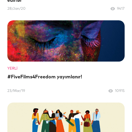
edirlər
28/Jan/20
9417
YERLI
#FiveFilms4Freedom yayımlanır!
23/Mar/19
10915