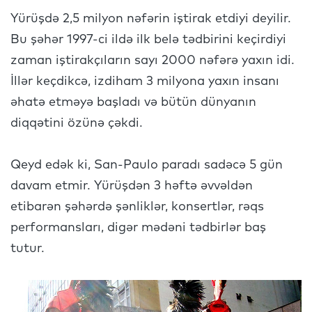
Yürüşdə 2,5 milyon nəfərin iştirak etdiyi deyilir.
Bu şəhər 1997-ci ildə ilk belə tədbirini keçirdiyi
zaman iştirakçıların sayı 2000 nəfərə yaxın idi.
İllər keçdikcə, izdiham 3 milyona yaxın insanı
əhatə etməyə başladı və bütün dünyanın
diqqətini özünə çəkdi.
Qeyd edək ki, San-Paulo paradı sadəcə 5 gün
davam etmir. Yürüşdən 3 həftə əvvəldən
etibarən şəhərdə şənliklər, konsertlər, rəqs
performansları, digər mədəni tədbirlər baş
tutur.