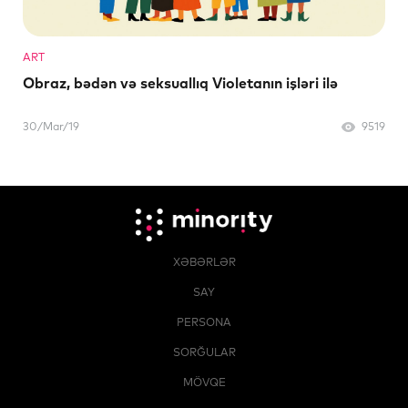
ART
Obraz, bədən və seksuallıq Violetanın işləri ilə
30/Mar/19
9519
XƏBƏRLƏR
SAY
PERSONA
SORĞULAR
MÖVQE