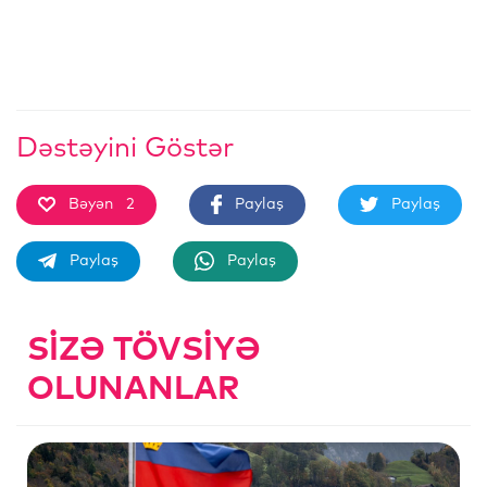
Dəstəyini Göstər
Bəyən
2
Paylaş
Paylaş
Paylaş
Paylaş
SIZƏ TÖVSIYƏ
OLUNANLAR