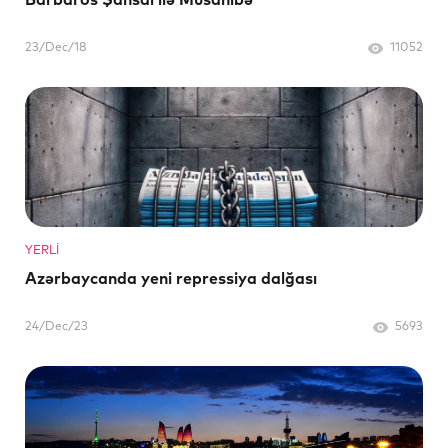
Barbaros Şansal ilə Müsahibə
23/Dec/18
11052
YERLI
Azərbaycanda yeni repressiya dalğası
24/Dec/23
5693