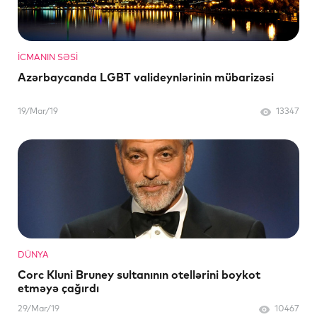
İCMANIN SƏSI
Azərbaycanda LGBT valideynlərinin mübarizəsi
19/Mar/19
13347
DÜNYA
Corc Kluni Bruney sultanının otellərini boykot
etməyə çağırdı
29/Mar/19
10467