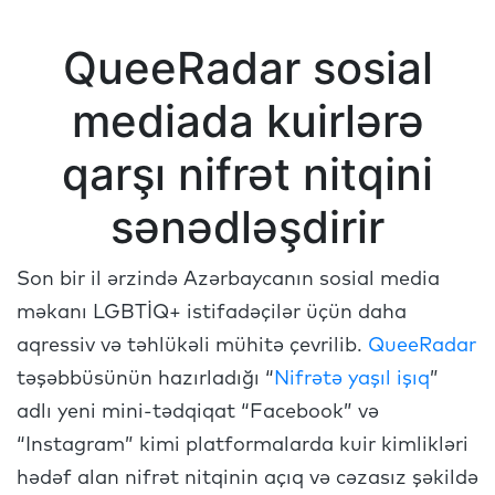
QueeRadar sosial
mediada kuirlərə
qarşı nifrət nitqini
sənədləşdirir
Son bir il ərzində Azərbaycanın sosial media
məkanı LGBTİQ+ istifadəçilər üçün daha
aqressiv və təhlükəli mühitə çevrilib.
QueeRadar
təşəbbüsünün hazırladığı “
Nifrətə yaşıl işıq
”
adlı yeni mini-tədqiqat “Facebook” və
“Instagram” kimi platformalarda kuir kimlikləri
hədəf alan nifrət nitqinin açıq və cəzasız şəkildə