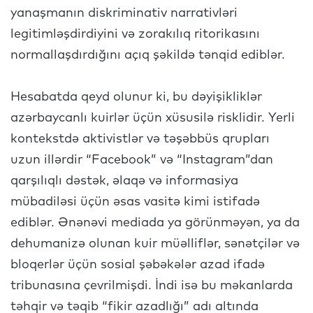
yanaşmanın diskriminativ narrativləri
legitimləşdirdiyini və zorakılıq ritorikasını
normallaşdırdığını açıq şəkildə tənqid ediblər.
Hesabatda qeyd olunur ki, bu dəyişikliklər
azərbaycanlı kuirlər üçün xüsusilə risklidir. Yerli
kontekstdə aktivistlər və təşəbbüs qrupları
uzun illərdir “Facebook” və “Instagram”dan
qarşılıqlı dəstək, əlaqə və informasiya
mübadiləsi üçün əsas vasitə kimi istifadə
ediblər. Ənənəvi mediada ya görünməyən, ya da
dehumanizə olunan kuir müəlliflər, sənətçilər və
bloqerlər üçün sosial şəbəkələr azad ifadə
tribunasına çevrilmişdi. İndi isə bu məkanlarda
təhqir və təqib “fikir azadlığı” adı altında