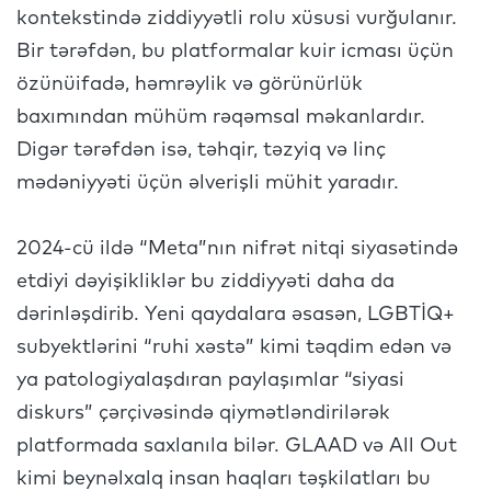
kontekstində ziddiyyətli rolu xüsusi vurğulanır.
Bir tərəfdən, bu platformalar kuir icması üçün
özünüifadə, həmrəylik və görünürlük
baxımından mühüm rəqəmsal məkanlardır.
Digər tərəfdən isə, təhqir, təzyiq və linç
mədəniyyəti üçün əlverişli mühit yaradır.
2024-cü ildə “Meta”nın nifrət nitqi siyasətində
etdiyi dəyişikliklər bu ziddiyyəti daha da
dərinləşdirib. Yeni qaydalara əsasən, LGBTİQ+
subyektlərini “ruhi xəstə” kimi təqdim edən və
ya patologiyalaşdıran paylaşımlar “siyasi
diskurs” çərçivəsində qiymətləndirilərək
platformada saxlanıla bilər. GLAAD və All Out
kimi beynəlxalq insan haqları təşkilatları bu