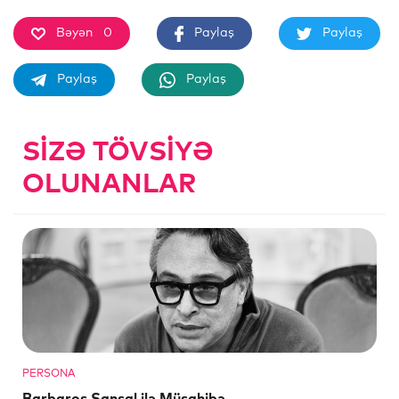
Bəyən
0
Paylaş
Paylaş
Paylaş
Paylaş
SIZƏ TÖVSIYƏ
OLUNANLAR
PERSONA