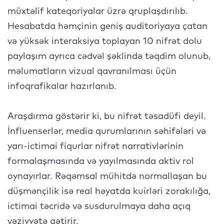
müxtəlif kateqoriyalar üzrə qruplaşdırılıb.
Hesabatda həmçinin geniş auditoriyaya çatan
və yüksək interaksiya toplayan 10 nifrət dolu
paylaşım ayrıca cədvəl şəklində təqdim olunub,
məlumatların vizual qavranılması üçün
infoqrafikalar hazırlanıb.
Araşdırma göstərir ki, bu nifrət təsadüfi deyil.
İnfluenserlər, media qurumlarının səhifələri və
yarı-ictimai fiqurlar nifrət narrativlərinin
formalaşmasında və yayılmasında aktiv rol
oynayırlar. Rəqəmsal mühitdə normallaşan bu
düşmənçilik isə real həyatda kuirləri zorakılığa,
ictimai təcridə və susdurulmaya daha açıq
vəziyyətə gətirir.