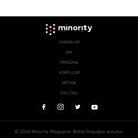
XƏBƏRLƏR
SAY
PERSONA
SORĞULAR
MÖVQE
OXU ZALI
© 2026 Minority Magazine. Bütün hüquqlar qorunur.