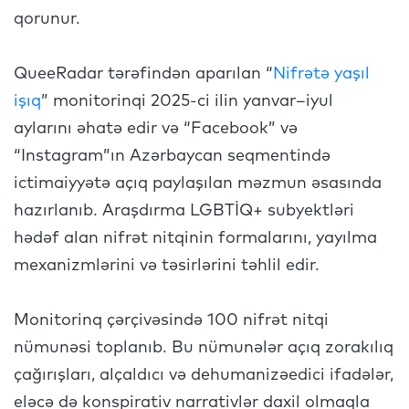
qorunur.
QueeRadar tərəfindən aparılan “
Nifrətə yaşıl
işıq
” monitorinqi 2025-ci ilin yanvar–iyul
aylarını əhatə edir və “Facebook” və
“Instagram”ın Azərbaycan seqmentində
ictimaiyyətə açıq paylaşılan məzmun əsasında
hazırlanıb. Araşdırma LGBTİQ+ subyektləri
hədəf alan nifrət nitqinin formalarını, yayılma
mexanizmlərini və təsirlərini təhlil edir.
Monitorinq çərçivəsində 100 nifrət nitqi
nümunəsi toplanıb. Bu nümunələr açıq zorakılıq
çağırışları, alçaldıcı və dehumanizəedici ifadələr,
eləcə də konspirativ narrativlər daxil olmaqla