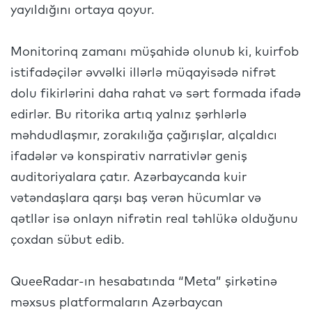
yayıldığını ortaya qoyur.
Monitorinq zamanı müşahidə olunub ki, kuirfob
istifadəçilər əvvəlki illərlə müqayisədə nifrət
dolu fikirlərini daha rahat və sərt formada ifadə
edirlər. Bu ritorika artıq yalnız şərhlərlə
məhdudlaşmır, zorakılığa çağırışlar, alçaldıcı
ifadələr və konspirativ narrativlər geniş
auditoriyalara çatır. Azərbaycanda kuir
vətəndaşlara qarşı baş verən hücumlar və
qətllər isə onlayn nifrətin real təhlükə olduğunu
çoxdan sübut edib.
QueeRadar-ın hesabatında “Meta” şirkətinə
məxsus platformaların Azərbaycan