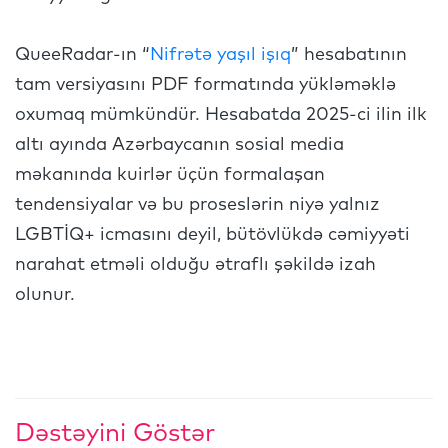
QueeRadar-ın “
Nifrətə yaşıl işıq
” hesabatının
tam versiyasını PDF formatında yükləməklə
oxumaq mümkündür. Hesabatda 2025-ci ilin ilk
altı ayında Azərbaycanın sosial media
məkanında kuirlər üçün formalaşan
tendensiyalar və bu proseslərin niyə yalnız
LGBTİQ+ icmasını deyil, bütövlükdə cəmiyyəti
narahat etməli olduğu ətraflı şəkildə izah
olunur.
Dəstəyini Göstər