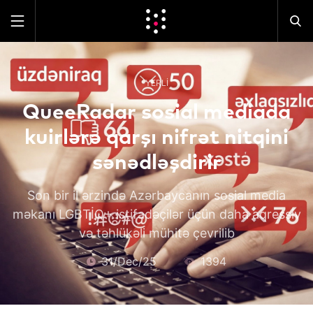
YERLI
QueeRadar sosial mediada
kuirlərə qarşı nifrət nitqini
sənədləşdirir
Son bir il ərzində Azərbaycanın sosial media
məkanı LGBTİQ+ istifadəçilər üçün daha aqressiv
və təhlükəli mühitə çevrilib
31/Dec/25
1394