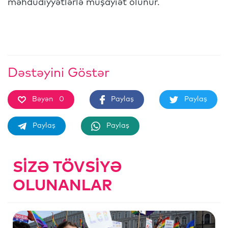
məhdudiyyətlərlə müşayiət olunur.
Dəstəyini Göstər
Bəyən
0
Paylaş
Paylaş
Paylaş
Paylaş
SIZƏ TÖVSIYƏ
OLUNANLAR