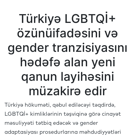
Türkiyə LGBTQİ+
özünüifadəsini və
gender tranzisiyasını
hədəfə alan yeni
qanun layihəsini
müzakirə edir
Türkiyə hökuməti, qəbul ediləcəyi təqdirdə,
LGBTQİ+ kimliklərinin təşviqinə görə cinayət
məsuliyyəti tətbiq edəcək və gender
adaptasiyası prosedurlarına məhdudiyyətləri