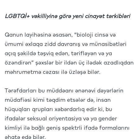
LGBTQİ+ vəkilliyinə görə yeni cinayət tərkibləri
Qanun layihəsinə əsasən, “bioloji cinsə və
ümumi əxlaqa zidd davranış və münasibətləri
açıq şəkildə təşviq edən, tərifləyən və ya
özəndirən” şəxslər bir ildən üç ilədək azadlıqdan
məhrumetmə cəzası ilə üzləşə bilər.
Tərəfdarları bu müddəanı ənənəvi dəyərlərin
müdafiəsi kimi təqdim etsələr də, insan
hüquqları qrupları xəbərdarlıq edir ki, bu
ifadələr seksual oriyentasiya və ya gender
kimliyi ilə bağlı geniş spektrli ifadə formalarını
əhatə edə bilər.