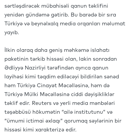
sərtləşdirəcək mübahisəli qanun təklifini
yenidən gündəmə gətirib. Bu barədə bir sıra
Türkiyə və beynəlxalq media orqanları məlumat
yayıb.
İlkin olaraq daha geniş məhkəmə islahatı
paketinin tərkib hissəsi olan, lakin sonradan
Ədliyyə Nazirliyi tərəfindən ayrıca qanun
layihəsi kimi təqdim ediləcəyi bildirilən sənəd
həm Türkiyə Cinayət Məcəlləsinə, həm də
Türkiyə Mülki Məcəlləsinə ciddi dəyişikliklər
təklif edir. Reuters və yerli media mənbələri
təşəbbüsü hökumətin “ailə institutunu” və
“ümumi ictimai əxlaqı” qorumaq səylərinin bir
hissəsi kimi xarakterizə edir.