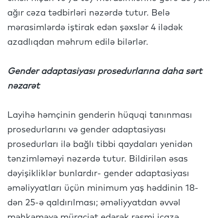
ağır cəza tədbirləri nəzərdə tutur. Belə
mərasimlərdə iştirak edən şəxslər 4 ilədək
azadlıqdan məhrum edilə bilərlər.
Gender adaptasiyası prosedurlarına daha sərt
nəzarət
Layihə həmçinin genderin hüquqi tanınması
prosedurlarını və gender adaptasiyası
prosedurları ilə bağlı tibbi qaydaları yenidən
tənzimləməyi nəzərdə tutur. Bildirilən əsas
dəyişikliklər bunlardır- gender adaptasiyası
əməliyyatları üçün minimum yaş həddinin 18-
dən 25-ə qaldırılması; əməliyyatdan əvvəl
məhkəməyə müraciət edərək rəsmi icazə