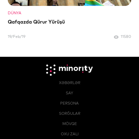
DÜNYA
Qafqazda Qürur Yürüşü
19/Feb/19
11580
XƏBƏRLƏR
SAY
PERSONA
SORĞULAR
MÖVQE
OXU ZALI