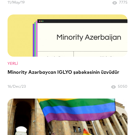
11/May/19
7775
YERLI
Minority Azərbaycan IGLYO şəbəkəsinin üzvüdür
16/Dec/23
5050