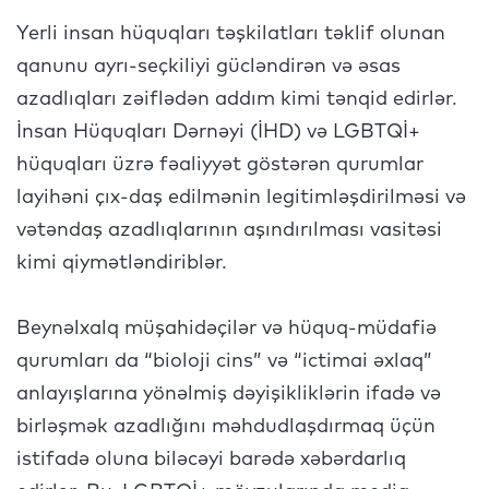
Yerli insan hüquqları təşkilatları təklif olunan
qanunu ayrı-seçkiliyi gücləndirən və əsas
azadlıqları zəiflədən addım kimi tənqid edirlər.
İnsan Hüquqları Dərnəyi (İHD) və LGBTQİ+
hüquqları üzrə fəaliyyət göstərən qurumlar
layihəni çıx-daş edilmənin legitimləşdirilməsi və
vətəndaş azadlıqlarının aşındırılması vasitəsi
kimi qiymətləndiriblər.
Beynəlxalq müşahidəçilər və hüquq-müdafiə
qurumları da “bioloji cins” və “ictimai əxlaq”
anlayışlarına yönəlmiş dəyişikliklərin ifadə və
birləşmək azadlığını məhdudlaşdırmaq üçün
istifadə oluna biləcəyi barədə xəbərdarlıq