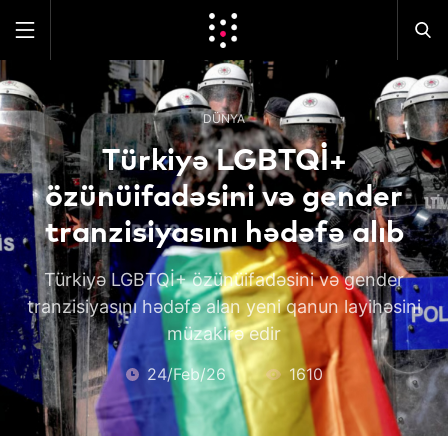
DÜNYA
Türkiyə LGBTQİ+
özünüifadəsini və gender
tranzisiyasını hədəfə alıb
Türkiyə LGBTQİ+ özünüifadəsini və gender
tranzisiyasını hədəfə alan yeni qanun layihəsini
müzakirə edir
24/Feb/26
1610