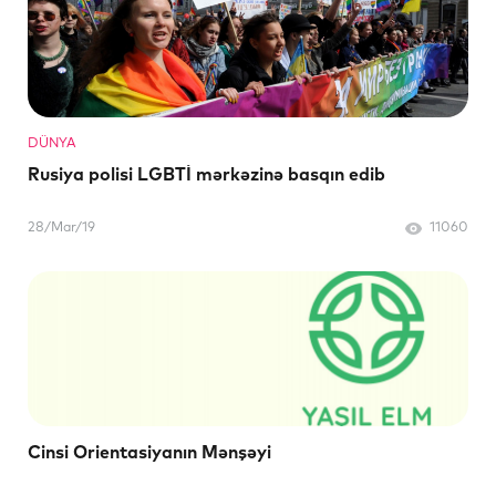
DÜNYA
Rusiya polisi LGBTİ mərkəzinə basqın edib
28/Mar/19
11060
Cinsi Orientasiyanın Mənşəyi