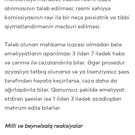
alınmasının tələb edilməsi; rəsmi səhiyyə
komissiyasının rəyi ilə bir neçə psixiatrik və tibbi
qiymətləndirmənin məcburi edilməsi.
Tələb olunan məhkəmə icazəsi olmadan belə
əməliyyatların aparılması 3 ildən 7 ilədək həbs
və cərimə ilə cəzalandırıla bilər. Əgər prosedur
azyaşlıya tətbiq olunarsa və ya lisenziyasız şəxs
tərəfindən həyata keçirilərsə, cəza daha da
ağırlaşdırıla bilər. Qanunsuz şəkildə əməliyyat
etdirən şəxslər isə 1 ildən 3 ilədək azadlıqdan
məhrum edilə bilərlər.
Milli və beynəlxalq reaksiyalar