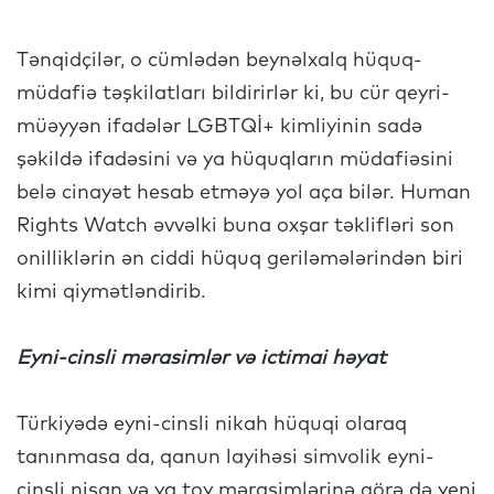
Tənqidçilər, o cümlədən beynəlxalq hüquq-
müdafiə təşkilatları bildirirlər ki, bu cür qeyri-
müəyyən ifadələr LGBTQİ+ kimliyinin sadə
şəkildə ifadəsini və ya hüquqların müdafiəsini
belə cinayət hesab etməyə yol aça bilər. Human
Rights Watch əvvəlki buna oxşar təklifləri son
onilliklərin ən ciddi hüquq geriləmələrindən biri
kimi qiymətləndirib.
Eyni-cinsli mərasimlər və ictimai həyat
Türkiyədə eyni-cinsli nikah hüquqi olaraq
tanınmasa da, qanun layihəsi simvolik eyni-
cinsli nişan və ya toy mərasimlərinə görə də yeni