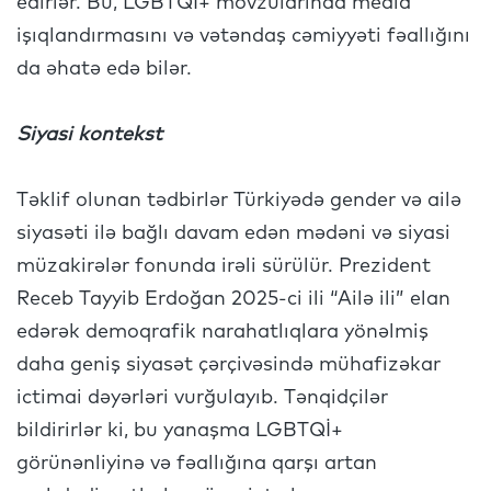
edirlər. Bu, LGBTQİ+ mövzularında media
işıqlandırmasını və vətəndaş cəmiyyəti fəallığını
da əhatə edə bilər.
Siyasi kontekst
Təklif olunan tədbirlər Türkiyədə gender və ailə
siyasəti ilə bağlı davam edən mədəni və siyasi
müzakirələr fonunda irəli sürülür. Prezident
Receb Tayyib Erdoğan 2025-ci ili “Ailə ili” elan
edərək demoqrafik narahatlıqlara yönəlmiş
daha geniş siyasət çərçivəsində mühafizəkar
ictimai dəyərləri vurğulayıb. Tənqidçilər
bildirirlər ki, bu yanaşma LGBTQİ+
görünənliyinə və fəallığına qarşı artan