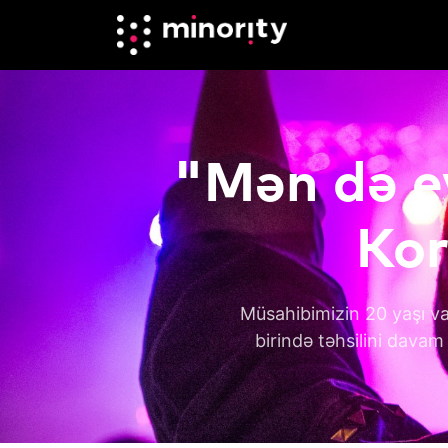
"Mən də e
Kor
Müsahibimizin 20 yaşı var
birində təhsilini davam 