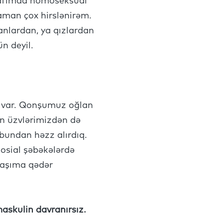
rafımda homoseksual
aman çox hirslənirəm.
lanlardan, ya qızlardan
ün deyil.
r var. Qonşumuz oğlan
ən üzvlərimizdən də
bundan həzz alırdıq.
Sosial şəbəkələrdə
 yaşıma qədər
maskulin davranırsız.