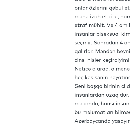
onlar özlərini qəbul et
mənə izah etdi ki, hom
ətraf mühit. Və 4 amili
insanlar biseksual ki
seçmir. Sonradan 4 ami
qalırlar. Məndən beyn
cinsi hislər keçirdiyim
Nəticə olaraq, o mənə 
heç kəs sənin həyatına
Səni başqa birinin cil
insanlardan uzaq dur. 
məkanda, hansı insanla
bu məlumatları bilməs
Azərbaycanda yaşayırs