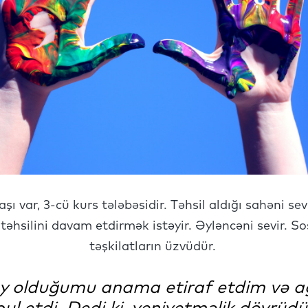
ı var, 3-cü kurs tələbəsidir. Təhsil aldığı sahəni sev
təhsilini davam etdirmək istəyir. Əyləncəni sevir. Sosi
təşkilatların üzvüdür.
y olduğumu anama etiraf etdim və a