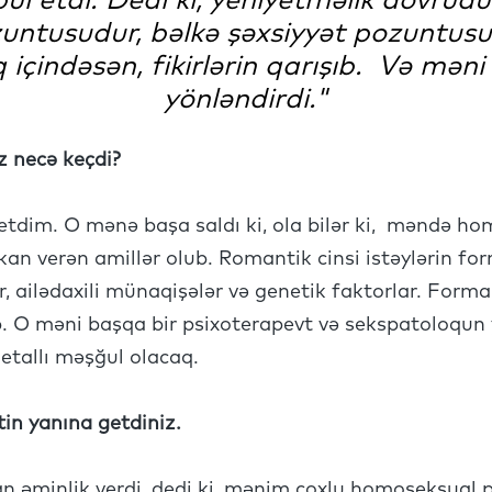
l etdi. Dedi ki, yeniyetməlik dövrüdü
untusudur, bəlkə şəxsiyyət pozuntusud
 içindəsən, fikirlərin qarışıb. Və məni
yönləndirdi."
z necə keçdi?
etdim. O mənə başa saldı ki, ola bilər ki, məndə ho
an verən amillər olub. Romantik cinsi istəylərin fo
ər, ailədaxili münaqişələr və genetik faktorlar. For
. O məni başqa bir psixoterapevt və sekspatoloqun 
detallı məşğul olacaq.
tin yanına getdiniz.
an əminlik verdi, dedi ki, mənim çoxlu homoseksual p