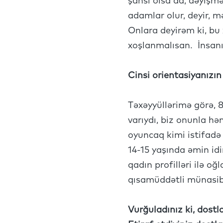
şansı olsa da, dəyiş
adamlar olur, deyir,
Onlara deyirəm ki, bu 
xoşlanmalısan. İnsan
Cinsi orientasiyanızın
Təxəyyüllərimə görə, 
varıydı, biz onunla h
oyuncaq kimi istifadə
14-15 yaşında əmin idi
qadın profilləri ilə o
qısamüddətli münasib
Vurğuladınız ki, dostl