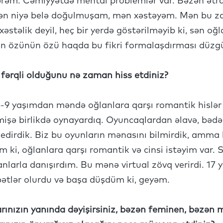
mərəm. Cəmiyyətdə mental problemlər var. Bəzən ət
 mən niyə belə doğulmuşam, mən xəstəyəm. Mən bu z
xəstəlik deyil, heç bir yerdə göstərilməyib ki, sən oğ
ın özünün özü haqda bu fikri formalaşdırması düzg
 fərqli olduğunu nə zaman hiss etdiniz?
8-9 yaşımdan məndə oğlanlara qarşı romantik hislə
əmişə birlikdə oynayardıq. Oyuncaqlardan əlavə, bəd
 edirdik. Biz bu oyunların mənasını bilmirdik, amma 
m ki, oğlanlara qarşı romantik və cinsi istəyim var. 
ğlanlarla danışırdım. Bu mənə virtual zövq verirdi. 17
ətlər olurdu və başa düşdüm ki, geyəm.
arınızın yanında dəyişirsiniz, bəzən feminen, bəzən 