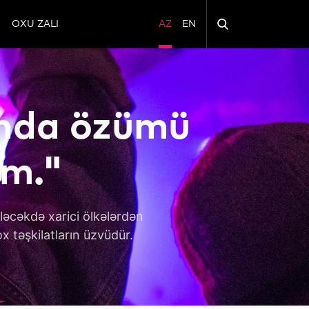
OXU ZALI
AZ
EN
ında özümü
am."
ələcəkdə xarici ölkələrdən
ox təşkilatların üzvüdür.