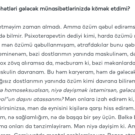
hətləri gələcək münasibətlərinizdə kömək etdimi?
l etməyim zaman almadı. Amma özüm qəbul edirəms
də bilmir. Psixoterapevtin dediyi kimi, harda özüm
un mən özümü qəbullanmışam, ətrafdakılar bunu qəbu
feminenəm, bəzi dostlarımın yanında maskulinəm, də
x zövq alıramsa da, məcburam ki, bəzi məkanlarda, 
askulin davranam. Bu həm karyeram, həm də gələcə
ğısız dostlarımın yanında özüm kimi davrana bilirə
niyə homoseksualsan, niyə dəyişmək istəmirsən, gələ
ol”un daşını atassanmı?
Mən onlara izah edirəm ki, 
çirirsinizsə, mən də eynisini kişilərə qarşı hiss edi
m, nə sağlamlığım, nə də başqa bir şey üçün. Bəlkə 
mma onları da tənzimləyirəm. Mən niyə dəyişim ki.