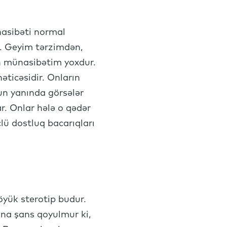
nasibəti normal
m. Geyim tərzimdən,
ın münasibətim yoxdur.
nəticəsidir. Onların
un yanında görsələr
ar. Onlar hələ o qədər
clü dostluq bacarıqları
böyük sterotip budur.
na şans qoyulmur ki,