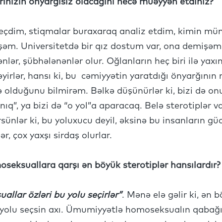
arınızın önyarğısız olacağını necə müəyyən etdiniz?
eçdim, stiqmalar buraxaraq analiz etdim, kimin mü
şəm. Universitetdə bir qız dostum var, ona demişə
lər, şübhələnənlər olur. Oğlanların heç biri ilə yax
yirlər, hansı ki, bu cəmiyyətin yaratdığı önyarğının 
ə olduğunu bilmirəm. Bəlkə düşünürlər ki, bizi də on
nıq”, ya bizi də “o yol”a aparacaq. Belə sterotiplər v
rsünlər ki, bu yoluxucu deyil, əksinə bu insanların gü
lər, çox yaxşı sirdaş olurlar.
seksuallara qarşı ən böyük sterotiplər hansılardır?
llar özləri bu yolu seçirlər”
. Mənə elə gəlir ki, ən 
yolu seçsin axı. Ümumiyyətlə homoseksualın qabağı