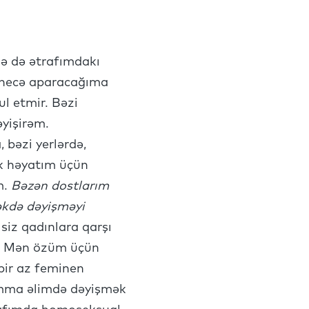
ə də ətrafımdakı
ü necə aparacağıma
l etmir. Bəzi
yişirəm.
bəzi yerlərdə,
k həyatım üçün
m.
Bəzən dostlarım
cəkdə dəyişməyi
siz qadınlara qarşı
rəm. Mən özüm üçün
bir az feminen
 Amma əlimdə dəyişmək