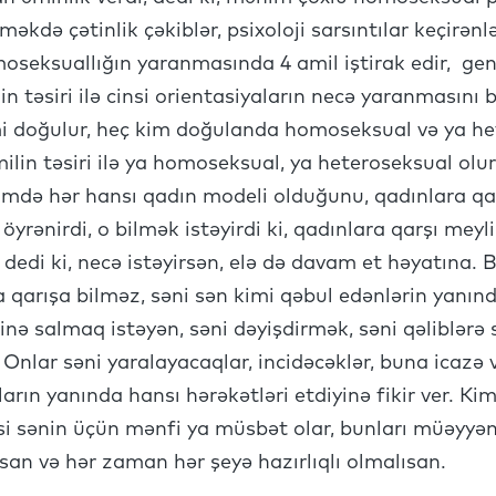
məkdə çətinlik çəkiblər, psixoloji sarsıntılar keçirənl
oseksuallığın yaranmasında 4 amil iştirak edir, gene
n təsiri ilə cinsi orientasiyaların necə yaranmasını b
mi doğulur, heç kim doğulanda homoseksual və ya h
lin təsiri ilə ya homoseksual, ya heteroseksual olur
imdə hər hansı qadın modeli olduğunu, qadınlara qa
i öyrənirdi, o bilmək istəyirdi ki, qadınlara qarşı mey
dedi ki, necə istəyirsən, elə də davam et həyatına. B
 qarışa bilməz, səni sən kimi qəbul edənlərin yanın
dinə salmaq istəyən, səni dəyişdirmək, səni qəliblərə
Onlar səni yaralayacaqlar, incidəcəklər, buna icazə
rın yanında hansı hərəkətləri etdiyinə fikir ver. Ki
i sənin üçün mənfi ya müsbət olar, bunları müəyyən
an və hər zaman hər şeyə hazırlıqlı olmalısan.