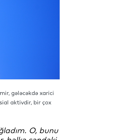
mir, gələcəkdə xarici
al aktivdir, bir çox
ğladım. O, bunu