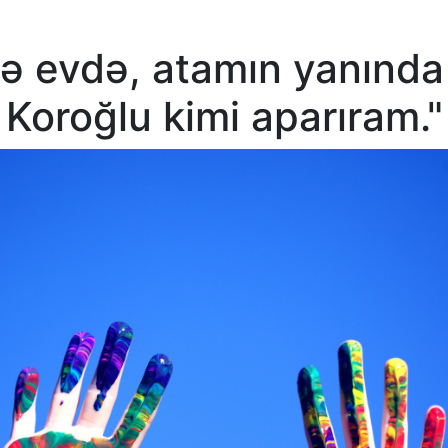
ə evdə, atamın yanınd
Koroğlu kimi aparıram."