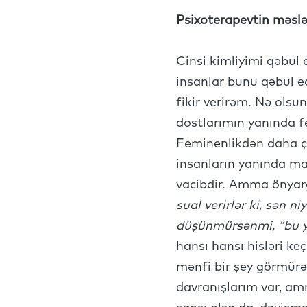
Psixoterapevtin məslə
Cinsi kimliyimi qəbu
insanlar bunu qəbul e
fikir verirəm. Nə ols
dostlarımın yanında 
Feminenlikdən daha ço
insanların yanında m
vacibdir. Amma önyar
sual verirlər ki, sən 
düşünmürsənmi, “bu y
hansı hansı hisləri ke
mənfi bir şey görmürə
davranışlarım var, a