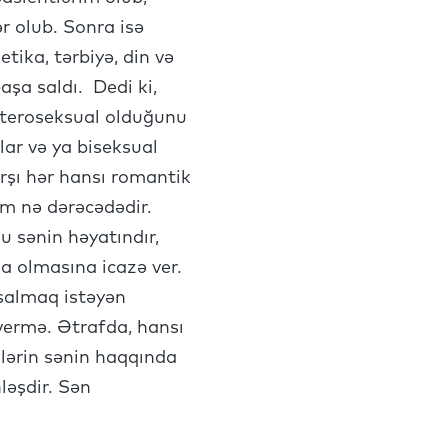
ər olub. Sonra isə
tika, tərbiyə, din və
aşa saldı. Dedi ki,
eteroseksual olduğunu
lar və ya biseksual
rşı hər hansı romantik
lim nə dərəcədədir.
u sənin həyatındır,
da olmasına icazə ver.
 salmaq istəyən
 vermə. Ətrafda, hansı
mlərin sənin haqqında
ləşdir. Sən