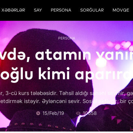
XƏBƏRLƏR
SAY
PERSONA
SORĞULAR
MÖVQE
PERSONA
vdə, atamın yan
oğlu kimi aparır
, 3-cü kurs tələbəsidir. Təhsil aldığı sahəni sevmir, g
etdirmək istəyir. Əyləncəni sevir. Sosial aktivdir, bir ç
15/Feb/19
10658