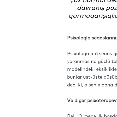
çox normal qəbu
davranış poz
qarmaqarışıqlıq
Psixoloqla seanslarını
Psixoloqa 5-6 seans g
yaranmasına güclü tək
modelindəki əksiklikl
bunlar üst-üstə düşüb
dedi ki, o sənlə daha 
Və digər psixoterapev
Bəli. O mənə ilk başd