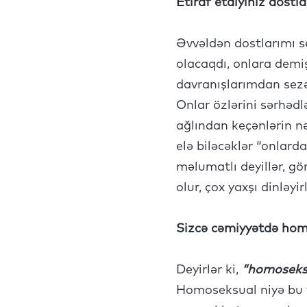
Etiraf etdiyiniz dostl
Əvvəldən dostlarımı s
olacaqdı, onlara demi
davranışlarımdan sezən
Onlar özlərini sərhədlə
ağlından keçənlərin n
elə biləcəklər “onlarda
məlumatlı deyillər, gö
olur, çox yaxşı dinləyir
Sizcə cəmiyyətdə homo
Deyirlər ki,
“homoseksua
Homoseksual niyə bu 