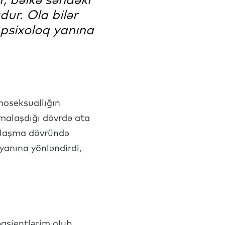
r, bəlkə səndəki
ur. Ola bilər
 psixoloq yanına
moseksuallığın
rmalaşdığı dövrdə ata
malaşma dövründə
yanına yönləndirdi,
asientlərim olub,