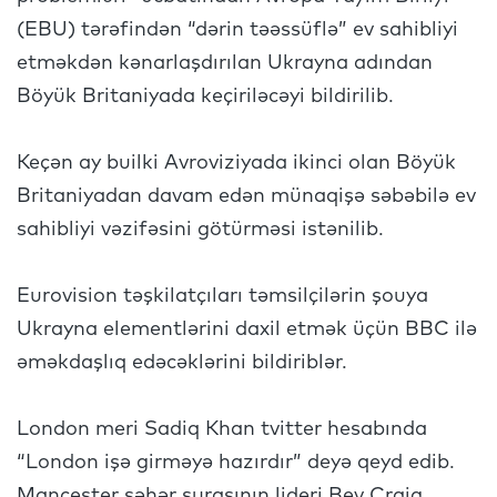
(EBU) tərəfindən “dərin təəssüflə” ev sahibliyi
etməkdən kənarlaşdırılan Ukrayna adından
Böyük Britaniyada keçiriləcəyi bildirilib.
Keçən ay builki Avroviziyada ikinci olan Böyük
Britaniyadan davam edən münaqişə səbəbilə ev
sahibliyi vəzifəsini götürməsi istənilib.
Eurovision təşkilatçıları təmsilçilərin şouya
Ukrayna elementlərini daxil etmək üçün BBC ilə
əməkdaşlıq edəcəklərini bildiriblər.
London meri Sadiq Khan tvitter hesabında
“London işə girməyə hazırdır” deyə qeyd edib.
Mançester şəhər şurasının lideri Bev Craig