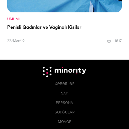
ÜMUMI
Penisli Qadınlar və Vaginalı Kişilər
22/Mar/19
11817
XƏBƏRLƏR
SAY
PERSONA
SORĞULAR
MÖVQE