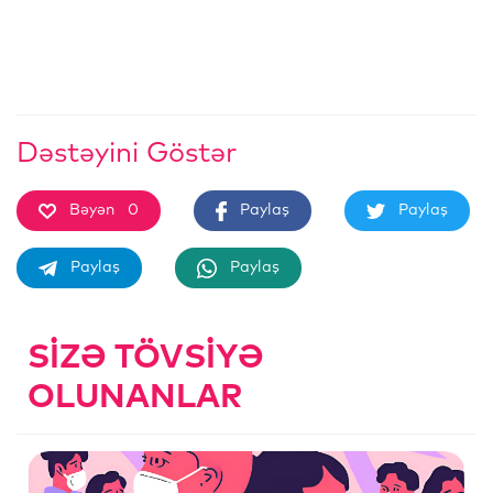
Dəstəyini Göstər
Bəyən
0
Paylaş
Paylaş
Paylaş
Paylaş
SIZƏ TÖVSIYƏ
OLUNANLAR