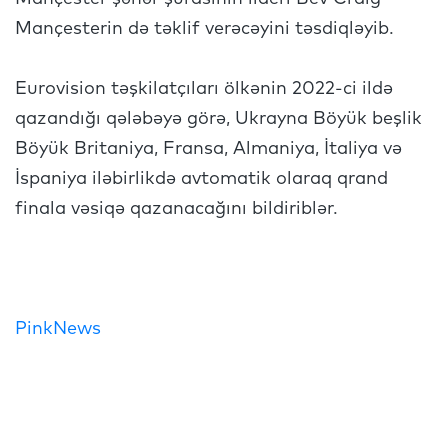
Mançesterin də təklif verəcəyini təsdiqləyib.
Eurovision təşkilatçıları ölkənin 2022-ci ildə
qazandığı qələbəyə görə, Ukrayna Böyük beşlik
Böyük Britaniya, Fransa, Almaniya, İtaliya və
İspaniya iləbirlikdə avtomatik olaraq qrand
finala vəsiqə qazanacağını bildiriblər.
PinkNews