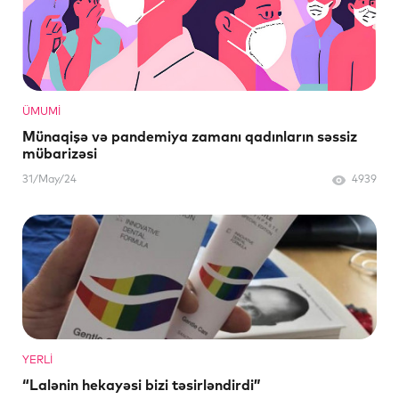
ÜMUMI
Münaqişə və pandemiya zamanı qadınların səssiz
mübarizəsi
31/May/24
4939
YERLI
“Lalənin hekayəsi bizi təsirləndirdi”