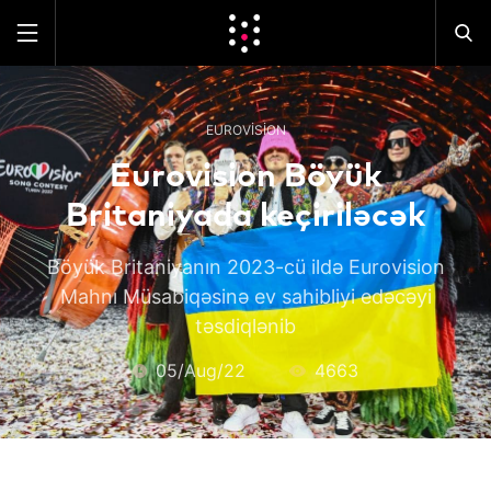
EUROVISION
Eurovision Böyük
Britaniyada keçiriləcək
Böyük Britaniyanın 2023-cü ildə Eurovision
Mahnı Müsabiqəsinə ev sahibliyi edəcəyi
təsdiqlənib
05/Aug/22
4663