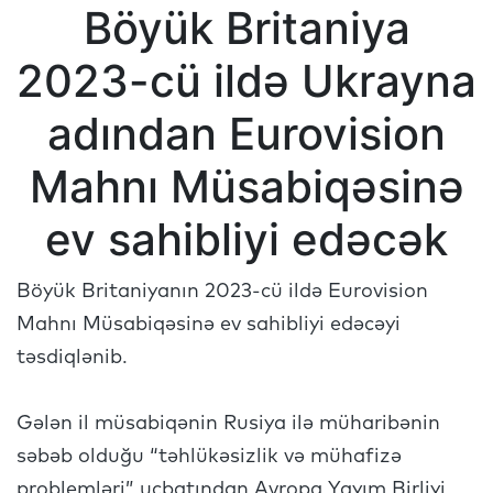
Böyük Britaniya
2023-cü ildə Ukrayna
adından Eurovision
Mahnı Müsabiqəsinə
ev sahibliyi edəcək
Böyük Britaniyanın 2023-cü ildə Eurovision
Mahnı Müsabiqəsinə ev sahibliyi edəcəyi
təsdiqlənib.
Gələn il müsabiqənin Rusiya ilə müharibənin
səbəb olduğu “təhlükəsizlik və mühafizə
problemləri” ucbatından Avropa Yayım Birliyi