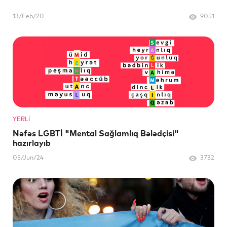
13/Feb/20
9051
YERLI
Nəfəs LGBTİ "Mental Sağlamlıq Bələdçisi"
hazırlayıb
05/Jun/24
3732