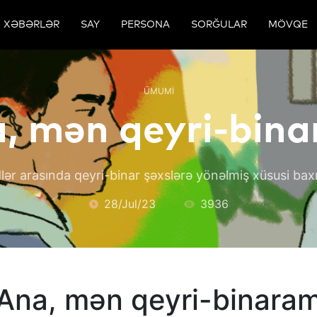
XƏBƏRLƏR
SAY
PERSONA
SORĞULAR
MÖVQE
ÜMUMI
, mən qeyri-bin
ər arasında qeyri-binar şəxslərə yönəlmiş xüsusi baxı
28/Jul/23
3936
Ana, mən qeyri-binara