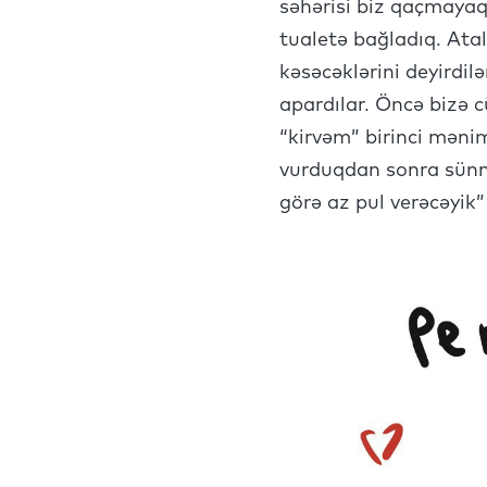
səhərisi biz qaçmayaq 
tualetə bağladıq. Atal
kəsəcəklərini deyirdil
apardılar. Öncə bizə c
“kirvəm” birinci məni
vurduqdan sonra sünnə
görə az pul verəcəyik”