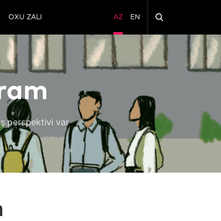
OXU ZALI
AZ
EN
aram
ş perspektivi var
m