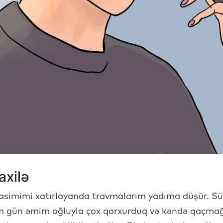
xilə
asimimi xatırlayanda travmalarım yadıma düşür. Sü
m gün əmim oğluyla çox qorxurduq və kəndə qaçmağı