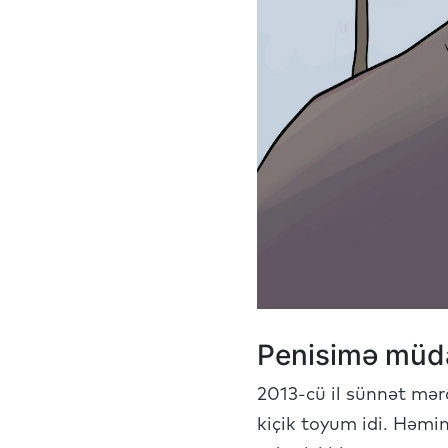
Penisimə müda
2013-cü il sünnət mər
kiçik toyum idi. Həmi