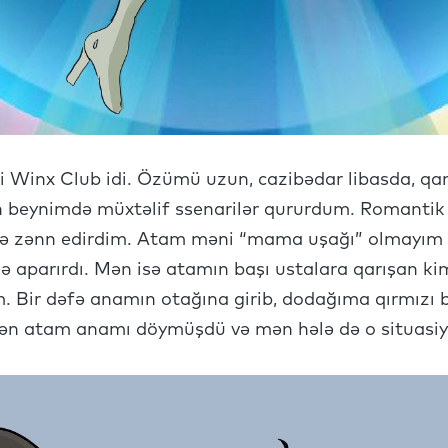
i Winx Club idi. Özümü uzun, cazibədar libasda, qan
n beynimdə müxtəlif ssenarilər qururdum. Romantik
ndə zənn edirdim. Atam məni “mama uşağı” olmayım d
ə aparırdı. Mən isə atamın başı ustalara qarışan kim
m. Bir dəfə anamın otağına girib, dodağıma qırmızı 
ən atam anamı döymüşdü və mən hələ də o situasiy