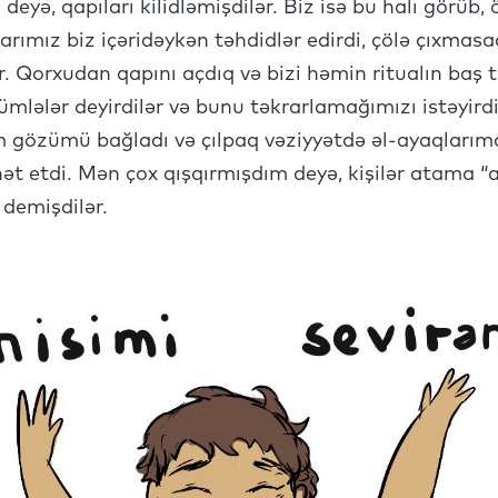
deyə, qapıları kilidləmişdilər. Biz isə bu halı görü
arımız biz içəridəykən təhdidlər edirdi, çölə çıxmasa
ər. Qorxudan qapını açdıq və bizi həmin ritualın ba
ümlələr deyirdilər və bunu təkrarlamağımızı istəyird
m gözümü bağladı və çılpaq vəziyyətdə əl-ayaqlarım
t etdi. Mən çox qışqırmışdım deyə, kişilər atama “a
 demişdilər.