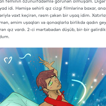
n feminin özünüifadəmlə görünən olmuşam. Digər o
yad idi. Həmişə sehirli qız cizgi filmlərinə baxar, a
əriylə vaxt keçirən, rəsm çəkən bir uşaq idim. Xatırla
ən, əmim uşaqları və qonaqlarla birlikdə qadın geyim
ən qız vardı. 2-ci mərtəbədən düşüb, bir-bir gəlird
rdum.