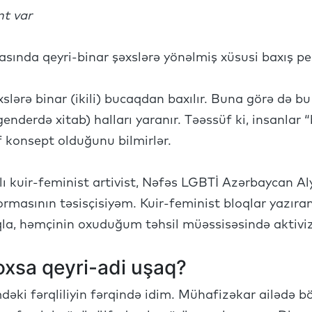
t var
sında qeyri-binar şəxslərə yönəlmiş xüsusi baxış per
slərə binar (ikili) bucaqdan baxılır. Buna görə də b
nderdə xitab) halları yaranır. Təəssüf ki, insanlar “b
f konsept olduğunu bilmirlər.
lı kuir-feminist artivist, Nəfəs LGBTİ Azərbaycan Al
ormasının təsisçisiyəm. Kuir-feminist bloqlar yazır
qla, həmçinin oxuduğum təhsil müəssisəsində aktiv
oxsa qeyri-adi uşaq?
əki fərqliliyin fərqində idim. Mühafizəkar ailədə