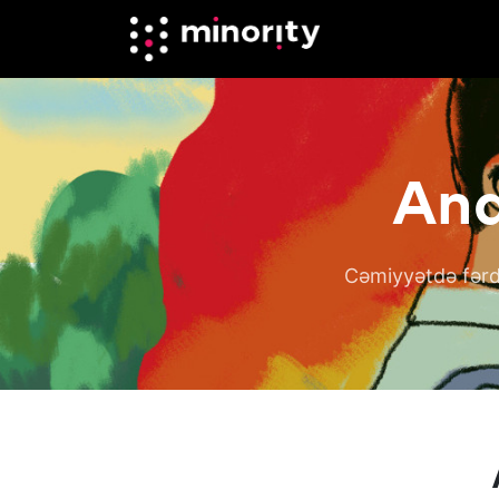
Ana
Cəmiyyətdə fərdl