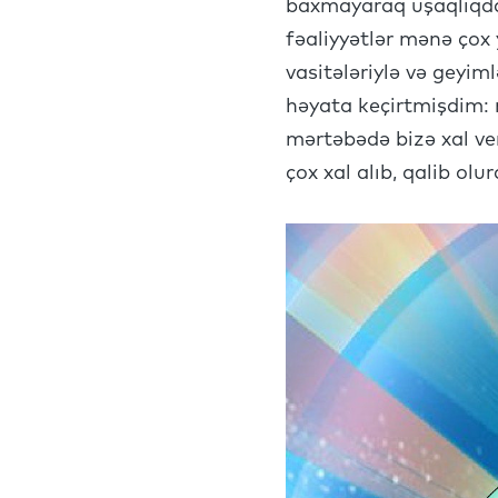
baxmayaraq uşaqlıqda
fəaliyyətlər mənə çox 
vasitələriylə və geyiml
həyata keçirtmişdim: m
mərtəbədə bizə xal ver
çox xal alıb, qalib olu