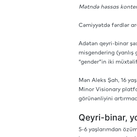
Mətndə həssas konten
Cəmiyyətdə fərdlər ara
Adətən qeyri-binar şəx
misgendering (yanlış ge
“gender”in iki müxtəli
Mən Aleks Şah, 16 yaş
Minor Visionary platf
görünənliyini artırma
Qeyri-binar, y
5-6 yaşlarımdan özümd