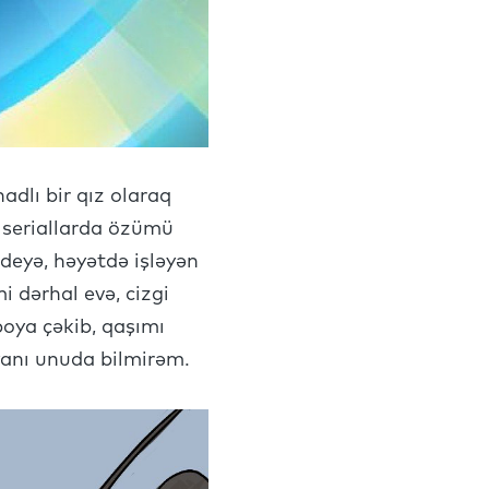
adlı bir qız olaraq
 seriallarda özümü
eyə, həyətdə işləyən
i dərhal evə, cizgi
boya çəkib, qaşımı
anı unuda bilmirəm.