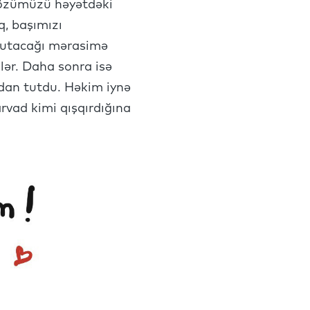
b, özümüzü həyətdəki
q, başımızı
ş tutacağı mərasimə
ilər. Daha sonra isə
dan tutdu. Həkim iynə
rvad kimi qışqırdığına