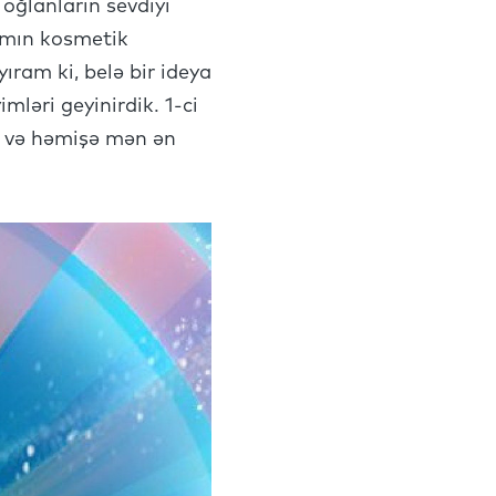
ğlanların sevdiyi
namın kosmetik
yıram ki, belə bir ideya
ləri geyinirdik. 1-ci
ik və həmişə mən ən