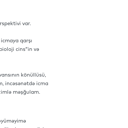
spektivi var.
u icmaya qarşı
ioloji cins”in və
yansının könüllüsü,
am, incəsənətdə icma
izimlə məşğulam.
 böyüməyimə