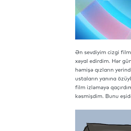
Ən sevdiyim cizgi film
xəyal edirdim. Hər gü
həmişə qızların yeri
ustaların yanına özüyl
film izləməyə qaçırdı
kəsmişdim. Bunu eşid