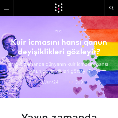
YERLI
Kuir icmasını hansı qanun
dəyişiklikləri gözləyir?
Yaxın zamanda dünyanın kuir icmasını hansı
qanun dəyişiklikləri gözləyir?
18/Jun/24
3091
Yaxın zamanda