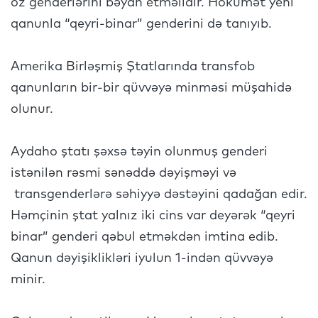
öz genderlərini bəyan etməlidir. Hökümət yeni
qanunla “qeyri-binar” genderini də tanıyıb.
Amerika Birləşmiş Ştatlarında transfob
qanunların bir-bir qüvvəyə minməsi müşahidə
olunur.
Aydaho ştatı şəxsə təyin olunmuş genderi
istənilən rəsmi sənəddə dəyişməyi və
transgenderlərə səhiyyə dəstəyini qadağan edir.
Həmçinin ştat yalnız iki cins var deyərək “qeyri
binar” genderi qəbul etməkdən imtina edib.
Qanun dəyişiklikləri iyulun 1-indən qüvvəyə
minir.