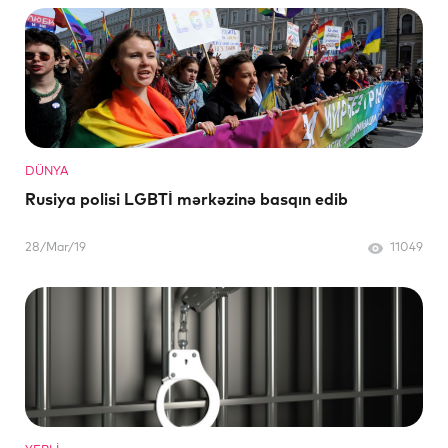
DÜNYA
Rusiya polisi LGBTİ mərkəzinə basqın edib
28/Mar/19
11049