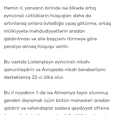
Həmin il, yanvarın birində isə ölkədə artıq
eynicinsli cütlüklərin hüquqları daha da
artırılaraq onlara övladlığa uşaq götürmə, ortaq
mülkiyyətə məhdudiyyətlərin aradan
qaldırılması və ailə başçısını itirməyə görə
pensiya almaq hüququ verilir.
Bu vaxtda Lixtenşteyn eynicinsli nikahı
qanuniləşdirir və Avropada nikah bərabərliyini
dəstəkləmiş 22-ci ölkə olur.
Bu il noyabrın 1-də isə Almaniya təyin olunmuş
genderi dəyişmək üçün bütün maneələri aradan
qaldırır və vətəndaşlar sadəcə qeydiyyat ofisinə