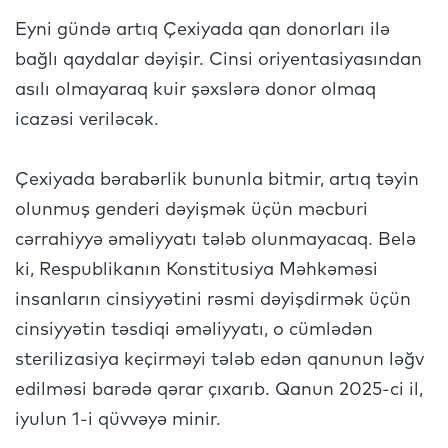
Eyni gündə artıq Çexiyada qan donorları ilə
bağlı qaydalar dəyişir. Cinsi oriyentasiyasından
asılı olmayaraq kuir şəxslərə donor olmaq
icazəsi veriləcək.
Çexiyada bərabərlik bununla bitmir, artıq təyin
olunmuş genderi dəyişmək üçün məcburi
cərrahiyyə əməliyyatı tələb olunmayacaq. Belə
ki, Respublikanın Konstitusiya Məhkəməsi
insanların cinsiyyətini rəsmi dəyişdirmək üçün
cinsiyyətin təsdiqi əməliyyatı, o cümlədən
sterilizasiya keçirməyi tələb edən qanunun ləğv
edilməsi barədə qərar çıxarıb. Qanun 2025-ci il,
iyulun 1-i qüvvəyə minir.