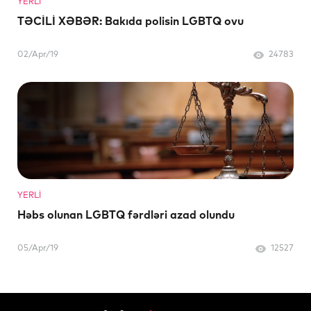
YERLI
TƏCİLİ XƏBƏR: Bakıda polisin LGBTQ ovu
02/Apr/19
24783
YERLI
Həbs olunan LGBTQ fərdləri azad olundu
05/Apr/19
12527