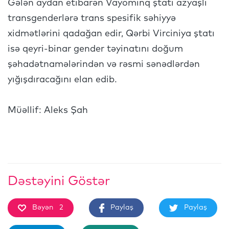
Gələn aydan etibarən Vayominq ştatı azyaşlı
transgenderlərə trans spesifik səhiyyə
xidmətlərini qadağan edir, Qərbi Virciniya ştatı
isə qeyri-binar gender təyinatını doğum
şəhadətnamələrindən və rəsmi sənədlərdən
yığışdıracağını elan edib.
Müəllif: Aleks Şah
Dəstəyini Göstər
Bəyən
2
Paylaş
Paylaş