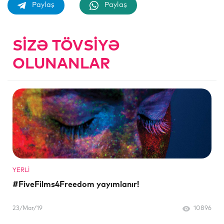
Paylaş
Paylaş
SIZƏ TÖVSIYƏ
OLUNANLAR
YERLI
#FiveFilms4Freedom yayımlanır!
23/Mar/19
10896