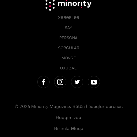
XƏBƏRLƏR
SAY
PERSONA
SORĞULAR
MÖVQE
OXU ZALI
© 2026 Minority Magazine. Bütün hüquqlar qorunur.
Haqqımızda
Bizimlə Əlaqə