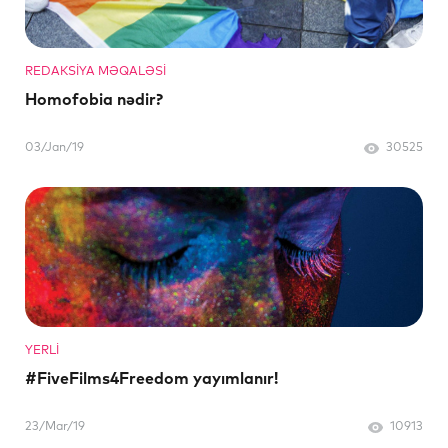
REDAKSIYA MƏQALƏSI
Homofobia nədir?
03/Jan/19
30525
YERLI
#FiveFilms4Freedom yayımlanır!
23/Mar/19
10913