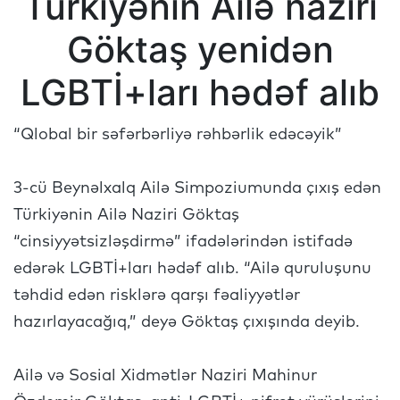
Türkiyənin Ailə naziri
Göktaş yenidən
LGBTİ+ları hədəf alıb
“Qlobal bir səfərbərliyə rəhbərlik edəcəyik”
3-cü Beynəlxalq Ailə Simpoziumunda çıxış edən
Türkiyənin Ailə Naziri Göktaş
“cinsiyyətsizləşdirmə” ifadələrindən istifadə
edərək LGBTİ+ları hədəf alıb. “Ailə quruluşunu
təhdid edən risklərə qarşı fəaliyyətlər
hazırlayacağıq,” deyə Göktaş çıxışında deyib.
Ailə və Sosial Xidmətlər Naziri Mahinur