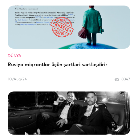
DÜNYA
Rusiya miqrantlar üçün şərtləri sərtləşdirir
10/Aug/24
8347