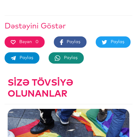
Dəstəyini Göstər
Bəyən
0
Paylaş
Paylaş
Paylaş
Paylaş
SIZƏ TÖVSIYƏ
OLUNANLAR