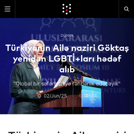
DÜNYA
Türkiyənin Ailə naziri Göktaş
yenidən LGBTİ+ları hədəf
alıb
“Qlobal bir səfərbərliyə rəhbərlik edəcəyik”
02/Jun/25
1844