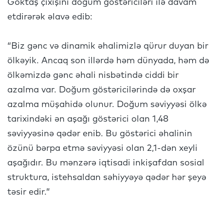
Göktaş çıxışını doğum göstəriciləri ilə davam
etdirərək əlavə edib:
“Biz gənc və dinamik əhalimizlə qürur duyan bir
ölkəyik. Ancaq son illərdə həm dünyada, həm də
ölkəmizdə gənc əhali nisbətində ciddi bir
azalma var. Doğum göstəricilərində də oxşar
azalma müşahidə olunur. Doğum səviyyəsi ölkə
tarixindəki ən aşağı göstərici olan 1,48
səviyyəsinə qədər enib. Bu göstərici əhalinin
özünü bərpa etmə səviyyəsi olan 2,1-dən xeyli
aşağıdır. Bu mənzərə iqtisadi inkişafdan sosial
struktura, istehsaldan səhiyyəyə qədər hər şeyə
təsir edir.”