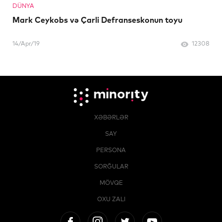
DÜNYA
Mark Ceykobs və Çarli Defranseskonun toyu
14/Apr/19
12308
XƏBƏRLƏR
SAY
PERSONA
SORĞULAR
MÖVQE
OXU ZALI