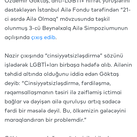
Özdemir Göktaş, anti-LGBTİ+ nifrət yürüşlərini
dəstəkləyən İstanbul Ailə Fondu tərəfindən “21-
ci əsrdə Ailə Olmaq” mövzusunda təşkil
olunmuş 3-cü Beynəlxalq Ailə Simpoziumunun
açılışında
çıxış edib
.
Nazir çıxışında “cinsiyyətsizləşdirmə” sözünü
işlədərək LGBTİ+ları birbaşa hədəfə alıb. Ailənin
təhdid altında olduğunu iddia edən Göktaş
deyib: “Cinsiyyətsizləşdirmə, fərdiləşmə,
rəqəmsallaşmanın təsiri ilə zəifləmiş ictimai
bağlar və dəyişən ailə quruluşu artıq sadəcə
fərdi bir məsələ deyil. Bu, ölkəmizin gələcəyini
maraqlandıran bir problemdir.”