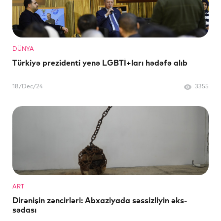
DÜNYA
Türkiyə prezidenti yenə LGBTİ+ları hədəfə alıb
18/Dec/24
3355
ART
Dirənişin zəncirləri: Abxaziyada səssizliyin əks-
sədası