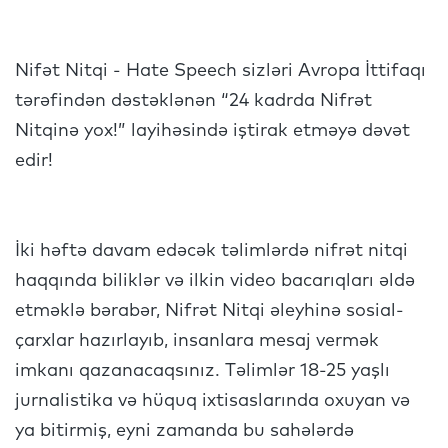
Nifət Nitqi - Hate Speech sizləri Avropa İttifaqı
tərəfindən dəstəklənən “24 kadrda Nifrət
Nitqinə yox!” layihəsində iştirak etməyə dəvət
edir!
İki həftə davam edəcək təlimlərdə nifrət nitqi
haqqında biliklər və ilkin video bacarıqları əldə
etməklə bərabər, Nifrət Nitqi əleyhinə sosial-
çarxlar hazırlayıb, insanlara mesaj vermək
imkanı qazanacaqsınız. Təlimlər 18-25 yaşlı
jurnalistika və hüquq ixtisaslarında oxuyan və
ya bitirmiş, eyni zamanda bu sahələrdə