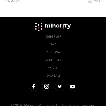
29/May/24
7369
XƏBƏRLƏR
SAY
PERSONA
SORĞULAR
MÖVQE
OXU ZALI
© 2026 Minority Magazine. Bütün hüquqlar qorunur.