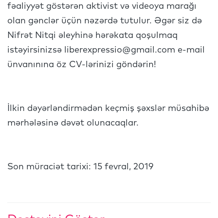
fəaliyyət göstərən aktivist və videoya marağı
olan gənclər üçün nəzərdə tutulur. Əgər siz də
Nifrət Nitqi əleyhinə hərəkata qoşulmaq
istəyirsinizsə
liberexpressio@gmail.com
e-mail
ünvanınına öz CV-lərinizi göndərin!
İlkin dəyərləndirmədən keçmiş şəxslər müsahibə
mərhələsinə dəvət olunacaqlar.
Son müraciət tarixi: 15 fevral, 2019