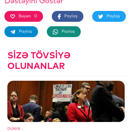
Dəstəyini Göstər
Bəyən
0
Paylaş
Paylaş
Paylaş
Paylaş
SIZƏ TÖVSIYƏ
OLUNANLAR
DÜNYA