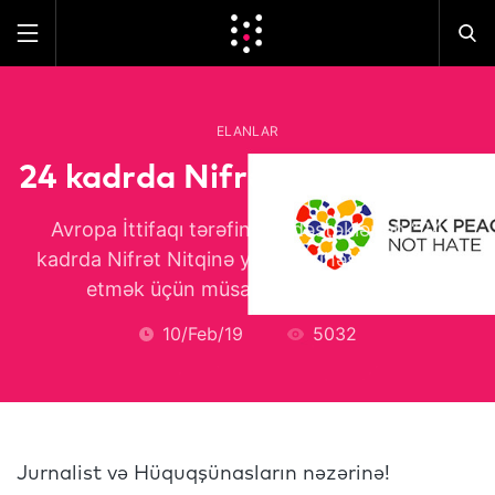
ELANLAR
24 kadrda Nifrət Nitqinə yox!
Avropa İttifaqı tərəfindən dəstəklənən “24
kadrda Nifrət Nitqinə yox!” layihəsində iştirak
etmək üçün müsabiqə elan olunub.
10/Feb/19
5032
Jurnalist və Hüquqşünasların nəzərinə!