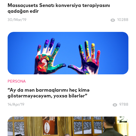
Massaçusets Senatı konversiya terapiyasını
qadağan edir
30/Mar/19
10288
PERSONA
“Ay da mən barmaqlarımı heç kimə
göstərməyəcəyəm, yoxsa bilərlər”
14/Apr/19
9788