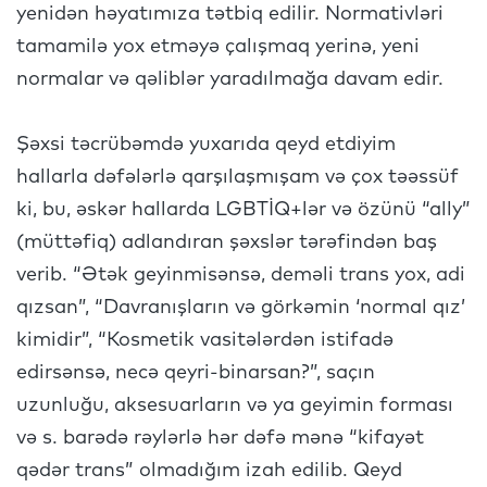
yenidən həyatımıza tətbiq edilir. Normativləri
tamamilə yox etməyə çalışmaq yerinə, yeni
normalar və qəliblər yaradılmağa davam edir.
Şəxsi təcrübəmdə yuxarıda qeyd etdiyim
hallarla dəfələrlə qarşılaşmışam və çox təəssüf
ki, bu, əskər hallarda LGBTİQ+lər və özünü “ally”
(müttəfiq) adlandıran şəxslər tərəfindən baş
verib. “Ətək geyinmisənsə, deməli trans yox, adi
qızsan”, “Davranışların və görkəmin ‘normal qız’
kimidir”, “Kosmetik vasitələrdən istifadə
edirsənsə, necə qeyri-binarsan?”, saçın
uzunluğu, aksesuarların və ya geyimin forması
və s. barədə rəylərlə hər dəfə mənə “kifayət
qədər trans” olmadığım izah edilib. Qeyd