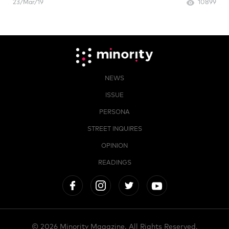
23/Mar/19
10899
NEWS
ISSUE
PERSONA
STREET INQUIRES
OPINION
READINGS
© 2026 Minority Magazine. All Rights Reserved.