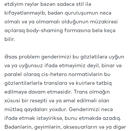
etdiyim rəylər bəzən sadəcə stil ilə
kifayətlənməyib, bədən quruluşumun necə
olmalı və ya olmamalı olduğunun müzakirəsi
açılaraq body-shaming formasına belə keçə
bilir.
Əsas problem genderimizi bu gözlətilərə uyğun
və ya uyğunsuz ifadə etməyimiz deyil, binar və
paralel olaraq cis-hetero normativlərin bu
gözləntilərlərlə translara və kuirlərə tətbiq
edilməyə davam etməsidir. Trans olmağın
xüsusi bir resepti və ya əməl edilməli olan
mütləq qaydaları yoxdur. Genderimizi necə
ifadə etmək istəyiriksə, bunu etməkdə azadıq.
Bədənlərin, geyimlərin, aksesuarların və ya digər