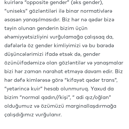
kuirlərə “opposite gender” (əks gender),
“uniseks” gözləntiləri ilə binar normativlərə
əsasən yanaşılmasıdır. Biz hər nə qədər bizə
təyin olunan genderin bizim üçün
əhəmiyyətsizliyini vurğulamağa çalışsaq da,
dəfələrlə öz gender kimliyimizi və bu barədə
düşüncələrimizi ifadə etsək də, gender
özünüifadəmizə olan gözləntilər və yanaşmalar
bizi hər zaman narahat etməyə davam edir. Biz
hər dəfə kimlərəsə görə “kifayət qədər trans”,
“yetərincə kuir” hesab olunmuruq. Yaxud da
bizim “normal qadın//kişi”, “ adi qız/oğlan”
olduğumuz və özümüzü marginallaşdırmağa
çalışdığımız vurğulanır.