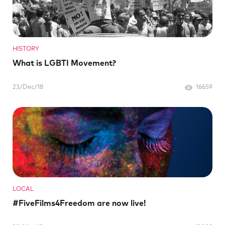
HISTORY
What is LGBTI Movement?
23/Dec/18
16659
LOCAL
#FiveFilms4Freedom are now live!