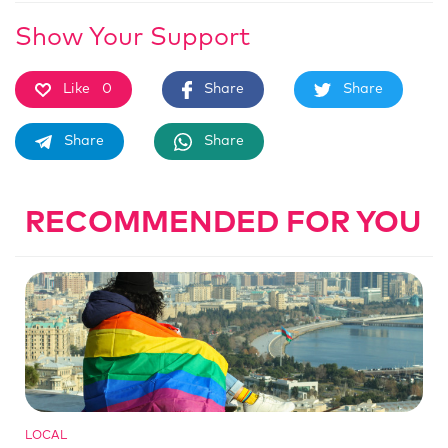
Show Your Support
Like
0
Share
Share
Share
Share
RECOMMENDED FOR YOU
LOCAL