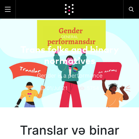
GENERAL
Trans folks and binary
normatives
Gender is a performance
01/Jul/21
5754
Translar və binar