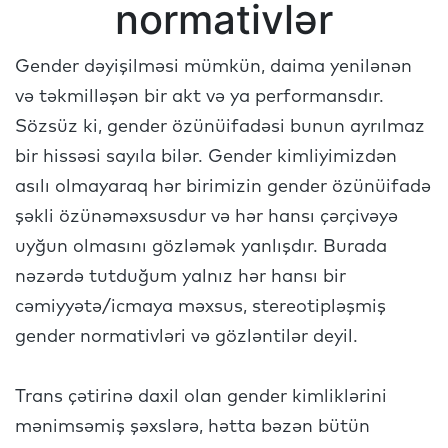
normativlər
Gender dəyişilməsi mümkün, daima yenilənən
və təkmilləşən bir akt və ya performansdır.
Sözsüz ki, gender özünüifadəsi bunun ayrılmaz
bir hissəsi sayıla bilər. Gender kimliyimizdən
asılı olmayaraq hər birimizin gender özünüifadə
şəkli özünəməxsusdur və hər hansı çərçivəyə
uyğun olmasını gözləmək yanlışdır. Burada
nəzərdə tutduğum yalnız hər hansı bir
cəmiyyətə/icmaya məxsus, stereotipləşmiş
gender normativləri və gözləntilər deyil.
Trans çətirinə daxil olan gender kimliklərini
mənimsəmiş şəxslərə, hətta bəzən bütün