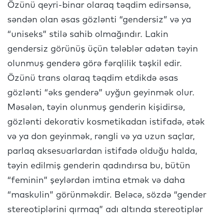
Özünü qeyri-binar olaraq təqdim edirsənsə,
səndən olan əsas gözlənti “gendersiz” və ya
“uniseks” stilə sahib olmağındır. Lakin
gendersiz görünüş üçün tələblər adətən təyin
olunmuş genderə görə fərqlilik təşkil edir.
Özünü trans olaraq təqdim etdikdə əsas
gözlənti “əks genderə” uyğun geyinmək olur.
Məsələn, təyin olunmuş genderin kişidirsə,
gözlənti dekorativ kosmetikadan istifadə, ətək
və ya don geyinmək, rəngli və ya uzun saçlar,
parlaq aksesuarlardan istifadə olduğu halda,
təyin edilmiş genderin qadındırsa bu, bütün
“feminin” şeylərdən imtina etmək və daha
“maskulin” görünməkdir. Beləcə, sözdə “gender
stereotiplərini qırmaq” adı altında stereotiplər