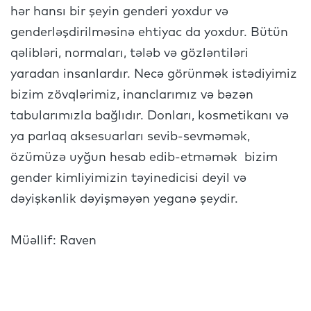
hər hansı bir şeyin genderi yoxdur və
genderləşdirilməsinə ehtiyac da yoxdur. Bütün
qəlibləri, normaları, tələb və gözləntiləri
yaradan insanlardır. Necə görünmək istədiyimiz
bizim zövqlərimiz, inanclarımız və bəzən
tabularımızla bağlıdır. Donları, kosmetikanı və
ya parlaq aksesuarları sevib-sevməmək,
özümüzə uyğun hesab edib-etməmək bizim
gender kimliyimizin təyinedicisi deyil və
dəyişkənlik dəyişməyən yeganə şeydir.
Müəllif: Raven