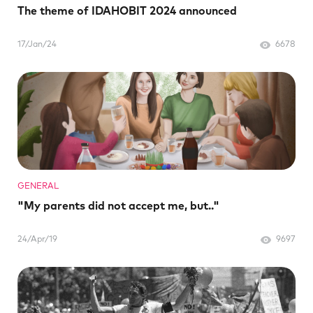
The theme of IDAHOBIT 2024 announced
17/Jan/24
6678
GENERAL
"My parents did not accept me, but.."
24/Apr/19
9697