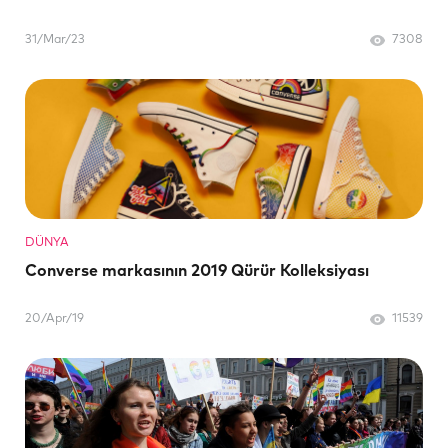
31/Mar/23
7308
DÜNYA
Converse markasının 2019 Qürür Kolleksiyası
20/Apr/19
11539