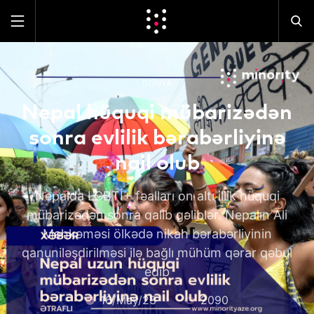
DÜNYA
Nepal hüquqi mübarizədən
sonra evlilik bərabərliyinə
nail olub
Nepalda LGBTİ+ fəalları on altı illik hüquqi
mübarizədən sonra qalib gəliblər. Nepalın Ali
Məhkəməsi ölkədə nikah bərabərliyinin
qanuniləşdirilməsi ilə bağlı mühüm qərar qəbul
edib
16/May/23
2090