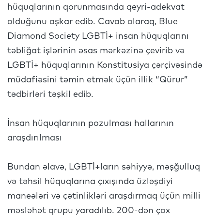
hüquqlarının qorunmasında qeyri-adekvat
olduğunu aşkar edib. Cavab olaraq, Blue
Diamond Society LGBTİ+ insan hüquqlarını
təbliğat işlərinin əsas mərkəzinə çevirib və
LGBTİ+ hüquqlarının Konstitusiya çərçivəsində
müdafiəsini təmin etmək üçün illik “Qürur”
tədbirləri təşkil edib.
İnsan hüquqlarının pozulması hallarının
araşdırılması
Bundan əlavə, LGBTİ+ların səhiyyə, məşğulluq
və təhsil hüquqlarına çıxışında üzləşdiyi
maneələri və çətinlikləri araşdırmaq üçün milli
məsləhət qrupu yaradılıb. 200-dən çox