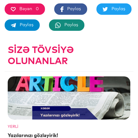
Bəyən
0
Paylaş
Paylaş
Paylaş
Paylaş
SIZƏ TÖVSIYƏ
OLUNANLAR
YERLI
Yazılarınızı gözləyirik!