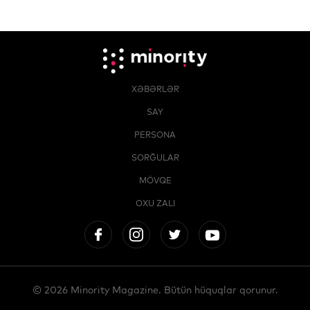
XƏBƏRLƏR
SAY
PERSONA
SORĞULAR
MÖVQE
OXU ZALI
© 2026 Minority Magazine. Bütün hüquqlar qorunur.