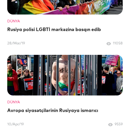
DÜNYA
Rusiya polisi LGBTİ mərkəzinə basqın edib
28/Mar/19
11058
DÜNYA
Avropa siyasətçilərinin Rusiyaya ismarıcı
10/Apr/19
9559