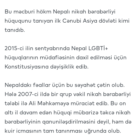
Bu məcburi hökm Nepalı nikah bərabərliyi
hüququnu tanıyan ilk Cənubi Asiya dövləti kimi
tanıdıb.
2015-ci ilin sentyabrında Nepal LGBTİ+
hüquqlarının müdafiəsinin daxil edilməsi üçün
Konstitusiyasına dəyişiklik edib.
Nepaldakı fəallar üçün bu səyahət çətin olub.
Hələ 2007-ci ildə bir qrup vəkil nikah bərabərliyi
tələbi ilə Ali Məhkəməyə müraciət edib. Bu on
altı il davam edən hüquqi mübarizə təkcə nikah
bərabərliyinin qanuniləşdirilməsini deyil, həm də
kuir icmasının tam tanınması uğrunda olub.