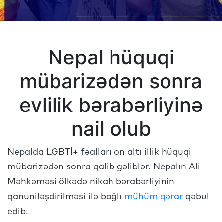
Nepal hüquqi
mübarizədən sonra
evlilik bərabərliyinə
nail olub
Nepalda LGBTİ+ fəalları on altı illik hüquqi
mübarizədən sonra qalib gəliblər. Nepalın Ali
Məhkəməsi ölkədə nikah bərabərliyinin
qanuniləşdirilməsi ilə bağlı
mühüm qərar
qəbul
edib.