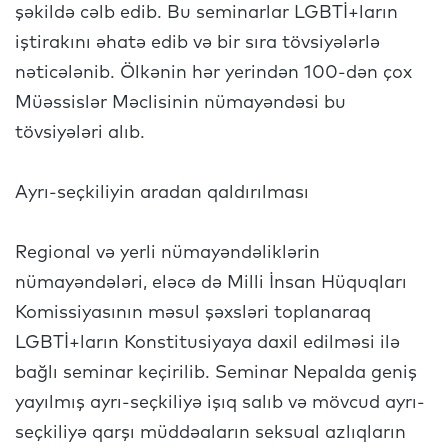
şəkildə cəlb edib. Bu seminarlar LGBTİ+ların
iştirakını əhatə edib və bir sıra tövsiyələrlə
nəticələnib. Ölkənin hər yerindən 100-dən çox
Müəssislər Məclisinin nümayəndəsi bu
tövsiyələri alıb.
Ayrı-seçkiliyin aradan qaldırılması
Regional və yerli nümayəndəliklərin
nümayəndələri, eləcə də Milli İnsan Hüquqları
Komissiyasının məsul şəxsləri toplanaraq
LGBTİ+ların Konstitusiyaya daxil edilməsi ilə
bağlı seminar keçirilib. Seminar Nepalda geniş
yayılmış ayrı-seçkiliyə işıq salıb və mövcud ayrı-
seçkiliyə qarşı müddəaların seksual azlıqların