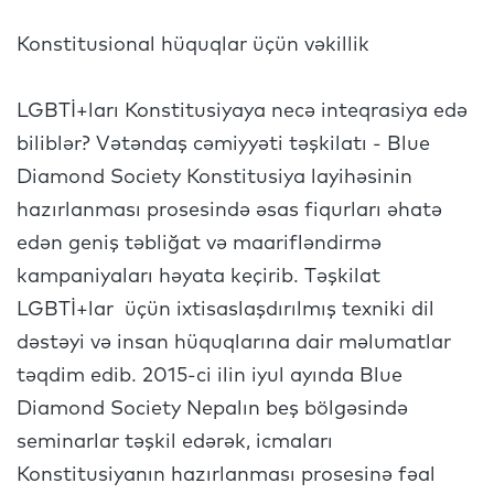
Konstitusional hüquqlar üçün vəkillik
LGBTİ+ları Konstitusiyaya necə inteqrasiya edə
biliblər? Vətəndaş cəmiyyəti təşkilatı - Blue
Diamond Society Konstitusiya layihəsinin
hazırlanması prosesində əsas fiqurları əhatə
edən geniş təbliğat və maarifləndirmə
kampaniyaları həyata keçirib. Təşkilat
LGBTİ+lar üçün ixtisaslaşdırılmış texniki dil
dəstəyi və insan hüquqlarına dair məlumatlar
təqdim edib. 2015-ci ilin iyul ayında Blue
Diamond Society Nepalın beş bölgəsində
seminarlar təşkil edərək, icmaları
Konstitusiyanın hazırlanması prosesinə fəal