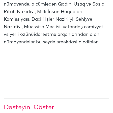
nümayəndə, o cümlədən Qadın, Uşaq və Sosial
Rifah Nazirliyi, Milli İnsan Hüquqları
Komissiyası, Daxili İşlər Nazirliyi, Səhiyyə
Nazirliyi, Müəssisə Məclisi, vətəndaş cəmiyyəti
və yerli özünüidarəetmə orqanlarından olan
nümayəndələr bu səydə əməkdaşlıq ediblər.
Dəstəyini Göstər