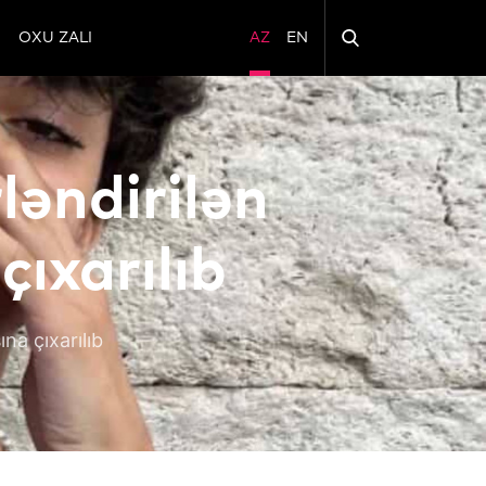
OXU ZALI
AZ
EN
ləndirilən
ıxarılıb
na çıxarılıb