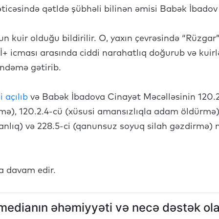
əticəsində qətldə şübhəli bilinən əmisi Babək İbadov 
kuir olduğu bildirilir. O, yaxın çevrəsində “Rüzgar” 
 icması arasında ciddi narahatlıq doğurub və kuirlər
ndəmə gətirib.
i açılıb
və Babək İbadova Cinayət Məcəlləsinin 120.2.
rmə), 120.2.4-cü (xüsusi amansızlıqla adam öldürmə)
anlıq) və 228.5-ci (qanunsuz soyuq silah gəzdirmə) 
a davam edir.
r medianın əhəmiyyəti və necə dəstək ola 