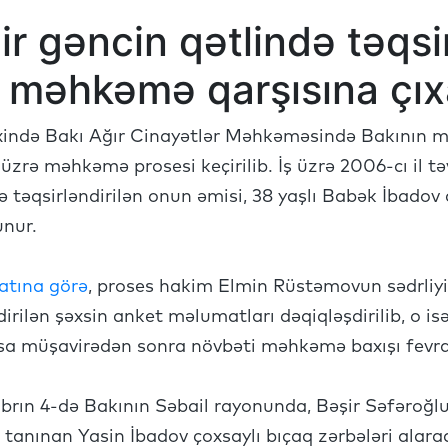
ir gəncin qətlində təqsir
 məhkəmə qarşısına çıxa
ixində Bakı Ağır Cinayətlər Məhkəməsində Bakının 
 üzrə məhkəmə prosesi keçirilib. İş üzrə 2006-cı il 
ə təqsirləndirilən onun əmisi, 38 yaşlı Babək İbado
unur.
tına görə
, proses hakim Elmin Rüstəmovun sədrliyi i
ilən şəxsin anket məlumatları dəqiqləşdirilib, o isə 
ısa müşavirədən sonra növbəti məhkəmə baxışı fevral
abrın 4-də Bakının Səbail rayonunda, Bəşir Səfəroğ
ə tanınan Yasin İbadov çoxsaylı bıçaq zərbələri alara