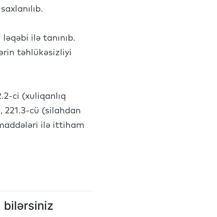
saxlanılıb.
ləqəbi ilə tanınıb.
in təhlükəsizliyi
2-ci (xuliqanlıq
, 221.3-cü (silahdan
maddələri ilə ittiham
bilərsiniz