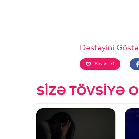
Dəstəyini Göstə
Bəyən
0
SIZƏ TÖVSIYƏ 