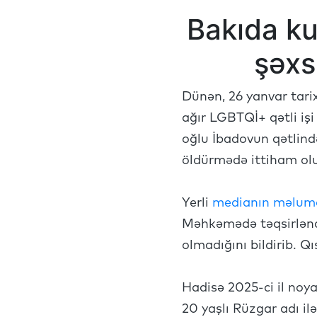
Bakıda ku
şəxs
Dünən, 26 yanvar tar
ağır LGBTQİ+ qətli işi
oğlu İbadovun qətlind
öldürmədə ittiham ol
Yerli
medianın məluma
Məhkəmədə təqsirləndir
olmadığını bildirib. Q
Hadisə 2025-ci il noy
20 yaşlı Rüzgar adı il