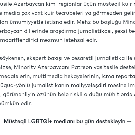
silə Azərbaycan kimi regionlar üçün müstəqil kuir 
s media çox vaxt kuir təcrübələri ya görməzdən gəlir, 
ları ümumiyyətlə istisna edir. Məhz bu boşluğu Min
zərbaycan dillərində araşdırma jurnalistikası, şəxsi t
 maarifləndirici məzmun istehsal edir.
öykənən, ekspert baxışı və cəsarətli jurnalistika ilə 
nizsə, Minority Azərbaycanı Patreon vasitəsilə dəs
məqalələrin, multimedia hekayələrinin, icma reportaj
üquq-yönlü jurnalistikanın maliyyələşdirilməsinə im
, görünənliyin özünün belə riskli olduğu mühitlərdə 
 mümkün edir.
Müstəqil LGBTQİ+ medianı bu gün dəstəkləyin —