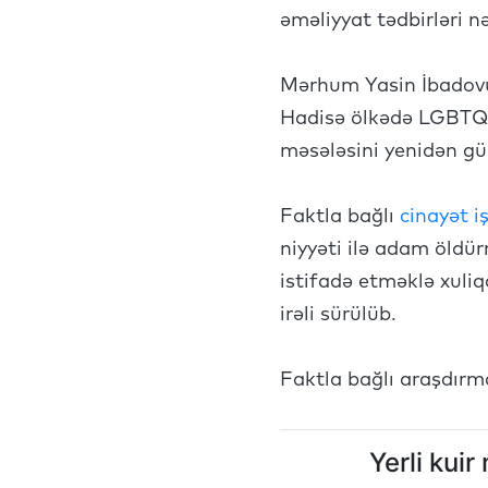
əməliyyat tədbirləri n
Mərhum Yasin İbadovun 
Hadisə ölkədə LGBTQİ+
məsələsini yenidən gü
Faktla bağlı
cinayət iş
niyyəti ilə adam öldü
istifadə etməklə xuliq
irəli sürülüb.
Faktla bağlı araşdırm
Yerli kui