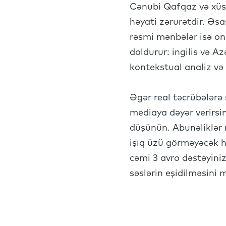
Cənubi Qafqaz və xüsu
həyati zərurətdir. Əsa
rəsmi mənbələr isə on
doldurur: ingilis və A
kontekstual analiz və
Əgər real təcrübələrə s
mediaya dəyər verirsi
düşünün. Abunəliklər 
işıq üzü görməyəcək h
cəmi 3 avro dəstəyiniz
səslərin eşidilməsini