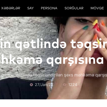
XƏBƏRLƏR
SAY
PERSONA
SORĞULAR
MÖVQE
YERLI
in qətlində təqsir
hkəmə qarşısına ç
 gəncin qətlində təqsirləndirilən şəxs məhkəmə qarşısı
27/Jan/26
1224