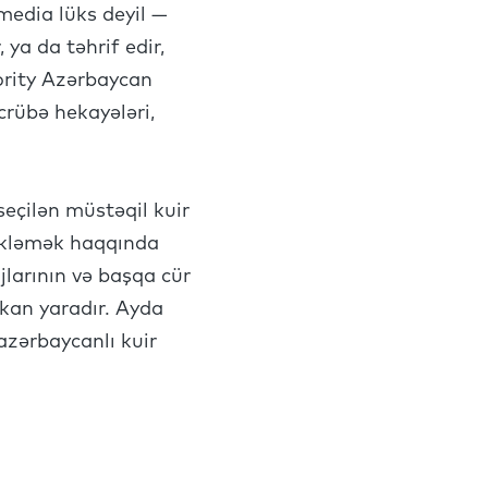
media lüks deyil —
ya da təhrif edir,
ority Azərbaycan
əcrübə hekayələri,
seçilən müstəqil kuir
təkləmək haqqında
larının və başqa cür
kan yaradır. Ayda
azərbaycanlı kuir