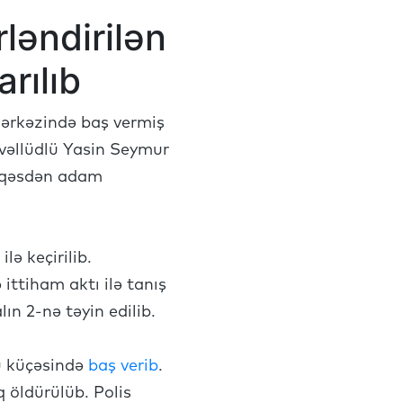
ləndirilən
rılıb
mərkəzində baş vermiş
təvəllüdlü Yasin Seymur
v qəsdən adam
lə keçirilib.
ittiham aktı ilə tanış
ın 2-nə təyin edilib.
lu küçəsində
baş verib
.
q öldürülüb. Polis