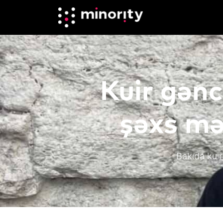
Kuir gənc
şəxs mə
Bakıda kuir