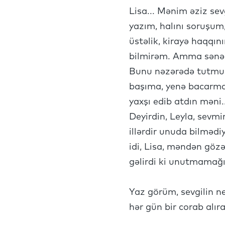
Lisa... Mənim əziz se
yazım, halını soruşum
üstəlik, kirayə haqqı
bilmirəm. Amma sənə 
Bunu nəzərədə tutmurd
başıma, yenə bacarma
yaxşı edib atdın məni
Deyirdin, Leyla, sevm
illərdir unuda bilmədi
idi, Lisa, məndən gözə
gəlirdi ki unutmamağın
Yaz görüm, sevgilin n
hər gün bir corab alır