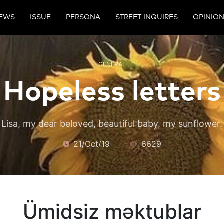
EWS
ISSUE
PERSONA
STREET INQUIRES
OPINIO
GENERAL
Hopeless letters
Lisa, my dear beloved, beautiful baby, my sunflower.
21/Oct/19
6629
Ümidsiz məktublar