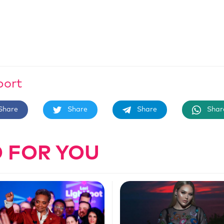
port
Share
Share
Share
Shar
 FOR YOU