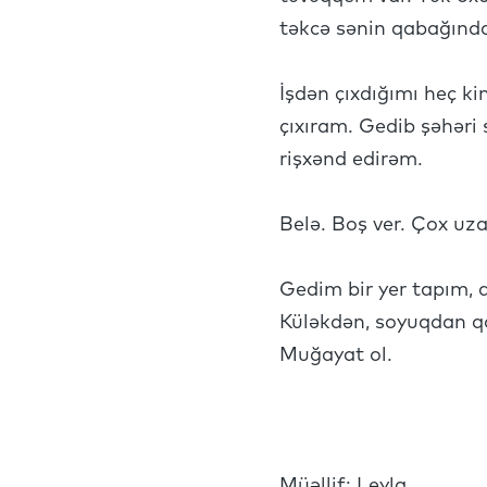
təkcə sənin qabağınd
İşdən çıxdığımı heç kim
çıxıram. Gedib şəhəri
rişxənd edirəm.
Belə. Boş ver. Çox uz
Gedim bir yer tapım,
Küləkdən, soyuqdan q
Muğayat ol.
Müəllif: Leyla