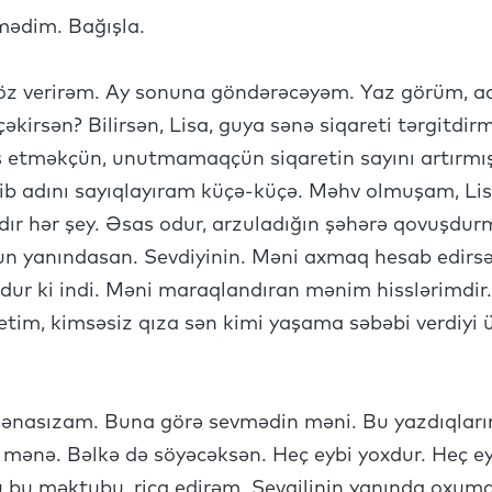
lmədim. Bağışla.
öz verirəm. Ay sonuna göndərəcəyəm. Yaz görüm, ac
əkirsən? Bilirsən, Lisa, guya sənə siqareti tərgitdir
 etməkçün, unutmamaqçün siqaretin sayını artırmı
Içib adını sayıqlayıram küçə-küçə. Məhv olmuşam, 
dır hər şey. Əsas odur, arzuladığın şəhərə qovuşdu
nun yanındasan. Sevdiyinin. Məni axmaq hesab edirsə
xdur ki indi. Məni maraqlandıran mənim hisslərimdir.
tim, kimsəsiz qıza sən kimi yaşama səbəbi verdiyi üç
asızam. Buna görə sevmədin məni. Bu yazdıqlarım
 mənə. Bəlkə də söyəcəksən. Heç eybi yoxdur. Heç 
u bu məktubu, rica edirəm. Sevgilinin yanında oxu