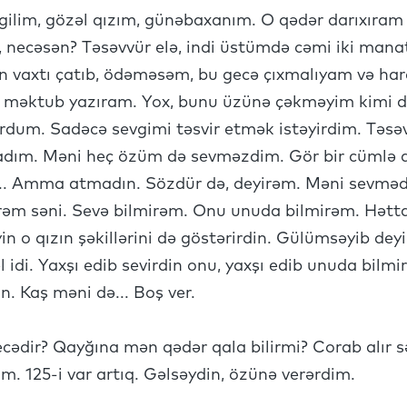
vgilim, gözəl qızım, günəbaxanım. O qədər darıxıram
, necəsən? Təsəvvür elə, indi üstümdə cəmi iki manat
nın vaxtı çatıb, ödəməsəm, bu gecə çıxmalıyam və ha
məktub yazıram. Yox, bunu üzünə çəkməyim kimi d
um. Sadəcə sevgimi təsvir etmək istəyirdim. Təsəv
dım. Məni heç özüm də sevməzdim. Gör bir cümlə q
... Amma atmadın. Sözdür də, deyirəm. Məni sevmədiy
irəm səni. Sevə bilmirəm. Onu unuda bilmirəm. Hət
yin o qızın şəkillərini də göstərirdin. Gülümsəyib dey
l idi. Yaxşı edib sevirdin onu, yaxşı edib unuda bilmi
. Kaş məni də... Boş ver.
ecədir? Qayğına mən qədər qala bilirmi? Corab alır
am. 125-i var artıq. Gəlsəydin, özünə verərdim.