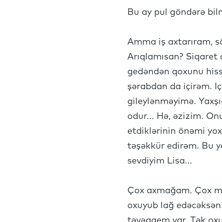
Bu ay pul göndərə bi
Amma iş axtarıram, s
Arıqlamısan? Siqaret ç
gedəndən qoxunu hiss
şərabdan da içirəm. 
gileylənməyimə. Yaxşı
odur... Hə, əzizim. O
etdiklərinin önəmi yo
təşəkkür edirəm. Bu ye
sevdiyim Lisa...
Çox axmağam. Çox mən
oxuyub lağ edəcəksən
təvəqqem var. Tək ox