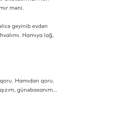
ımır məni.
qəlicə geyinib evdən
əhvalımı. Hamıya lağ,
 qoru. Hamıdan qoru.
qızım, günəbaxanım...