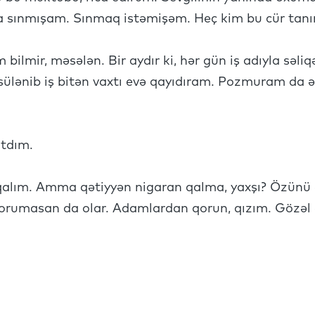
a sınmışam. Sınmaq istəmişəm. Heç kim bu cür tan
 bilmir, məsələn. Bir aydır ki, hər gün iş adıyla səli
 sülənib iş bitən vaxtı evə qayıdıram. Pozmuram da 
atdım.
 qalım. Amma qətiyyən nigaran qalma, yaxşı? Özünü
orumasan da olar. Adamlardan qorun, qızım. Gözəl 