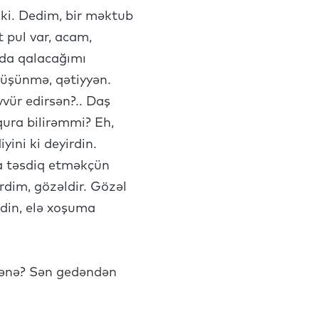
 ki. Dedim, bir məktub
 pul var, acam,
rda qalacağımı
üşünmə, qətiyyən.
vür edirsən?.. Daş
ura bilirəmmi? Eh,
ini ki deyirdin.
ta təsdiq etməkçün
irdim, gözəldir. Gözəl
rdin, elə xoşuma
 sənə? Sən gedəndən