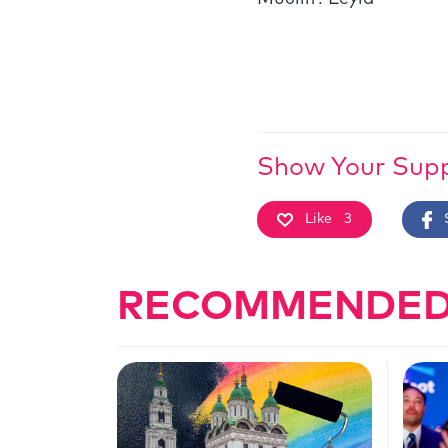
Show Your Sup
Like
3
RECOMMENDED