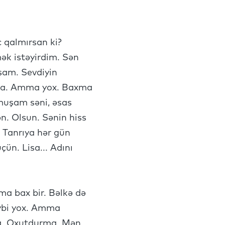
 qalmırsan ki?
mək istəyirdim. Sən
şam. Sevdiyin
Lisa. Amma yox. Baxma
rmuşam səni, əsas
n. Olsun. Sənin hiss
 Tanrıya hər gün
ün. Lisa... Adını
a bax bir. Bəlkə də
eybi yox. Amma
ma. Oxutdurma. Mən