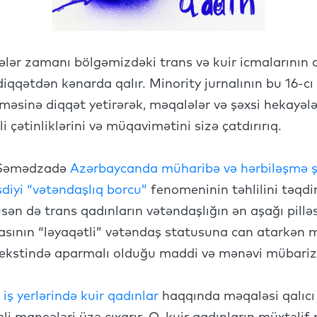
r zamanı bölgəmizdəki trans və kuir icmalarının qa
iqqətdən kənarda qalır. Minority jurnalının bu 16-c
məsinə diqqət yetirərək, məqalələr və şəxsi hekayələ
 çətinliklərini və müqavimətini sizə çatdırırıq.
 Səmədzadə
Azərbaycanda müharibə və hərbiləşmə ş
diyi “vətəndaşlıq borcu”
fenomeninin təhlilini təqd
sən də trans qadınların vətəndaşlığın ən aşağı pilləs
cmasının “ləyaqətli” vətəndaş statusuna can atarkən
ntekstində aparmalı olduğu maddi və mənəvi mübariz
n
iş yerlərində kuir qadınlar
haqqında məqaləsi qalıcı a