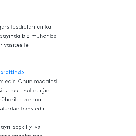
rşılaşdıqları unikal
ı sayında biz müharibə,
r vasitəsilə
əraitində
im edir. Onun məqaləsi
inə necə salındığını
 müharibə zamanı
ələrdən bəhs edir.
yrı-seçkiliyi və