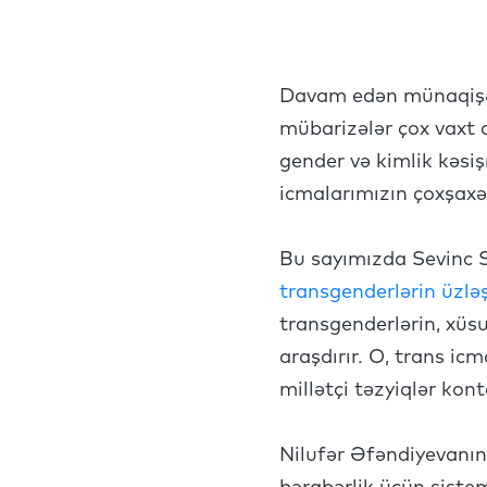
Davam edən münaqişələ
mübarizələr çox vaxt d
gender və kimlik kəsiş
icmalarımızın çoxşaxəli
Bu sayımızda Sevinc
transgenderlərin üzləş
transgenderlərin, xüsu
araşdırır. O, trans i
millətçi təzyiqlər ko
Nilufər Əfəndiyevanı