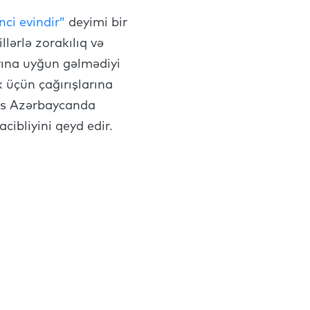
nci evindir”
deyimi bir
llərlə zorakılıq və
arına uyğun gəlmədiyi
k üçün çağırışlarına
eks Azərbaycanda
cibliyini qeyd edir.