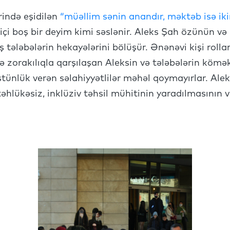
ində eşidilən
“müəllim sənin anandır, məktəb isə iki
içi boş bir deyim kimi səslənir. Aleks Şah özünün və i
iş tələbələrin hekayələrini bölüşür. Ənənəvi kişi roll
ə zorakılıqla qarşılaşan Aleksin və tələbələrin kömə
üstünlük verən səlahiyyətlilər məhəl qoymayırlar. Al
əhlükəsiz, inklüziv təhsil mühitinin yaradılmasının va