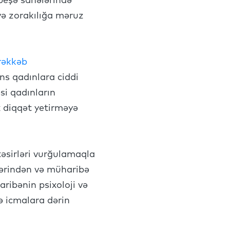
 peşə sahələrində
və zorakılığa məruz
rəkkəb
ns qadınlara ciddi
si qadınların
x diqqət yetirməyə
təsirləri vurğulamaqla
lərindən və müharibə
ribənin psixoloji və
ə icmalara dərin