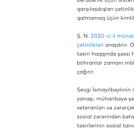
bərabərlik üçün sistem
qarşılaşdıqları çətin
qalmamaq üçün kimliklə
Ş. N.
2020-ci il münaq
çətinlikləri
araşdırır.
təsiri haqqında şəxsi
böhranlar zamanı möhk
çağırır.
Sevgi İsmayılbəylinin
A
yanaşı, müharibəyə şə
veteranları və zərərçə
sosial zərərindən bəhs
təsirlərinin sosial ta