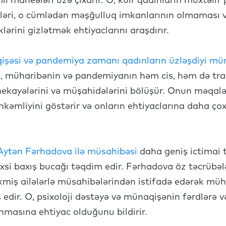
li maneələri üzə çıxarır. O, kuir qadınların müxtəlif
likləri, o cümlədən məşğulluq imkanlarının olmaması 
rini gizlətmək ehtiyaclarını araşdırır.
işəsi və pandemiya zamanı qadınların üzləşdiyi mü
 O, müharibənin və pandemiyanın həm cis, həm də tra
 hekayələrini və müşahidələrini bölüşür. Onun məqalə
əmliyini göstərir və onların ehtiyaclarına daha ço
ytən Fərhadova ilə müsahibəsi
daha geniş ictimai 
xsi baxış bucağı təqdim edir. Fərhadova öz təcrübə
kmiş ailələrlə müsahibələrindən istifadə edərək müha
 edir. O, psixoloji dəstəyə və münaqişənin fərdlərə v
nınmasına ehtiyac olduğunu bildirir.