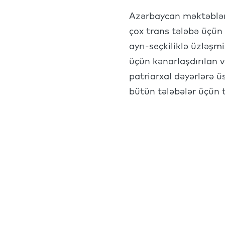
Azərbaycan məktəblər
çox trans tələbə üçün 
ayrı-seçkiliklə üzləşm
üçün kənarlaşdırılan v
patriarxal dəyərlərə 
bütün tələbələr üçün t