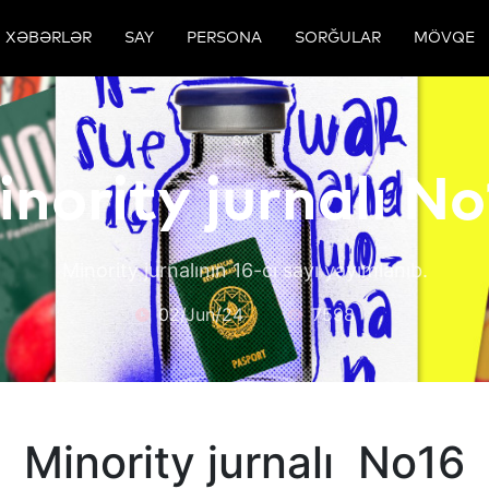
XƏBƏRLƏR
SAY
PERSONA
SORĞULAR
MÖVQE
SAY
inority jurnalı No
Minority jurnalının 16-cı sayı yayımlanıb.
02/Jun/24
7598
Minority jurnalı No16