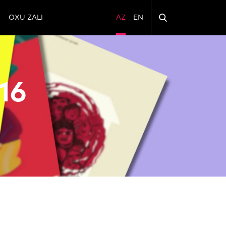
OXU ZALI
AZ
EN
16