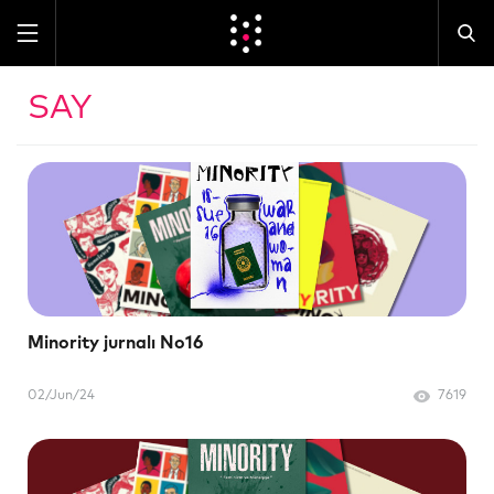
SAY
Minority jurnalı No16
02/Jun/24
7619