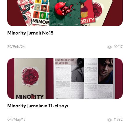
Minority jurnalı No15
29/Feb/24
10117
Minority jurnalının 11-ci sayı
04/May/19
11932