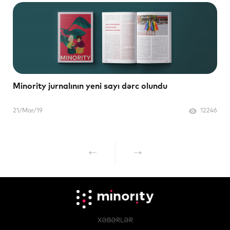
Minority jurnalının yeni sayı dərc olundu
21/Mar/19
12246
XƏBƏRLƏR