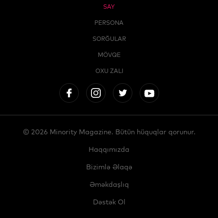
SAY
PERSONA
SORĞULAR
MÖVQE
OXU ZALI
© 2026 Minority Magazine. Bütün hüquqlar qorunur.
Haqqımızda
Bizimlə Əlaqə
Əməkdaşlıq
Dəstək Ol