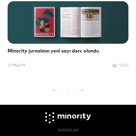
Minority jurnalının yeni sayı dərc olundu
21/Mar/19
12221
XƏBƏRLƏR