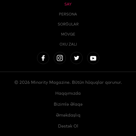
SAY
PERSONA
SORĞULAR
MÖVQE
OXU ZALI
© 2026 Minority Magazine. Bütün hüquqlar qorunur.
Haqqımızda
Bizimlə Əlaqə
Əməkdaşlıq
Dəstək Ol