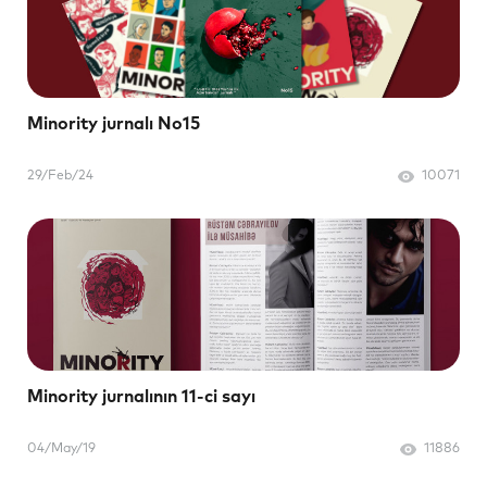
Minority jurnalı No15
29/Feb/24
10071
Minority jurnalının 11-ci sayı
04/May/19
11886