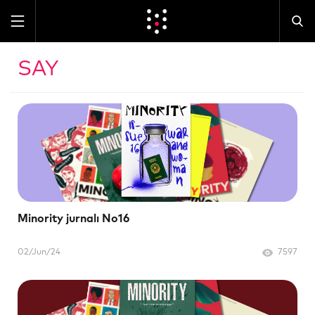
SAY
Minority jurnalı No16
02/Jun/24
7597