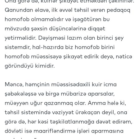
Ona görə də, kuirlər şikayət etməkdən çəkinirlər.
Qanundan əlavə, ilk əvvəl təhsil verən pedaqoq
homofob olmamalıdır və işəgötürən bu
mövzuda şəxsin düşüncələrinə diqqət
yetirməlidir. Dəyişməsi lazım olan birinci şey
sistemdir, hal-hazırda biz homofob birini
homofob müəssisəyə şikayət edirik deyə, nəticə
göründüyü kimidir.
Məncə, həmçinin müəssisədaxili kuir icma
şəbəkələşsə və birgə mübarizə aparsalar,
müəyyən uğur qazanmaq olar. Amma hələ ki,
təhsil sistemində vəziyyət ürəkaçan deyil, ona
görə də, hər kəsi təşkilatlanmağa dəvət edirəm,
dövləti isə maarifləndirmə işləri aparmasına