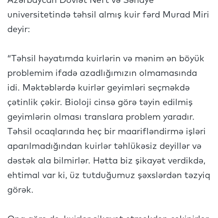
Azərbaycan Dövlət Neft və Sənaye
universitetində təhsil almış kuir fərd Murad Miri
deyir:
“Təhsil həyatımda kuirlərin və mənim ən böyük
problemim ifadə azadlığımızın olmamasında
idi. Məktəblərdə kuirlər geyimləri seçməkdə
çətinlik çəkir. Bioloji cinsə görə təyin edilmiş
geyimlərin olması translara problem yaradır.
Təhsil ocaqlarında heç bir maarifləndirmə işləri
aparılmadığından kuirlər təhlükəsiz deyillər və
dəstək ala bilmirlər. Hətta biz şikayət verdikdə,
ehtimal var ki, üz tutduğumuz şəxslərdən təzyiq
görək.