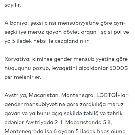
sayılır.
Albaniya: şəxsi cinsi mənsubiyyətinə görə ayrı-
seçkiliyə məruz qoyan dövlət orqanı işçisi pul və
ya 5 ilədək həbs ilə cəzalandırılır.
Xorvatiya: kiminsə gender mənsubiyyətinə görə
hüququnu pozub, ləyaqətini alçaldanlar 5000$
cərimələnirlər.
Avstriya, Macarıstan, Monteneqro: LGBTQİ+ları
gender mənsubiyyətinə görə zorakılığa məruz
qoyan və ya bunu açıq şəkildə təbliğ və təhrik
edənlər Avstriyada 2 il, Macarıstanda 5 il,
Monteneqroda isə 6 aydan 5 ilədək həbs oluna