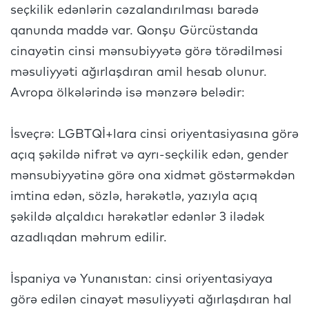
seçkilik edənlərin cəzalandırılması barədə
qanunda maddə var. Qonşu Gürcüstanda
cinayətin cinsi mənsubiyyətə görə törədilməsi
məsuliyyəti ağırlaşdıran amil hesab olunur.
Avropa ölkələrində isə mənzərə belədir:
İsveçrə: LGBTQİ+lara cinsi oriyentasiyasına görə
açıq şəkildə nifrət və ayrı-seçkilik edən, gender
mənsubiyyətinə görə ona xidmət göstərməkdən
imtina edən, sözlə, hərəkətlə, yazıyla açıq
şəkildə alçaldıcı hərəkətlər edənlər 3 ilədək
azadlıqdan məhrum edilir.
İspaniya və Yunanıstan: cinsi oriyentasiyaya
görə edilən cinayət məsuliyyəti ağırlaşdıran hal