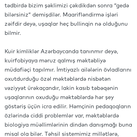
tədbirdə bizim şəklimizi çəkdikdən sonra “gedə
bilərsiniz” demişdilər. Maarifləndirmə işləri
zəifdir deyə, uşaqlar heç bullinqin nə olduğunu
bilmir.
Kuir kimliklər Azərbaycanda tanınmır deyə,
kuirfobiyaya məruz qalmış məktəbliyə
müdafiəçi tapılmır. İmtiyazlı ailələrin övladlarını
oxutdurduğu özəl məktəblərdə nisbətən
vəziyyət ürəkaçandır, lakin kasıb təbəqənin
uşaqlarının oxuduğu məktəblərdə hər şey
göstəriş üçün icra edilir. Həmçinin pedaqoqların
özlərində ciddi problemlər var, məktəblərdə
biologiya müəllimlərinin dindən danışmağı buna
misal ola bilər. Təhsil sistemimiz millətlərə,