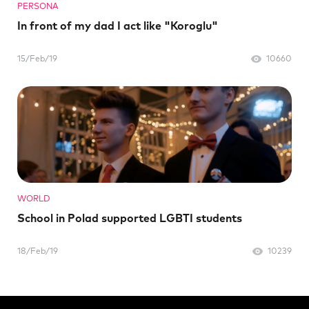
PERSONA
In front of my dad I act like "Koroglu"
15/Feb/19
10660
WORLD
School in Polad supported LGBTI students
18/Feb/19
10239