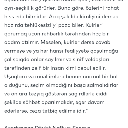
ayrı-seçkilik görürlər. Buna görə, özlərini rahat
hiss edə bilmirlər. Açıq şəkildə kimliyini demək
hazırda təhlükəsizliyi poza bilər. Kuirləri
qorumaq üçün rəhbərlik tərəfindən heç bir
addım atılmır. Məsələn, kuirlər dərsə cavab
verməyə və ya hər hansı fəaliyyətə qoşulmağa
çalışdıqda onlar sayılmır və sinif yoldaşları
tərəfindən zəif bir insan kimi qəbul edilir.
Uşaqlara və müəllimlərə bunun normal bir hal
olduğunu, seçim olmadığını başa salmalıdırlar
və onlara təzyiq göstərən şagirdlərlə ciddi
şəkildə söhbət aparılmalıdır, əgər davam
edərlərsə, cəza tətbiq edilməlidir.”