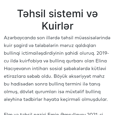
Təhsil sistemi və
Kuirlər
Azərbaycanda son illərdə təhsil müəssisələrində
kuir şagird və tələbələrin məruz qaldıqları
bullinqi ictimailəşdirdiyinin şahidi oluruq. 2019-
cu ildə kuirfobiya və bullinq qurbanı olan Elina
Hacıyevanın intiharı sosial şəbəkələrdə kütləvi
etirazlara səbəb oldu. Böyük əksəriyyət məhz
bu hadisədən sonra bullinq termini ilə tanış
olmuş, dövlət qurumları isə müxtəlif bullinq
əleyhinə tədbirlər həyata keçirməli olmuşdular.