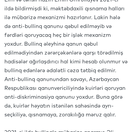
Elm və təhsil naziri Emin Əmrullayev 2021-ci
ildə bildirmişdi ki, məktəbdaxili qısnama halları
ilə mübarizə mexanizmi hazırlanır. Lakin hələ
də anti-bullinq qanunu qəbul edilməyib və
fərdləri qoruyacaq heç bir işlək mexanizm
yoxdur. Bullinq əleyhinə qanun qəbul
edilmədiyindən zərərçəkənlərə qarşı törədilmiş
hadisələr ağırlaşdırıcı hal kimi hesab olunmur və
bullinq edənlərə ədalətli cəza tətbiq edilmir.
Anti-bullinq qanunundan savayı, Azərbaycan
Respublikası qanunvericiliyində kuirləri qoruyan
anti-diskriminasiya qanunu yoxdur. Buna görə
də, kuirlər həyatın istənilən sahəsində ayrı-
seçkiliyə, qısnamaya, zorakılığa məruz qalır.