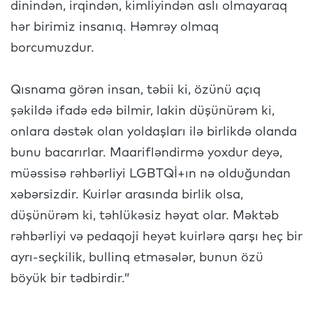
dinindən, irqindən, kimliyindən aslı olmayaraq
hər birimiz insanıq. Həmrəy olmaq
borcumuzdur.
Qısnama görən insan, təbii ki, özünü açıq
şəkildə ifadə edə bilmir, lakin düşünürəm ki,
onlara dəstək olan yoldaşları ilə birlikdə olanda
bunu bacarırlar. Maarifləndirmə yoxdur deyə,
müəssisə rəhbərliyi LGBTQİ+ın nə olduğundan
xəbərsizdir. Kuirlər arasında birlik olsa,
düşünürəm ki, təhlükəsiz həyat olar. Məktəb
rəhbərliyi və pedaqoji heyət kuirlərə qarşı heç bir
ayrı-seçkilik, bullinq etməsələr, bunun özü
böyük bir tədbirdir.”