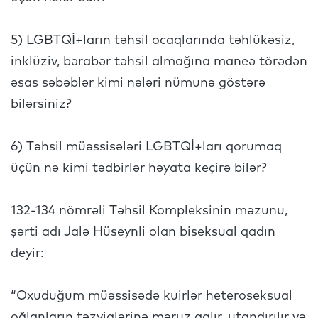
5) LGBTQİ+ların təhsil ocaqlarında təhlükəsiz,
inklüziv, bərabər təhsil almağına maneə törədən
əsas səbəblər kimi nələri nümunə göstərə
bilərsiniz?
6) Təhsil müəssisələri LGBTQİ+ları qorumaq
üçün nə kimi tədbirlər həyata keçirə bilər?
132-134 nömrəli Təhsil Kompleksinin məzunu,
şərti adı Jalə Hüseynli olan biseksual qadın
deyir:
“Oxuduğum müəssisədə kuirlər heteroseksual
oğlanların təzyiqlərinə məruz qalır, utandırılır və