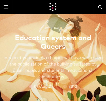
GENERAL
Education system and
Queers
In recent years, in Azerbaijan, we have witnessed
the publicisation of the bullying suffered by
queer pupils and students in educational
institutions
08/Aug/23
3613