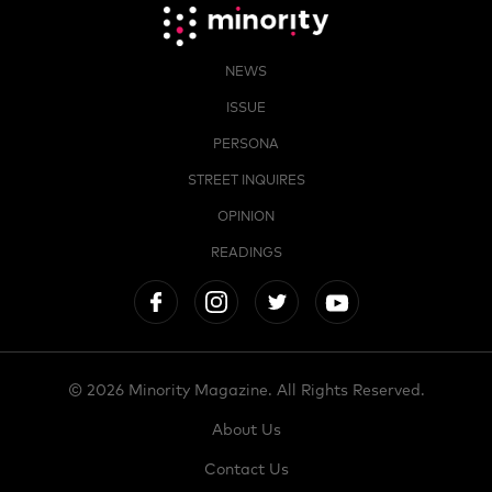
NEWS
ISSUE
PERSONA
STREET INQUIRES
OPINION
READINGS
© 2026 Minority Magazine. All Rights Reserved.
About Us
Contact Us