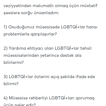
vəziyyətindən məlumatlı olmaq üçün müxtəlif
şəxslərə sorğu ünvanladım:
1) Oxuduğunuz müəssisədə LGBTQİ+lar hansı
problemlərlə qarşılaşırlar?
2) Yardıma ehtiyacı olan LGBTQİ+lar təhsil
müəssisələrindən yetərincə dəstək ala
bilirlərmi?
3) LGBTQİ+lar özlərini açıq şəkildə ifadə edə
bilirmi?
4) Müəssisə rəhbərliyi LGBTQİ+ları qorumaq
üçün nələr edir?