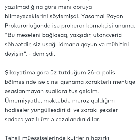
yazılmadığına görə məni qoruya
bilməyəcəklərini söyləmişdi. Yasamal Rayon
Prokurorluğunda isə prokuror köməkçisi anama:
"Bu məsələni bağlasaq, yaxşıdır, utancverici
söhbətdir, siz uşağı idmana qoyun və mühitini
dəyişin", - demişdi.
Şikayətimə görə üz tutduğum 26-cı polis
bölməsində isə cinsi qısnama xarakterli məntiqə
əsaslanmayan suallara tuş gəldim.
Ümumiyyətlə, məktəbdə məruz qaldığım
hadisələr yüngülləşdirildi və zorakı şəxslər
sadəcə yazılı üzrlə cəzalandırıldılar.
Təhsil müəssisələrində kuirlərin hazırkı