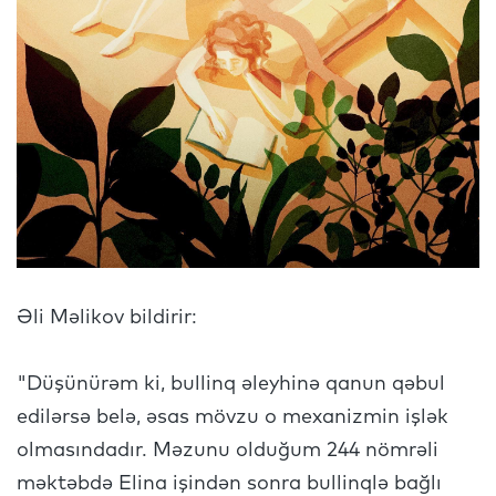
Əli Məlikov bildirir:
"Düşünürəm ki, bullinq əleyhinə qanun qəbul
edilərsə belə, əsas mövzu o mexanizmin işlək
olmasındadır. Məzunu olduğum 244 nömrəli
məktəbdə Elina işindən sonra bullinqlə bağlı