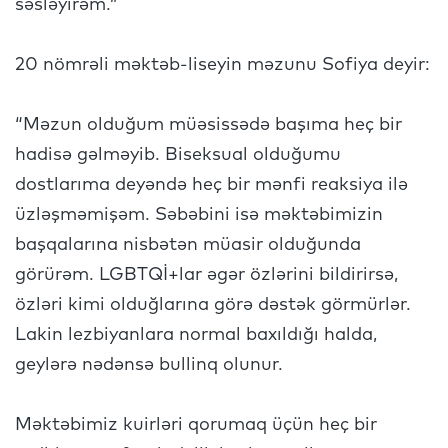
səsləyirəm.”
20 nömrəli məktəb-liseyin məzunu Sofiya deyir:
“Məzun olduğum müəsissədə başıma heç bir
hadisə gəlməyib. Biseksual olduğumu
dostlarıma deyəndə heç bir mənfi reaksiya ilə
üzləşməmişəm. Səbəbini isə məktəbimizin
başqalarına nisbətən müasir olduğunda
görürəm. LGBTQİ+lar əgər özlərini bildirirsə,
özləri kimi olduğlarına görə dəstək görmürlər.
Lakin lezbiyanlara normal baxıldığı halda,
geylərə nədənsə bullinq olunur.
Məktəbimiz kuirləri qorumaq üçün heç bir