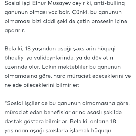
Sosial işçi Elnur Musayev deyir ki, anti-bullinq
qanunun olması vacibdir. Çünki, bu qanunun
olmaması bizi ciddi şəkildə çətin prosesin içinə
aparırır.
Belə ki, 18 yaşından aşağı şəxslərin hüquqi
öhdəliyi ya valideynlərində, ya da dövlətin
üzərində olur. Lakin məktəblilər bu qanunun
olmamasına görə, hara müraciət edəcəklərini və
nə edə biləcəklərini bilmirlər:
“Sosial işçilər də bu qanunun olmamasına görə,
müraciət edən benefisiarlarına əsaslı şəkildə
dəstək göstərə bilmirlər. Belə ki, onların 18
yaşından aşağı şəxslərlə işləmək hüququ