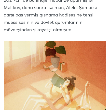
2021-ci ildə bullinqlə mübarizə aparmış Əli
Məlikov, daha sonra isə mən, Aleks Şah bizə
qarşı baş vermiş qısnama hadisəsinə təhsil
müəssisəsinin və dövlət qurumlarının
mövqeyindən şikayətçi olmuşuq.