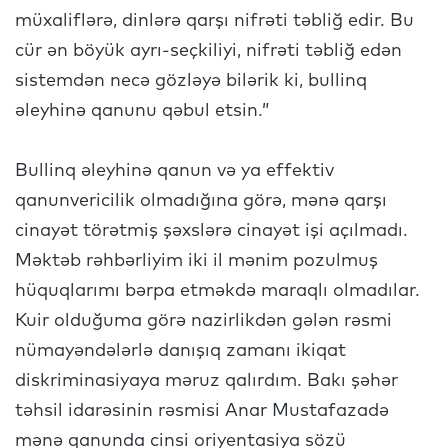
müxaliflərə, dinlərə qarşı nifrəti təbliğ edir. Bu
cür ən böyük ayrı-seçkiliyi, nifrəti təbliğ edən
sistemdən necə gözləyə bilərik ki, bullinq
əleyhinə qanunu qəbul etsin.”
Bullinq əleyhinə qanun və ya effektiv
qanunvericilik olmadığına görə, mənə qarşı
cinayət törətmiş şəxslərə cinayət işi açılmadı.
Məktəb rəhbərliyim iki il mənim pozulmuş
hüquqlarımı bərpa etməkdə maraqlı olmadılar.
Kuir olduğuma görə nazirlikdən gələn rəsmi
nümayəndələrlə danışıq zamanı ikiqat
diskriminasiyaya məruz qalırdım. Bakı şəhər
təhsil idarəsinin rəsmisi Anar Mustafazadə
mənə qanunda cinsi oriyentasiya sözü