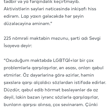
tədbir və ya fərqindəlik keçirtməyib.
Aktivistlərin səyləri nəticəsində inkişafı hiss
edirəm. Lap yaxın gələcəkdə hər şeyin
düzələcəyinə əminəm.”
225 nömrəli məktəbin məzunu, şərti adı Sevgi
İsayeva deyir:
“Oxuduğum məktəbdə LGBTQİ+lar bir çox
problemlərlə qarşılaşırlar, ən əsası, onları qəbul
etmirlər. Öz dəyərlərinə görə əzirlər, həmin
şəxslərə qarşı alçaldıcı sözlərdən istifadə edirlər.
Düzdür, qəbul edib hörmət bəsləyənlər də az
deyil, lakin bəzən iyrənc sözlərlə qarşılaşırlar,
bunların qarşısı alınsa, çox sevinərəm. Çünki