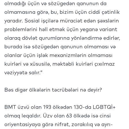
olmadığı üçün və sözügedən qanunun da
olmamasına görə, bu, bizim üçün ciddi çətinlik
yaradır. Sosial işçilərə müraciət edən şəxslərin
problemlərini həll etmək üçün yeganə variant
olaraq dövlət qurumlarına yönləndirmə edirlər,
burada isə sözügedən qanunun olmaması və
olanlar üçün işlək mexanizmlərin olmaması
kuirləri və xüsusilə, məktəbli kuirləri çıxılmaz
vəziyyətə salır.”
Bəs digər ölkələrin təcrübələri nə deyir?
BMT üzvü olan 193 ölkədən 130-da LGBTQİ+
olmaq leqaldır. Üzv olan 63 ölkədə isə cinsi
oriyentasiyaya görə nifrət, zorakılıq və ayrı-