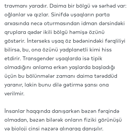
travmanı yaradır. Daima bir bölgü və sərhəd var:
oğlanlar və qızlar. Sinifdə uşaqların parta
arxasında necə oturmasından idman dərsindəki
qruplara qədər ikili bölgü həmişə özünü
göstərir. İnterseks uşaq öz bədənindəki fərqliliyi
bilirsə, bu, ona özünü yadplanetli kimi hiss
etdirir. Transgender uşaqlarda isə tipik
olmadığını anlama erkən yaşlarda başladığı
üçün bu bölünmələr zamanı daima tərəddüd
yaranır, lakin bunu dilə gətirmə şansı ona
verilmir.
İnsanlar haqqında danışarkən bəzən fərqində
olmadan, bəzən bilərək onların fiziki görünüşü
və bioloji cinsi nəzərə alınaraq danışılır.