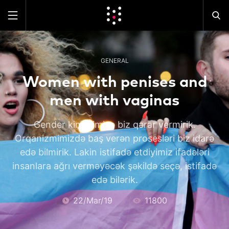
GENERAL
Women with penises and
men with vaginas
Gender kimliyimizə biz qərar vermirik.
Orqanizmimizdə baş verən prosesləri biz idarə
edə bilmirik. Lakin istifadə etdiyimiz ifadələri
insanlara ağrı verməyəcək şəkildə seçə, istifadə
edə bilərik.
22/Mar/19
11800