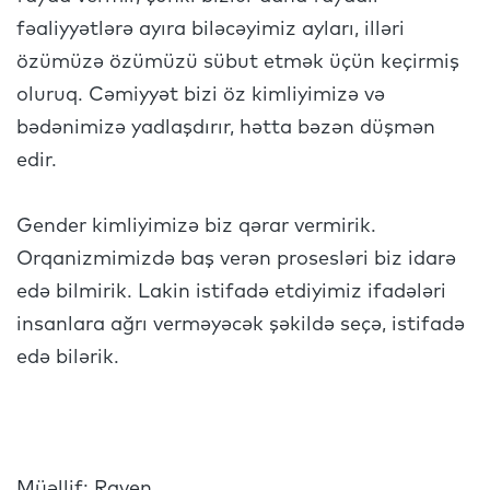
fəaliyyətlərə ayıra biləcəyimiz ayları, illəri
özümüzə özümüzü sübut etmək üçün keçirmiş
oluruq. Cəmiyyət bizi öz kimliyimizə və
bədənimizə yadlaşdırır, hətta bəzən düşmən
edir.
Gender kimliyimizə biz qərar vermirik.
Orqanizmimizdə baş verən prosesləri biz idarə
edə bilmirik. Lakin istifadə etdiyimiz ifadələri
insanlara ağrı verməyəcək şəkildə seçə, istifadə
edə bilərik.
Müəllif: Raven