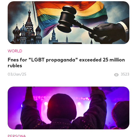
WORLD
Fnes for "LGBT propaganda" exceeded 25 million
rubles
03/Jan/25
3523
PERSONA