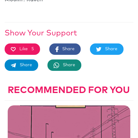
Show Your Support
Like
5
Share
Share
Share
Share
RECOMMENDED FOR YOU