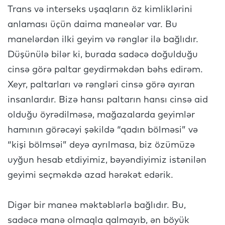
Trans və interseks uşaqların öz kimliklərini
anlaması üçün daima maneələr var. Bu
manelərdən ilki geyim və rənglər ilə bağlıdır.
Düşünülə bilər ki, burada sadəcə doğulduğu
cinsə görə paltar geydirməkdən bəhs edirəm.
Xeyr, paltarları və rəngləri cinsə görə ayıran
insanlardır. Bizə hansı paltarın hansı cinsə aid
olduğu öyrədilməsə, mağazalarda geyimlər
hamının görəcəyi şəkildə “qadın bölməsi” və
“kişi bölmsəi” deyə ayrılmasa, biz özümüzə
uyğun hesab etdiyimiz, bəyəndiyimiz istənilən
geyimi seçməkdə azad hərəkət edərik.
Digər bir maneə məktəblərlə bağlıdır. Bu,
sadəcə manə olmaqla qalmayıb, ən böyük