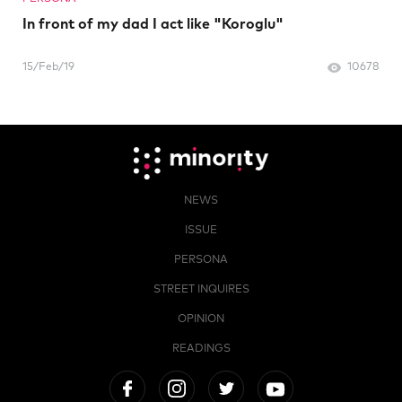
In front of my dad I act like "Koroglu"
15/Feb/19
10678
NEWS
ISSUE
PERSONA
STREET INQUIRES
OPINION
READINGS