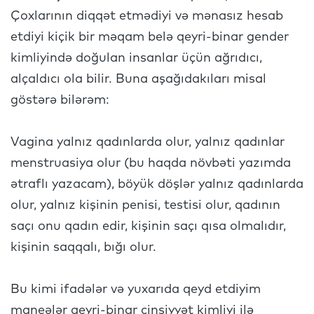
Çoxlarının diqqət etmədiyi və mənasız hesab
etdiyi kiçik bir məqam belə qeyri-binar gender
kimliyində doğulan insanlar üçün ağrıdıcı,
alçaldıcı ola bilir. Buna aşağıdakıları misal
göstərə bilərəm:
Vagina yalnız qadınlarda olur, yalnız qadınlar
menstruasiya olur (bu haqda növbəti yazımda
ətraflı yazacam), böyük döşlər yalnız qadınlarda
olur, yalnız kişinin penisi, testisi olur, qadının
saçı onu qadın edir, kişinin saçı qısa olmalıdır,
kişinin saqqalı, bığı olur.
Bu kimi ifadələr və yuxarıda qeyd etdiyim
maneələr qeyri-binar cinsiyyət kimliyi ilə