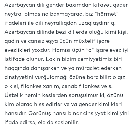
Azərbaycan dili gender baxımdan kifayət qədər
neytral olmasına baxmayaraq, biz “hörmət”
ifadələri ilə dili neyrallıqdan uzaqlaşdırırıq.
Azərbaycan dilində bəzi dillərdə oluğu kimi kişi,
qadın və cansız əşya üçün müxtəlif işarə
əvəzlikləri yoxdur. Hamısı üçün “o” işarə əvəzliyi
istifadə olunur. Lakin bizim cəmiyyətimiz biri
haqqında danışarkən və ya müraciət edərkən
cinsiyyətini vurğulamağı özünə borc bilir: o qız,
o kişi, filankəs xanım, cənab filankəs və s.
Üstəlik həmin kəslərdən soruşulmur ki, özünü
kim olaraq hiss edirlər və ya gender kimlikləri
hansıdır. Görünüş hansı binar cinsiyyət kimliyini
ifadə edirsə, elə də səslənilir.