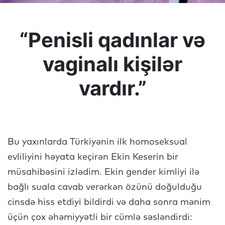
“Penisli qadınlar və
vaginalı kişilər
vardır.”
Bu yaxınlarda Türkiyənin ilk homoseksual
evliliyini həyata keçirən Ekin Keserin bir
müsahibəsini izlədim. Ekin gender kimliyi ilə
bağlı suala cavab verərkən özünü doğulduğu
cinsdə hiss etdiyi bildirdi və daha sonra mənim
üçün çox əhəmiyyətli bir cümlə səsləndirdi: