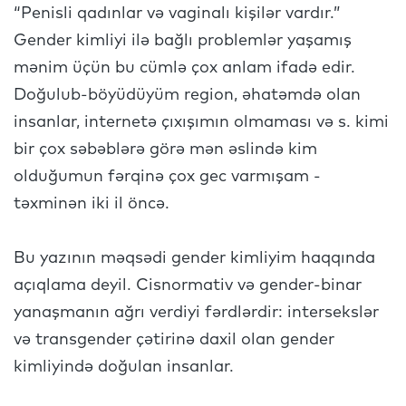
“Penisli qadınlar və vaginalı kişilər vardır.”
Gender kimliyi ilə bağlı problemlər yaşamış
mənim üçün bu cümlə çox anlam ifadə edir.
Doğulub-böyüdüyüm region, əhatəmdə olan
insanlar, internetə çıxışımın olmaması və s. kimi
bir çox səbəblərə görə mən əslində kim
olduğumun fərqinə çox gec varmışam -
təxminən iki il öncə.
Bu yazının məqsədi gender kimliyim haqqında
açıqlama deyil. Cisnormativ və gender-binar
yanaşmanın ağrı verdiyi fərdlərdir: intersekslər
və transgender çətirinə daxil olan gender
kimliyində doğulan insanlar.