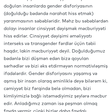
doğulan insanlarda gender disforiyasının
(doğulduğu bədəndə narahat hiss etmək)
yaranmasının səbəbləridir. Məhz bu səbəblərdən
dolayı insanlar cinsiyyət dəyişmək məcburiyyəti
hiss edirlər. Cinsiyyət dəyişimi əməliyyatı
interseks və transgender fərdlər üçün təbii
haqdır, lakin məcburiyyət deyil. Doğulduğumuz
bədənlə bizi düşmən edən bizə qoyulan
sərhədlər və bizi əks etdirməyən normativləşmiş
ifadələrdir. Gender disforiyasını yaşamış və
aşmış bir insan olaraq əminliklə deyə bilərəm ki,
cəmiyyət biz fərqində belə olmadan, bizi
kimliyimizlə bağlı istəmədiyimiz şeylərə məcbur
edir. Anladığımız zaman isə peşman olmaq
fayda vermir, çünki bizlər daha faydalı