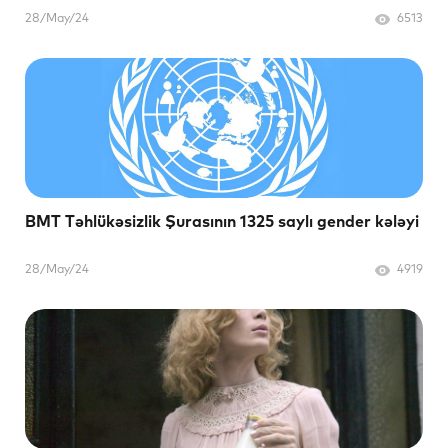
28/May/24
6513
BMT Təhlükəsizlik Şurasının 1325 saylı gender kələyi
28/May/24
4919