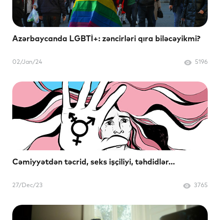
Azərbaycanda LGBTİ+: zəncirləri qıra biləcəyikmi?
02/Jan/24
5196
Cəmiyyətdən təcrid, seks işçiliyi, təhdidlər…
27/Dec/23
3765