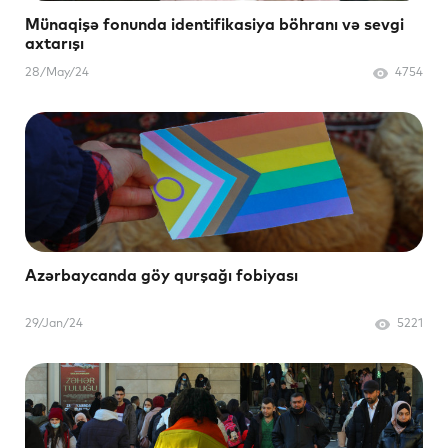
Münaqişə fonunda identifikasiya böhranı və sevgi
axtarışı
28/May/24
4754
Azərbaycanda göy qurşağı fobiyası
29/Jan/24
5221