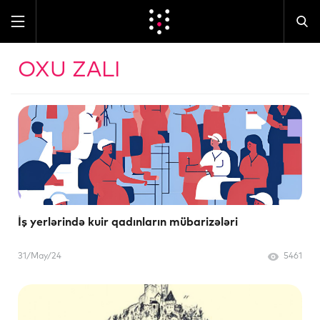
OXU ZALI
İş yerlərində kuir qadınların mübarizələri
31/May/24
5461