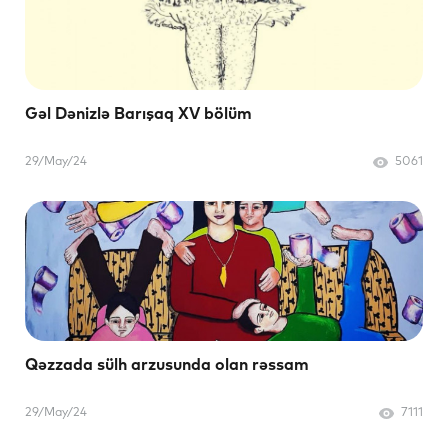
Gəl Dənizlə Barışaq XV bölüm
29/May/24
5061
Qəzzada sülh arzusunda olan rəssam
29/May/24
7111