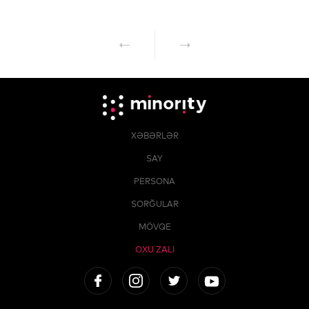
XƏBƏRLƏR
SAY
PERSONA
SORĞULAR
MÖVQE
OXU ZALI