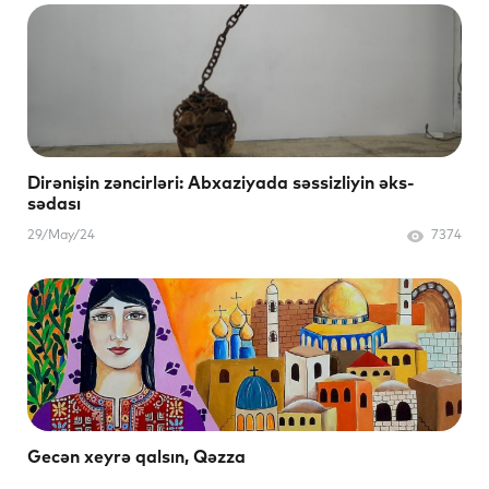
Dirənişin zəncirləri: Abxaziyada səssizliyin əks-
sədası
29/May/24
7374
Gecən xeyrə qalsın, Qəzza