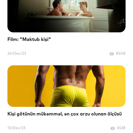
Film: "Məktub kişi"
24/Dec/23
8508
Kişi götünün mükəmməl, ən çox arzu olunan ölçüsü
13/Dec/23
6538